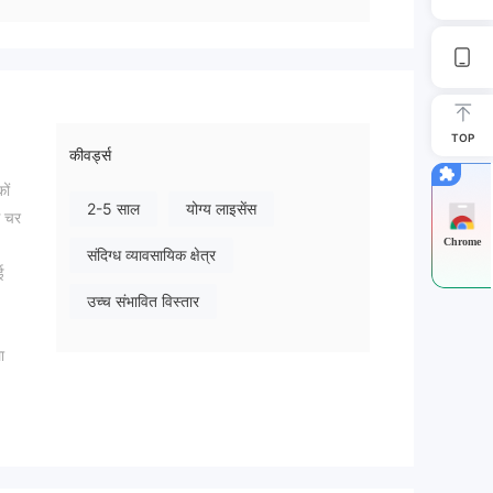
TOP
कीवर्ड्स
ों
2-5 साल
योग्य लाइसेंस
े चर
Chrome
संदिग्ध व्यावसायिक क्षेत्र
ई
उच्च संभावित विस्तार
ा
,
ूनतम