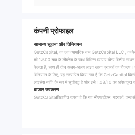
कंपनी प्रोफाइल
सामान्य सूचना और विनियमन
GetzCapital, का एक व्यापारिक नाम GetzCapital LLC , कथित तौर प
को 1:500 तक के लीवरेज के साथ विभिन्न व्यापार योग्य वित्तीय साधन प
फैलता है, साथ ही तीन अलग-अलग लाइव खाता प्रकारों का विकल्प। य
विनियमन के लिए, यह सत्यापित किया गया है कि GetzCapital किसी 
लाइसेंस नहीं" के रूप में सूचीबद्ध है और इसे 1.08/10 का अपेक्षाकृत
बाजार उपकरण
GetzCapitalविज्ञापित करता है कि यह सीएफडीएस, मुद्राओं, वस्तुओं (स
तक पहुंच प्रदान करता है।
खाता प्रकार
डेमो खातों के अलावा, GetzCapital तीन प्रकार के लाइव ट्रेडिंग खा
साथ ही साथ इस्लामी खाते। सूक्ष्म खाते के लिए न्यूनतम प्रारंभिक
प्रारंभिक पूंजी आवश्यकताएं हैं।