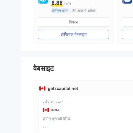
8.88
स्कोर
ईसीएन खाता
20 साल से अधिक
ऑस्ट्रेलिया विनियमन
विवरण
मार्केट मेकिंग (एमएम)
मुख्य-लेबल MT4
ऑफिशल वेबसाइट
वेबसाइट
getzcapital.net
सर्वर का स्थान
कनाडा
डोमेन प्रभावी तिथि
--