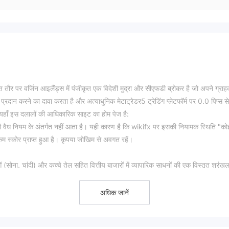
र वर्जिन आइलैंड्स में पंजीकृत एक विदेशी मुद्रा और सीएफडी ब्रोकर है जो अपने ग्राहक
्रदान करने का दावा करता है और अत्याधुनिक मेटाट्रेडर5 ट्रेडिंग प्लेटफॉर्म पर 0.0 पिप्स स
हाँ इस दलालों की आधिकारिक साइट का होम पेज है:
वैध नियम के अंतर्गत नहीं आता है। यही कारण है कि wikifx पर इसकी नियामक स्थिति "को
 कम स्कोर प्राप्त हुआ है। कृपया जोखिम से अवगत रहें।
ोना, चांदी) और कच्चे तेल सहित वित्तीय बाजारों में व्यापारिक साधनों की एक विस्तृत श्रृंखल
अधिक जानें
तों की पेशकश करने का दावा करता है, अर्थात् सूक्ष्म, मानक खाता और प्रीमियम/ईसीएन खाता
 जमा राशि $100 है, जबकि अन्य दो प्रकार के खातों में क्रमशः $1,000 और $10,000 की न्य