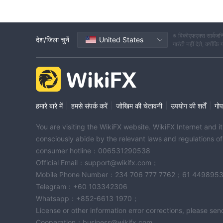
※ विकीएफएक्स सार्वजनि
देश/जिला चुनें
United States
गारंटी नहीं देते, क्यों
|
|
|
|
हमारे बारे में
हमसे संपर्क करें
जोखिम की चेतावनी
उपयोग की शर्तें
गोप
You are visiting the WikiFX website. WikiFX Internet and 
consciously abide by the relevant laws and regulations o
consumer hotline：006531290538
Official Email：support@wikifx.com；
Mobile Phone Number：234 706 777 7762；61 449895
Telegram：+60 103342306
Whatsapp：+852-6613 1970；
License or other information error corrections, please s
Cooperation：business@wikifx.com