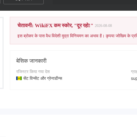
चेतावनी: WikiFX कम स्कोर, "दूर रहो!"
2026-08-08
इस ब्रोकर के पास वैध विदेशी मुद्रा विनियमन का अभाव है। कृपया जोखिम के प्रत
बेसिक जानकारी
रजिस्टर किया गया देश
ग्र
सेंट विन्सेंट और ग्रेनाडीन्स
su
संचालन अवधि
कंप
2-5 साल
ht
कंपनी का नाम
कंप
GetzCapital LLC