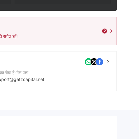
2
ि सचेत रहें!
ाहक सेवा ई-मेल पता
pport@getzcapital.net
नी की वेबसाइट
tps://www.getzcapital.net/
नी का पता
First Floor, First St Vincent Bank LLC Building, James Street, Kingstown, St. Vincent & the Grenadines