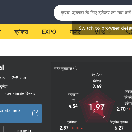
Switch to browser defa
य
ब्रोकर्स
EXPO
मार्केट
VPS
al
रेटिंग सूचकांक
रेग्युलेटरी
डीन्स
|
2-5 साल
इंडेक्स
2.69
ाइसेंस
रिस्
उच्च संभावित विस्तार
|
प्रौद्योगि
मैनेजमे
की
इंडेक्
1.97
4.54
2.70
/
0
apital.net/
प्रतिष्ठा
बिज़नेस इंडेक्स
2.87
6.27
/
0.10
टाइम मशीन