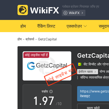
2
0
ग्लोबल ब्रोकर नियामक जाँच एप
3
1
WikiFX
4
2
होम
रैंकिंग लिस्ट
एक्सपोज़र
समुदा
होम
-
ब्रोकर्स
-
GetzCapital
5
3
6
4
GetzCapit
कोई लाइसेंस नहीं हैं
सेंट विन्सेंट और ग्रेना
7
5
योग्य ल
ईसीएन खाता
संदिग्ध व्यावसायिक क्षेत्र
|
0
8
6
https://www.getzc
स्कोर
1
.
9
7
वेबसाइट
/10
खाता खोलें