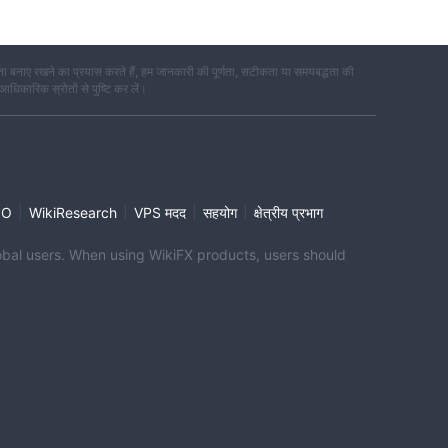
 बनाए रखने का प्रयास करते हैं, हम जानकारी की पूर्णता, सटीकता या समयबद्धता की
 आधिकारिक स्रोतों से पुष्टि कर लें।
|
|
|
|
PO
WikiResearch
VPS मदद
सहयोग
क्षेत्रीय प्रभाग
global users. When using WikiFX products, users should