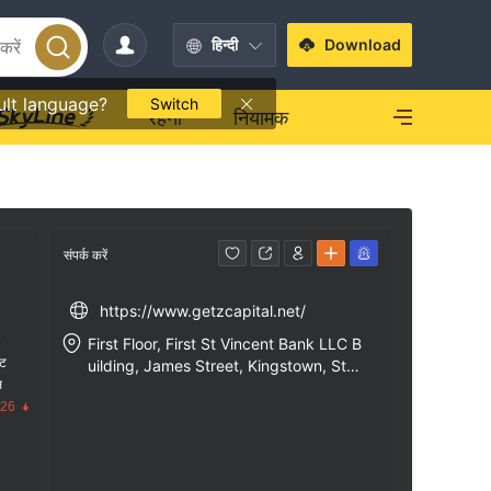
हिन्दी
Download
ult language?
Switch
रहना
नियामक
संपर्क करें
https://www.getzcapital.net/
क
First Floor, First St Vincent Bank LLC B
ंट
uilding, James Street, Kingstown, St.
स
Vincent & the Grenadines
.26