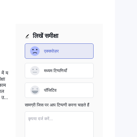
का
लिखें समीक्षा
एक्सपोज़र
ा
ा
मध्यम टिप्पणियाँ
में य
तमान
्षा
 काम
पॉजिटिव
साल
ा उन
जान
सामग्री जिस पर आप टिप्पणी करना चाहते हैं
म
कृपया दर्ज करें...