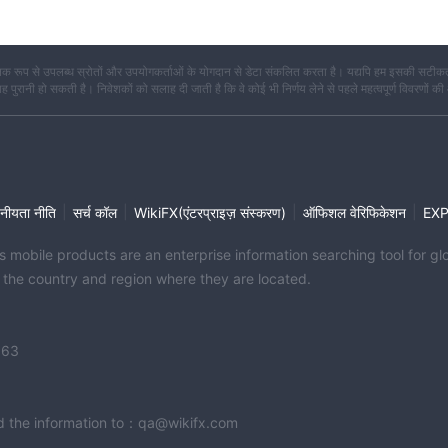
क रूप से उपलब्ध स्रोतों और उपयोगकर्ताओं के योगदान से डेटा संकलित करता है। यद्यपि हम इसकी सटीकता
कि यह पुरानी हो सकती है। निवेशकों को सलाह दी जाती है कि वे कोई भी निर्णय लेने से पहले महत्वपूर्ण विवरणों की
|
|
|
|
नीयता नीति
सर्च कॉल
WikiFX(एंटरप्राइज़ संस्करण)
ऑफिशल वेरिफिकेशन
EX
its mobile products are an enterprise information searching tool for 
f the country and region where they are located.
363
end the information to：qa@wikifx.com