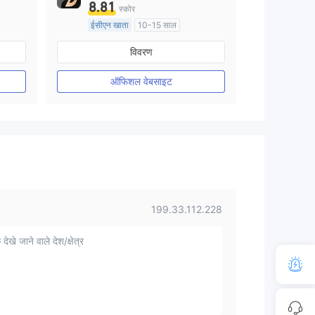
8.81
स्कोर
ईसीएन खाता
10-15 साल
ऑस्ट्रेलिया विनियमन
विवरण
मार्केट मेकिंग (एमएम)
मुख्य-लेबल MT4
ऑफिशल वेबसाइट
199.33.112.228
 देखे जाने वाले देश/क्षेत्र