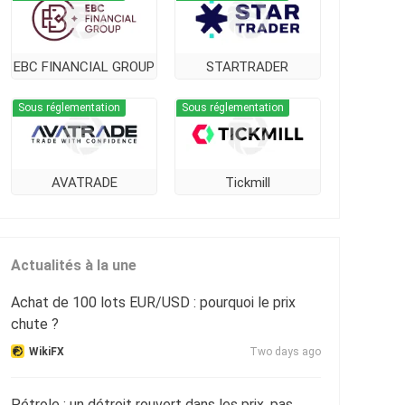
EBC FINANCIAL GROUP
STARTRADER
Sous réglementation
Sous réglementation
AVATRADE
Tickmill
Actualités à la une
Achat de 100 lots EUR/USD : pourquoi le prix
chute ?
WikiFX
Two days ago
Pétrole : un détroit rouvert dans les prix, pas