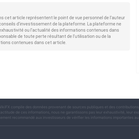
 cet article représentent le point de vue personnel de l'auteur
conseils d'investissement de la plateforme. La plateforme ne
l'exhaustivité ou l'actualité des informations contenues dans
ponsable de toute perte résultant de l'utilisation ou de la
tions contenues dans cet article.
ikiFX compile des données provenant de sources publiques et des contributions d
xactitude de ces informations, nous ne garantissons pas leur exhaustivité, leur exac
tement recommandé aux investisseurs de vérifier les informations importantes aup