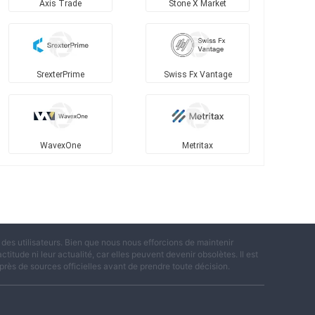
Axis Trade
Stone X Market
SrexterPrime
Swiss Fx Vantage
WavexOne
Metritax
es utilisateurs. Bien que nous nous efforcions de maintenir
titude ni leur actualité, car elles peuvent devenir obsolètes. Il est
rès de sources officielles avant de prendre toute décision.