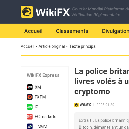
Courtier Mondial Plateforme d
Vérification Réglementaire
Accueil
Classements
Divulgatio
Accueil
-
Article original
-
Texte principal
La police brita
WikiFX Express
livres volés à
XM
cryptomo
FXTM
WikiFX
2025-01-20
|
IC
EC markets
Extrait：La police britanniqu
TMGM
Bitcoin, démantelant un gang