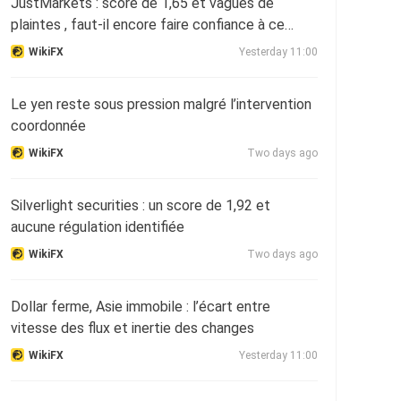
JustMarkets : score de 1,65 et vagues de
plaintes , faut-il encore faire confiance à ce
courtier ?
WikiFX
Yesterday 11:00
Le yen reste sous pression malgré l’intervention
coordonnée
WikiFX
Two days ago
Silverlight securities : un score de 1,92 et
aucune régulation identifiée
WikiFX
Two days ago
Dollar ferme, Asie immobile : l’écart entre
vitesse des flux et inertie des changes
WikiFX
Yesterday 11:00