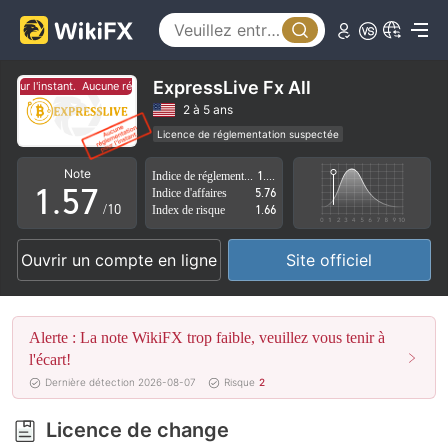
0
2
1
3
2
4
ExpressLive Fx All
our l'instant.
Aucune réglementation pour l'instant.
3
5
2 à 5 ans
Licence de réglementation suspectée
0
4
6
Région d'affaires suspectée
Risque élevé potentiel
Note
Indice de réglementation
1.53
1
.
5
7
Indice d'affaires
5.76
/10
Index de risque
1.66
2
6
8
Ouvrir un compte en ligne
Site officiel
3
7
9
4
8
Alerte : La note WikiFX trop faible, veuillez vous tenir à
5
9
l'écart!
Dernière détection 2026-08-07
Risque
2
6
Licence de change
7