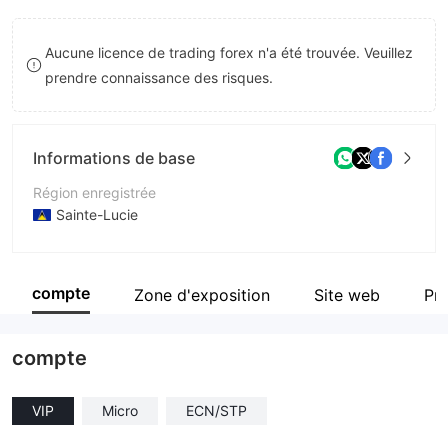
8
Aucune licence de trading forex n'a été trouvée. Veuillez
9
prendre connaissance des risques.
Informations de base
Région enregistrée
Sainte-Lucie
Période d'exploitation
5 à 10 ans
compte
Zone d'exposition
Site web
Pré
Société
Vital Markets Ltd
compte
VIP
Micro
ECN/STP