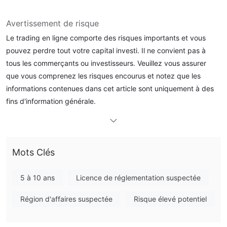
Avertissement de risque
Le trading en ligne comporte des risques importants et vous
pouvez perdre tout votre capital investi. Il ne convient pas à
tous les commerçants ou investisseurs. Veuillez vous assurer
que vous comprenez les risques encourus et notez que les
informations contenues dans cet article sont uniquement à des
fins d'information générale.
Informations générales
qu'est-ce que Vital Markets ？
Mots Clés
Vital Marketsest un courtier forex et cfd qui donne accès à
divers instruments financiers, y compris le forex, les indices, les
5 à 10 ans
Licence de réglementation suspectée
matières premières, les actions et les crypto-monnaies, via les
plateformes de trading metatrader 4 et metatrader 5. le courtier
Région d'affaires suspectée
Risque élevé potentiel
propose différents types de comptes avec des spreads, des
commissions et des options de levier variables, et prend en