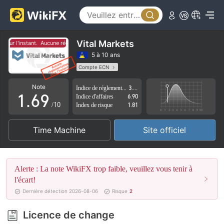
1
4
2
5
3
6
Vital Markets
ur l'instant.
Aucune réglementation pour l'instant.
4
7
5 à 10 ans
Compte ECN
0
5
8
Licence de réglementation suspectée
Note
Indice de réglementation
3.55
Région d'affaires suspectée
Risque élevé potentiel
1
.
6
9
Indice d'affaires
6.90
/10
Index de risque
1.81
2
7
Time Machine
Site officiel
3
8
4
9
Alerte : La note WikiFX trop faible, veuillez vous tenir à
5
l'écart!
Dernière détection 2026-08-06
Risque
2
6
Licence de change
7