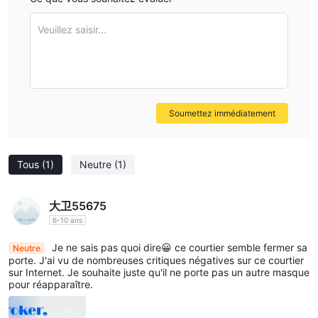
analyses de marché, mais son dépôt minimum élevé et le
manque de diversité des instruments de trading peuvent ne pas
Veuillez saisir...
convenir à tous les traders.
En fin de compte, le meilleur courtier pour un trader individuel
dépendra de son style de trading, de ses préférences et de ses
besoins spécifiques.
Soumettez immédiatement
est Vital Markets coffre-fort ou arnaque?
après avoir jeté un coup d'œil à leur site Web, cela montre que
Tous
(1)
Neutre
(1)
ne relève d'aucun organisme de
Vital Markets
réglementation
Pas de
. C'est un DRAPEAU ROUGE MAJEUR !!
fonds garantis. Pas de comptes séparés
. ceux-ci
大卫55675
devraient vous suffire pour ne pas investir avec eux. donc Vital
6-10 ans
Markets n'est qu'un autre courtier forex non réglementé, ce qui
Je ne sais pas quoi dire😀 ce courtier semble fermer sa
Neutre
signifie que les clients ne sont pas protégés, et il est fort
porte. J'ai vu de nombreuses critiques négatives sur ce courtier
sur Internet. Je souhaite juste qu'il ne porte pas un autre masque
probable qu'ils s'en tireront avec votre argent durement gagné
pour réapparaître.
et qu'il n'y aura pas d'organisme de réglementation pour les
tenir responsables.