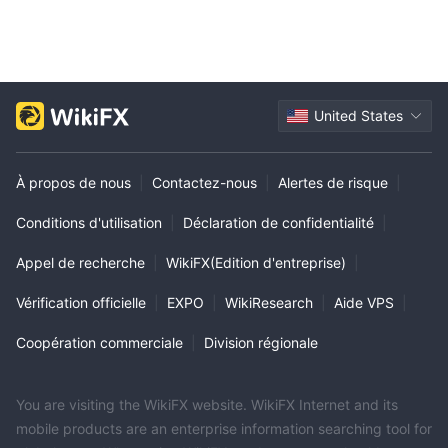
United States
À propos de nous
|
Contactez-nous
|
Alertes de risque
|
Conditions d'utilisation
|
Déclaration de confidentialité
|
Appel de recherche
|
WikiFX(Edition d'entreprise)
|
Vérification officielle
|
EXPO
|
WikiResearch
|
Aide VPS
|
Coopération commerciale
|
Division régionale
You are visiting the WikiFX website. WikiFX Internet and its
mobile products are an enterprise information searching tool for