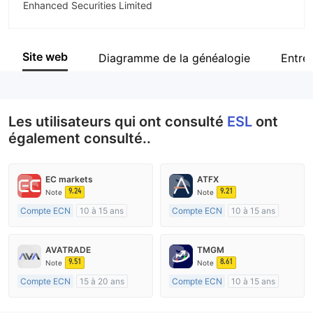
Enhanced Securities Limited
Abréviation
ESL
Site web
Diagramme de la généalogie
Entre
Personnel
--
Les utilisateurs qui ont consulté
ESL
ont
également consulté..
EC markets
ATFX
9.24
9.21
Note
Note
Compte ECN
10 à 15 ans
Compte ECN
10 à 15 ans
Réglementation de Australie
Réglementation de Australie
Market Making (MM)
Market Making (MM)
AVATRADE
TMGM
Etiquette principale MT4
Etiquette principale MT4
9.51
8.61
Note
Note
Compte ECN
15 à 20 ans
Compte ECN
10 à 15 ans
Réglementation de Australie
Réglementation de Australie