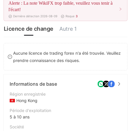
Alerte : La note WikiFX trop faible, veuillez vous tenir à
8
7
l'écart!
Dernière détection 2026-08-09
Risque
3
9
8
Licence de change
Autre 1
9
Aucune licence de trading forex n'a été trouvée. Veuillez
prendre connaissance des risques.
Informations de base
Région enregistrée
Hong Kong
Période d'exploitation
5 à 10 ans
Société