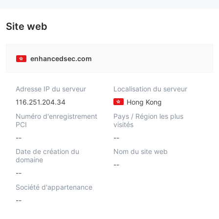
Market Making (MM)
Market Making (MM)
Etiquette principale MT4
Etiquette principale MT4
Site web
enhancedsec.com
Adresse IP du serveur
Localisation du serveur
116.251.204.34
Hong Kong
Numéro d'enregistrement
Pays / Région les plus
PCI
visités
--
--
Date de création du
Nom du site web
domaine
--
--
Société d'appartenance
--