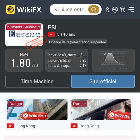
3
4
5
ESL
our l'instant.
Aucune réglementation pour l'instant.
6
5 à 10 ans
Licence de réglementation suspectée
0
7
Région d'affaires suspectée
Risque élevé potentiel
Note
Indice de réglementation
3.71
1
.
8
0
Indice d'affaires
7.26
/10
Index de risque
2.17
2
9
1
Time Machine
Site officiel
3
2
4
3
Danger
Danger
5
4
2
6
5
Hong Kong
Hong Kong
7
6