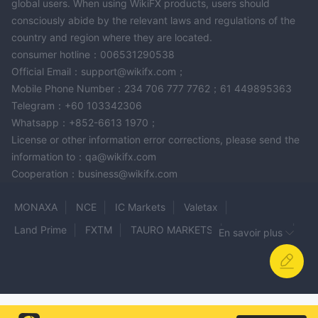
global users. When using WikiFX products, users should
consciously abide by the relevant laws and regulations of the
country and region where they are located.
consumer hotline：006531290538
Official Email：support@wikifx.com；
Mobile Phone Number：234 706 777 7762；61 449895363
Telegram：+60 103342306
Whatsapp：+852-6613 1970；
License or other information error corrections, please send the
information to：qa@wikifx.com
Cooperation：business@wikifx.com
MONAXA
NCE
IC Markets
Valetax
Land Prime
FXTM
TAURO MARKETS
RFX Market
En savoir plus
SpiceProp
InstaForex
222-Trade
Digibits
4T
Trading IM
MDC
Tradezy
Hantec Markets
EXPERT TRADES FX
River Prime
SGB Corporation