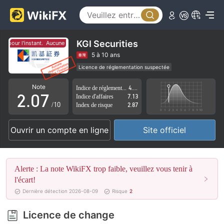
2
3
4
KGI Securities
pour l'instant.
Aucune réglementation pour l'instant.
0
5
5 à 10 ans
Licence de réglementation suspectée
1
6
Risque élevé potentiel
Note
Indice de réglementation
4.74
2
.
0
7
Indice d'affaires
7.13
/10
Index de risque
2.87
3
1
8
Ouvrir un compte en ligne
Site officiel
4
2
9
5
3
Alerte : La note WikiFX trop faible, veuillez vous tenir à
6
4
l'écart!
Dernière détection 2026-08-09
Risque
2
7
5
Licence de change
8
6