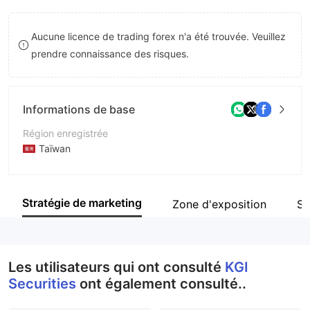
9
7
Aucune licence de trading forex n'a été trouvée. Veuillez
8
prendre connaissance des risques.
9
Informations de base
Région enregistrée
Taïwan
Période d'exploitation
5 à 10 ans
Stratégie de marketing
Zone d'exposition
Si
Société
KGI Securities Co.,Ltd.
Les utilisateurs qui ont consulté
KGI
Securities
ont également consulté..