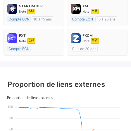
STARTRADER
XM
8.56
9.15
Note
Note
Compte ECN
10 à 15 ans
Compte ECN
15 à 20 ans
Réglementation de Australie
Réglementation de Australie
Market Making (MM)
Market Making (MM)
FXT
FXCM
Etiquette principale MT4
Etiquette principale MT4
8.67
9.41
Note
Note
Compte ECN
Plus de 20 ans
Plus de 20 ans
Réglementation de Australie
Réglementation de Australie
Market Making (MM)
Market Making (MM)
Etiquette principale MT4
Etiquette principale MT4
Proportion de liens externes