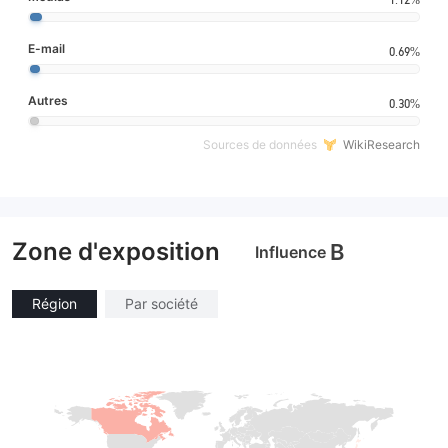
E-mail
0.69%
Autres
0.30%
Sources de données
WikiResearch
Zone d'exposition
B
Influence
Région
Par société