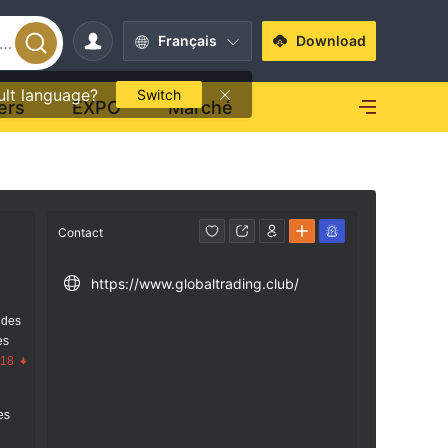
Français
Download
ult language?
Switch
ers
EXPO
Marché
Contact
https://www.globaltrading.club/
 des
es
.18
res