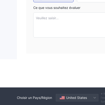
Ce que vous souhaitez évaluer
Veuillez saisir...
※ W
Choisir un Pays/Région
United States
l'e
for