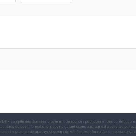
ikiFX compile des données provenant de sources publiques et des contributions d
xactitude de ces informations, nous ne garantissons pas leur exhaustivité, leur exac
tement recommandé aux investisseurs de vérifier les informations importantes aup