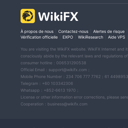
|
|
|
À propos de nous
Contactez-nous
Alertes de risque
|
|
|
Vérification officielle
EXPO
WikiResearch
Aide VPS
You are visiting the WikiFX website. WikiFX Internet and 
consciously abide by the relevant laws and regulations o
consumer hotline：006531290538
Official Email：support@wikifx.com；
Mobile Phone Number：234 706 777 7762；61 449895
Telegram：+60 103342306
Whatsapp：+852-6613 1970；
License or other information error corrections, please s
Cooperation：business@wikifx.com