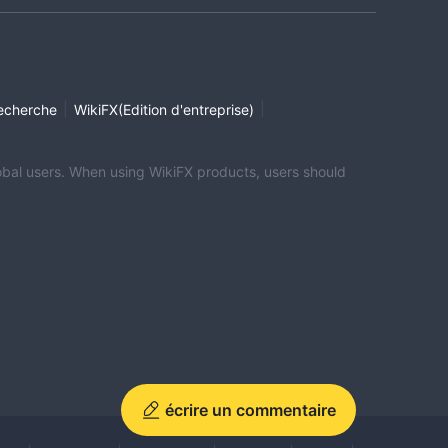
|
|
echerche
WikiFX(Edition d'entreprise)
global users. When using WikiFX products, users should
écrire un commentaire