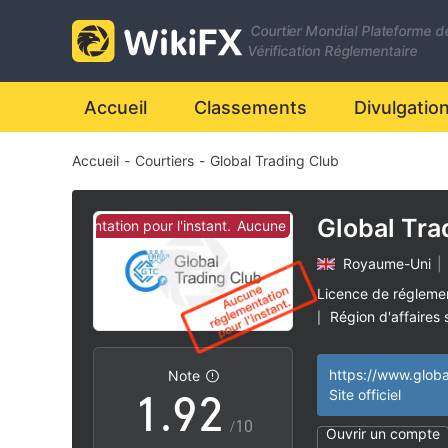
2
Courtier Mondial Plateforme d
3
Vérification Réglementaire
4
Accueil
Classements
Divulgatio
Accueil
-
Courtiers
-
Global Trading Club
5
6
Global Tra
une réglementation pour l'instant.
Aucune réglementation pour l'inst
Royaume-Uni
|
7
0
Licence de régleme
Région d'affaires
|
0
8
1
Risque élevé poten
|
Note
1
.
9
2
Site officiel
/10
Ouvrir un compte