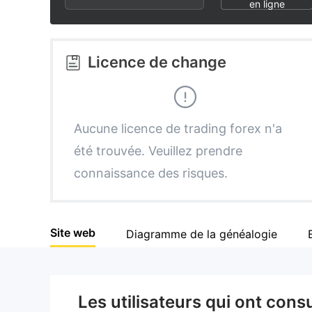
2
3
en ligne
3
4
Licence de change
4
5
5
6
Aucune licence de trading forex n'a
été trouvée. Veuillez prendre
6
7
connaissance des risques.
7
8
Site web
Diagramme de la généalogie
8
9
9
Les utilisateurs qui ont cons