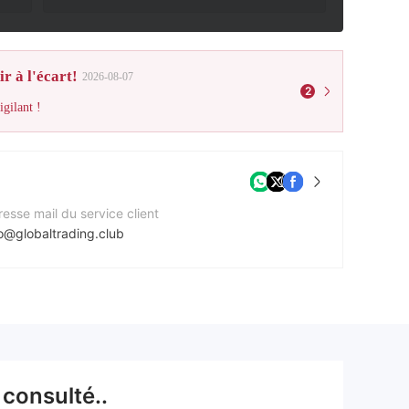
r à l'écart!
2026-08-07
2
gilant !
esse mail du service client
fo@globaltrading.club
e Web de l'entreprise
tps://www.globaltrading.club/
consulté..