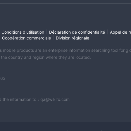
|
|
Conditions d'utilisation
Déclaration de confidentialité
Appel de r
|
|
Coopération commerciale
Division régionale
its mobile products are an enterprise information searching tool for 
f the country and region where they are located.
363
end the information to：qa@wikifx.com