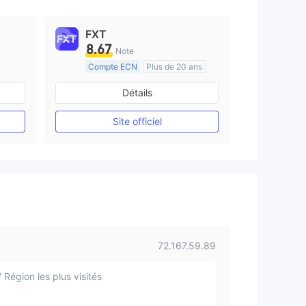
FXT
8.67
Note
Compte ECN
Plus de 20 ans
e
Réglementation de Australie
Détails
Market Making (MM)
Etiquette principale MT4
Site officiel
72.167.59.89
 Région les plus visités