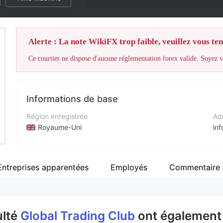
Alerte : La note WikiFX trop faible, veuillez vous teni
Ce courtier ne dispose d'aucune réglementation forex valide. Soyez vi
Informations de base
Région enregistrée
Adr
Royaume-Uni
in
Période d'exploitation
Sit
2 à 5 ans
ht
Entreprises apparentées
Employés
Commentaire
Société
Global Trading Club
ulté
Global Trading Club
ont également 