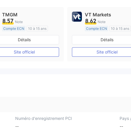
TMGM
VT Markets
8.57
8.62
Note
Note
Compte ECN
10 à 15 ans
Compte ECN
10 à 15 ans
Réglementation de Australie
Réglementation de Australi
Détails
Détails
Market Making (MM)
Market Making (MM)
Etiquette principale MT4
Etiquette principale MT4
Site officiel
Site officiel
Numéro d'enregistrement PCI
Pays /
--
--