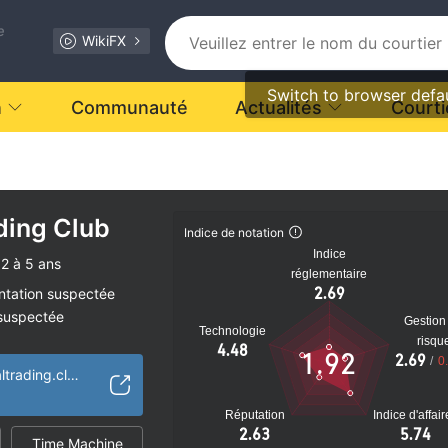
e
WikiFX
Switch to browser defa
n
Communauté
Actualités
Courti
ding Club
ant.
Indice de notation
Indice
2 à 5 ans
réglementaire
2.69
ntation suspectée
 suspectée
Gestion
Technologie
tiel
risqu
4.48
1.92
2.69
/
0
https://www.globaltrading.club/
Réputation
Indice d'affai
2.63
5.74
Time Machine