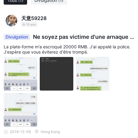
Tous
(1)
Divulgation
(1)
天意59228
6-10 ans
Ne soyez pas victime d'une arnaque A
Divulgation
BBY
La plate-forme m'a escroqué 20000 RMB. J'ai appelé la police.
J'espère que vous éviterez d'être trompé.
2019-12-06
Hong Kong