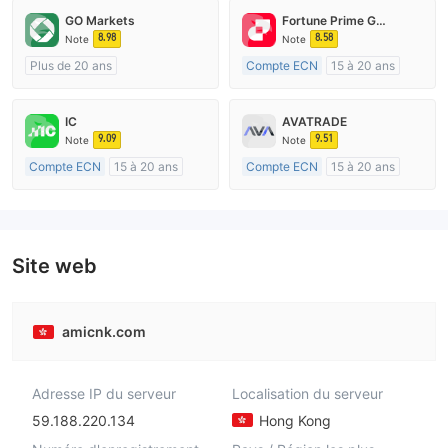
GO Markets
Fortune Prime Global
8.98
8.58
Note
Note
Plus de 20 ans
Compte ECN
15 à 20 ans
Réglementation de Australie
Réglementation de Australie
Market Making (MM)
Market Making (MM)
IC
AVATRADE
cTrader
Etiquette principale MT4
9.09
9.51
Note
Note
Compte ECN
15 à 20 ans
Compte ECN
15 à 20 ans
Réglementation de Australie
Réglementation de Australie
Market Making (MM)
Market Making (MM)
Etiquette principale MT4
Etiquette principale MT4
Site web
amicnk.com
Adresse IP du serveur
Localisation du serveur
59.188.220.134
Hong Kong