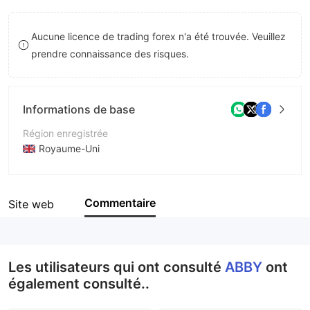
8
9
Aucune licence de trading forex n'a été trouvée. Veuillez
9
prendre connaissance des risques.
Informations de base
Région enregistrée
Royaume-Uni
Période d'exploitation
5 à 10 ans
Commentaire
Site web
Société
ABBY Finance Limited
Les utilisateurs qui ont consulté
ABBY
ont
également consulté..