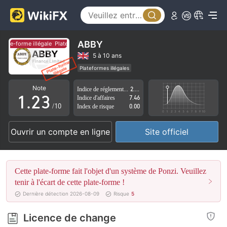
0
ABBY
Plate-forme illégale
Plate-forme illégale
0
1
5 à 10 ans
Plateformes illégales
0
1
2
Licence de réglementation suspectée
Note
Indice de réglementation
2.76
Région d'affaires suspectée
Risque élevé potentiel
1
.
2
3
Indice d'affaires
7.46
/10
Index de risque
0.00
2
3
4
Ouvrir un compte en ligne
Site officiel
3
4
5
4
5
6
Cette plate-forme fait l'objet d'un système de Ponzi. Veuillez
5
6
7
tenir à l'écart de cette plate-forme !
Dernière détection 2026-08-09
Risque
5
6
7
8
Licence de change
7
8
9