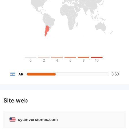
0
2
4
6
8
10
3.50
AR
Site web
sycinversiones.com