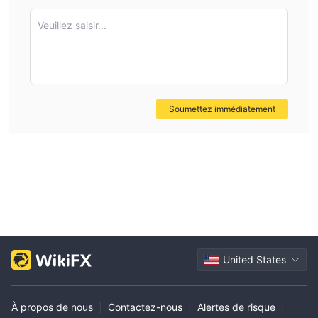
clearly and are subject to recognized regulations. In
summary, because S&C Inversiones does not disclose
Veuillez saisir...
detailed fee information, I personally would recommend
exercising extreme caution and, if fees are not clarified in
writing before funding an account, I would look elsewhere
for a more transparent and regulated provider.
Soumettez immédiatement
United States
À propos de nous
|
Contactez-nous
|
Alertes de risque
|