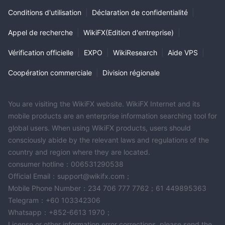
Conditions d'utilisation
|
Déclaration de confidentialité
|
Appel de recherche
|
WikiFX(Edition d'entreprise)
|
Vérification officielle
|
EXPO
|
WikiResearch
|
Aide VPS
|
Coopération commerciale
|
Division régionale
You are visiting the WikiFX website. WikiFX Internet and its
mobile products are an enterprise information searching tool for
global users. When using WikiFX products, users should
consciously abide by the relevant laws and regulations of the
country and region where they are located.
consumer hotline：006531290538
Official Email：support@wikifx.com；
Mobile Phone Number：234 706 777 7762；61 449895363
Telegram：+60 103342306
Whatsapp：+852-6613 1970；
License or other information error corrections, please send the