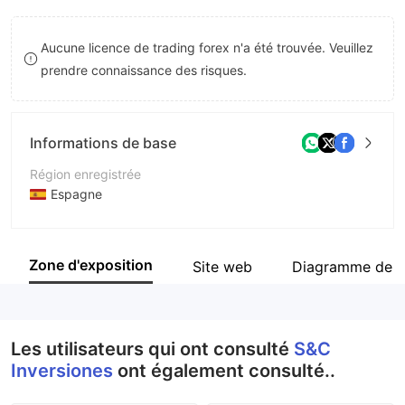
9
7
Aucune licence de trading forex n'a été trouvée. Veuillez
8
prendre connaissance des risques.
9
Informations de base
Région enregistrée
Espagne
Période d'exploitation
5 à 10 ans
Zone d'exposition
Site web
Diagramme de l
Société
S&C Inversiones S.A.
Les utilisateurs qui ont consulté
S&C
Inversiones
ont également consulté..