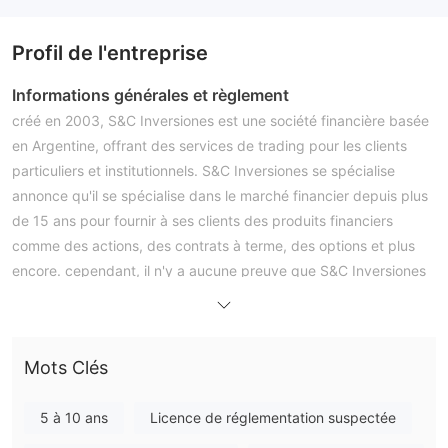
Profil de l'entreprise
Informations générales et règlement
créé en 2003, S&C Inversiones est une société financière basée
en Argentine, offrant des services de trading pour les clients
particuliers et institutionnels. S&C Inversiones se spécialise
annonce qu'il se spécialise dans le marché financier depuis plus
de 15 ans pour fournir à ses clients des produits financiers
comme des actions, des contrats à terme, des options et plus
encore. cependant, il n'y a aucune preuve que S&C Inversiones
n'est soumis à aucune réglementation.
Produits offerts
produits proposés par S&C Inversiones inclure les éléments
Mots Clés
suivants:
Contrats à terme et options
5 à 10 ans
Licence de réglementation suspectée
Actions
Fonds communs de placement