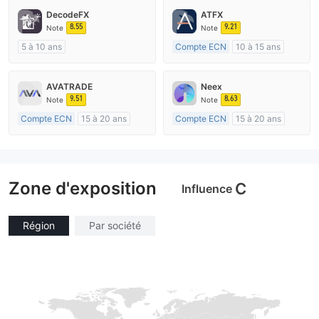
DecodeFX
ATFX
8.55
9.21
Note
Note
5 à 10 ans
Compte ECN
10 à 15 ans
Réglementation de Australie
Réglementation de Australie
Market Making (MM)
Market Making (MM)
AVATRADE
Neex
Etiquette principale MT4
Etiquette principale MT4
9.51
8.63
Note
Note
Compte ECN
15 à 20 ans
Compte ECN
15 à 20 ans
Réglementation de Australie
Réglementation de Australie
Market Making (MM)
Market Making (MM)
Etiquette principale MT4
Etiquette principale MT4
Zone d'exposition
C
Influence
Région
Par société