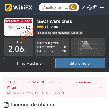
1
2
3
S&C Inversiones
our l'instant.
Aucune réglementation pour l'instant.
0
4
5 à 10 ans
Licence de réglementation suspectée
1
5
Région d'affaires suspectée
Risque élevé potentiel
Note
Indice de réglementation
4.48
2
.
0
6
Indice d'affaires
7.02
/10
Index de risque
2.88
3
1
7
Time Machine
Site officiel
4
2
8
5
3
9
Alerte : La note WikiFX trop faible, veuillez vous tenir à
6
4
l'écart!
Dernière détection 2026-08-06
Risque
2
7
5
Licence de change
8
6