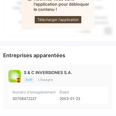
l'application pour débloquer
S&C
le contenu !
Inversiones
Télécharger l'application
Entreprises apparentées
S & C INVERSIONES S.A.
Actif
L'Espagne
Numéro d'enregistrement
Établi
30708472227
2003-01-23