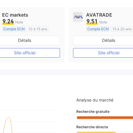
EC markets
AVATRADE
9.24
9.51
Note
Note
Compte ECN
10 à 15 ans
Compte ECN
15 à 20 ans
Réglementation de Australie
Réglementation de Australi
Détails
Détails
Market Making (MM)
Market Making (MM)
Etiquette principale MT4
Etiquette principale MT4
Site officiel
Site officiel
Analyse du marché
Recherche gratuite
Recherche directe