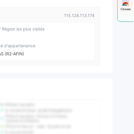
Chrome
115.124.113.174
 Région les plus visités
té d'appartenance
AS (R2-AFIN)