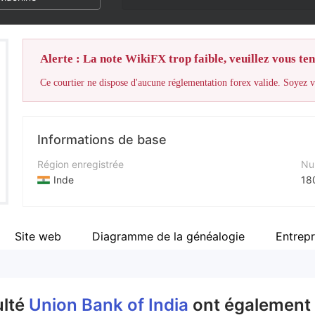
Alerte : La note WikiFX trop faible, veuillez vous teni
Ce courtier ne dispose d'aucune réglementation forex valide. Soyez vi
Informations de base
Région enregistrée
Nu
Inde
18
Période d'exploitation
Sit
5 à 10 ans
ht
Site web
Diagramme de la généalogie
Entrepr
Société
Fa
Union Bank of India
ht
ulté
Union Bank of India
ont également 