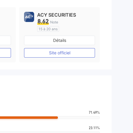
ACY SECURITIES
8.62
Note
15 à 20 ans
e
Réglementation de Australie
Détails
Market Making (MM)
Etiquette principale MT4
Site officiel
71.49%
23.11%