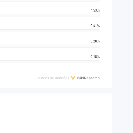
4.53%
0.41%
0.28%
0.18%
Sources de données
WikiResearch