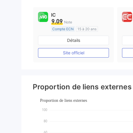
9
IC
9.09
Note
Compte ECN
15 à 20 ans
Réglementation de Australie
Détails
Market Making (MM)
Etiquette principale MT4
Site officiel
Proportion de liens externes