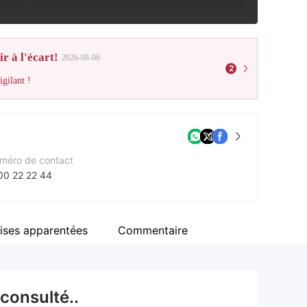
r à l'écart!
2026-08-06
2
gilant !
méro de contact
00 22 22 44
e Web de l'entreprise
tps://www.unionbankofindia.co.in/english/home.aspx
ises apparentées
Commentaire
cebook
tps://www.facebook.com/UnionBankOfIndia/
consulté..