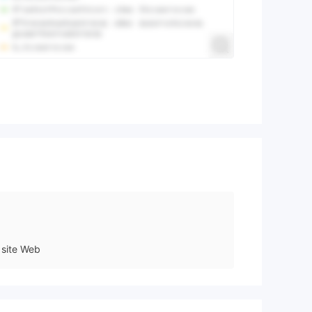
N
site Web