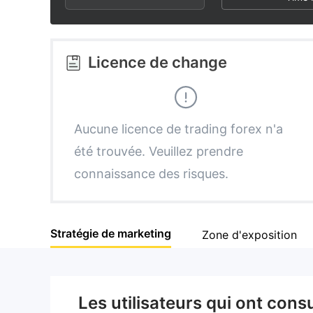
3
1
9
4
2
Licence de change
5
3
6
4
Aucune licence de trading forex n'a
été trouvée. Veuillez prendre
7
5
connaissance des risques.
8
6
Stratégie de marketing
Zone d'exposition
9
7
8
Les utilisateurs qui ont cons