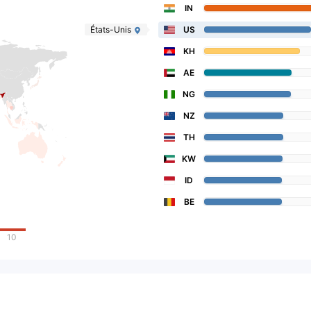
IN
États-Unis
US
KH
AE
NG
NZ
TH
KW
ID
BE
10