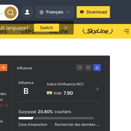
Français
Download
ult language?
Switch
ers
EXPO
Marché
Influence
Contact
Influence
1800
Indice d'influence NO.1
B
https:
7.90
Inde
 des
nglis
es
.17
Surpassé
20.80%
courtiers
res
Zone d'exposition
Rechercher des données
Publicité
Ind