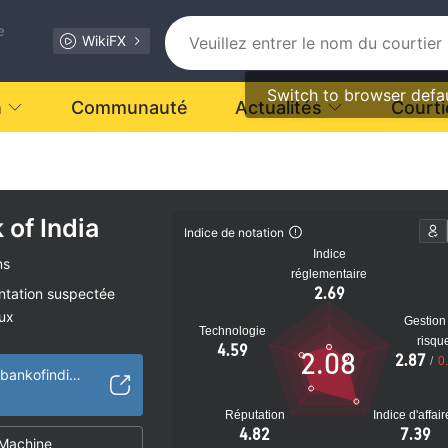
e
WikiFX
Switch to browser defa
n
Communauté
Actualités
Courti
 of India
nt.
Indice de notation
Indice
ns
réglementaire
2.69
ntation suspectée
aux
Gestion
Technologie
tiel
risqu
4.59
2.08
2.87
/
0
https://www.unionbankofindia.co.in/english/home.aspx
Réputation
Indice d'affai
4.82
7.39
Machine