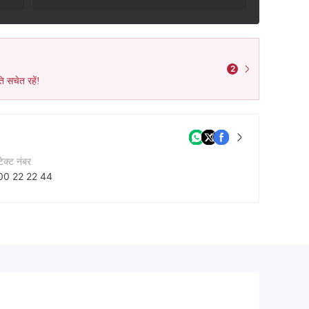
2
ि सचेत रहें!
टेक्ट नंबर
00 22 22 44
नी की वेबसाइट
https://www.unionbankofindia.co.in/Hindi/homeHindi.aspx
cebook
tps://www.facebook.com/UnionBankOfIndia/