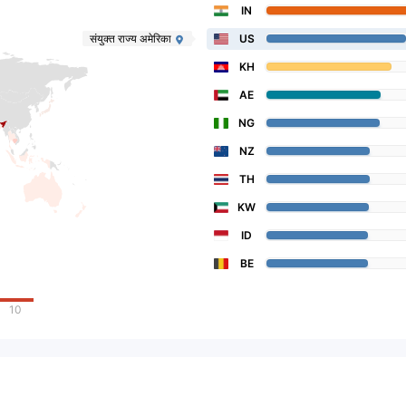
IN
संयुक्त राज्य अमेरिका
US
KH
AE
NG
NZ
TH
KW
ID
BE
10