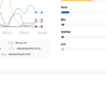
रेफरल
ईमेल
सामाजिक
अन्य