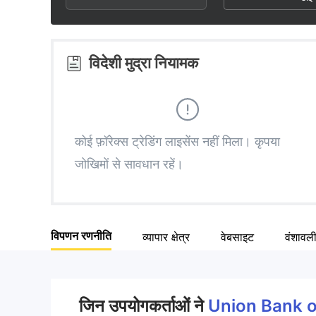
3
1
9
4
2
विदेशी मुद्रा नियामक
5
3
6
4
कोई फ़ॉरेक्स ट्रेडिंग लाइसेंस नहीं मिला। कृपया
जोखिमों से सावधान रहें।
7
5
8
6
विपणन रणनीति
व्यापार क्षेत्र
वेबसाइट
वंशावल
9
7
8
जिन उपयोगकर्ताओं ने
Union Bank o