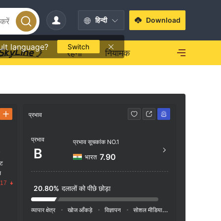
हिन्दी
Download
ult language?
Switch
रहना
नियामक
प्रभाव
संपर्क करें
प्रभाव
1800
प्रभाव सूचकांक NO.1
B
क
https:
7.90
भारत
ंट
indi/
स
.17
20.80%
दलालों को पीछे छोड़ा
व्यापार क्षेत्र
खोज आँकड़े
विज्ञापन
सोशल मीडिया इंडेक्स