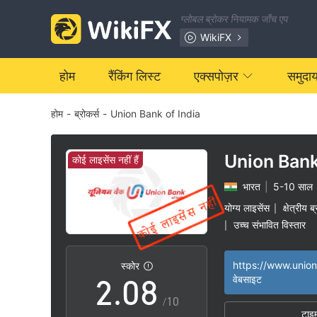
1
ग्लोबल ब्रोकर नियामक जाँच एप
2
WikiFX
3
होम
रैंकिंग लिस्ट
एक्सपोज़र
समुदा
होम
-
ब्रोकर्स
-
Union Bank of India
4
5
Union Bank
कोई लाइसेंस नहीं हैं
भारत
|
5-10 साल
0
6
योग्य लाइसेंस
क्षेत्रीय 
|
उच्च संभावित विस्तार
|
1
7
स्कोर
2
.
0
8
वेबसाइट
/10
टाइ