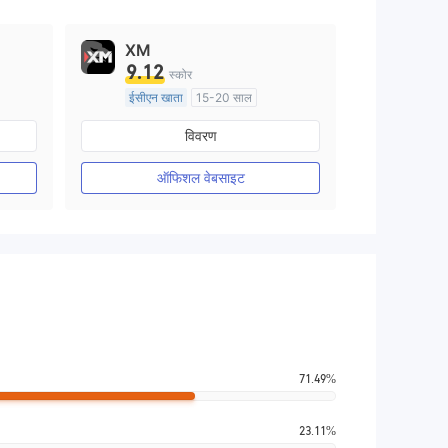
XM
9.12
स्कोर
ईसीएन खाता
15-20 साल
ऑस्ट्रेलिया विनियमन
विवरण
मार्केट मेकिंग (एमएम)
मुख्य-लेबल MT4
ऑफिशल वेबसाइट
71.49%
23.11%