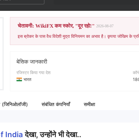
चेतावनी: WikiFX कम स्कोर, "दूर रहो!"
2026-08-07
इस ब्रोकर के पास वैध विदेशी मुद्रा विनियमन का अभाव है। कृपया जोखिम के प्रत
बेसिक जानकारी
रजिस्टर किया गया देश
कॉन्
भारत
18
संचालन अवधि
कंप
5-10 साल
ी (जिनिओलॉजी)
संबंधित कंपनियाँ
समीक्षा
कंपनी का नाम
Fa
Union Bank of India
ht
f India
देखा, उन्होंने भी देखा..