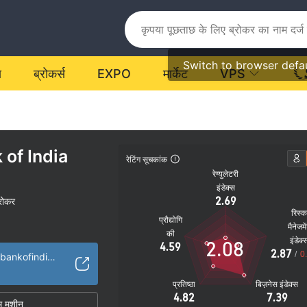
Switch to browser defa
य
ब्रोकर्स
EXPO
मार्केट
VPS
 of India
रेटिंग सूचकांक
रेग्युलेटरी
इंडेक्स
2.69
ब्रोकर
रिस्
प्रौद्योगि
मैनेजमे
की
इंडेक्
2.08
4.59
2.87
/
0
https://www.unionbankofindia.co.in/Hindi/homeHindi.aspx
प्रतिष्ठा
बिज़नेस इंडेक्स
4.82
7.39
म मशीन