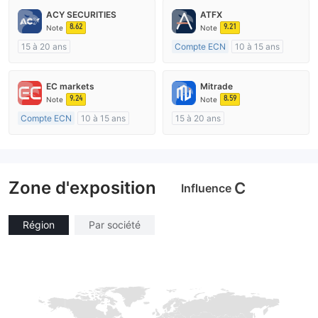
ACY SECURITIES
ATFX
8.62
9.21
Note
Note
15 à 20 ans
Compte ECN
10 à 15 ans
Réglementation de Australie
Réglementation de Australie
Market Making (MM)
Market Making (MM)
EC markets
Mitrade
Etiquette principale MT4
Etiquette principale MT4
9.24
8.59
Note
Note
Compte ECN
10 à 15 ans
15 à 20 ans
Réglementation de Australie
Réglementation de Australie
Market Making (MM)
Market Making (MM)
Etiquette principale MT4
Auto-recherche
Zone d'exposition
C
Influence
Région
Par société