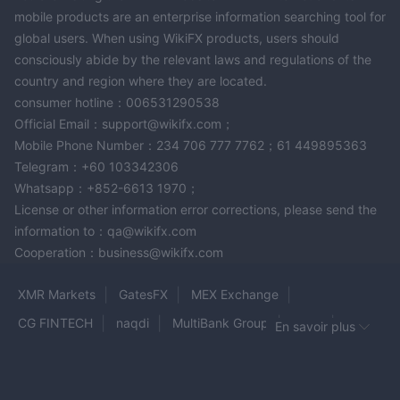
mobile products are an enterprise information searching tool for
global users. When using WikiFX products, users should
consciously abide by the relevant laws and regulations of the
country and region where they are located.
consumer hotline：006531290538
Official Email：support@wikifx.com；
Mobile Phone Number：234 706 777 7762；61 449895363
Telegram：+60 103342306
Whatsapp：+852-6613 1970；
License or other information error corrections, please send the
information to：qa@wikifx.com
Cooperation：business@wikifx.com
XMR Markets
GatesFX
MEX Exchange
CG FINTECH
naqdi
MultiBank Group
ATFX
En savoir plus
AuroraEx
SuperAI Options7
Milliva
tickz
AZETA-SA
BULLFXO LTD
BitPro
GMT Brokers