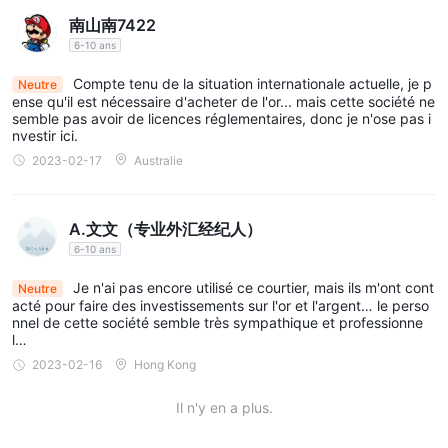
南山南7422
6-10 ans
Compte tenu de la situation internationale actuelle, je p
Neutre
ense qu'il est nécessaire d'acheter de l'or... mais cette société ne
semble pas avoir de licences réglementaires, donc je n'ose pas i
nvestir ici.
2023-02-17
Australie
A.文文（专业外汇经纪人）
6-10 ans
Je n'ai pas encore utilisé ce courtier, mais ils m'ont cont
Neutre
acté pour faire des investissements sur l'or et l'argent… le perso
nnel de cette société semble très sympathique et professionne
l…
2023-02-16
Hong Kong
Il n'y en a plus.