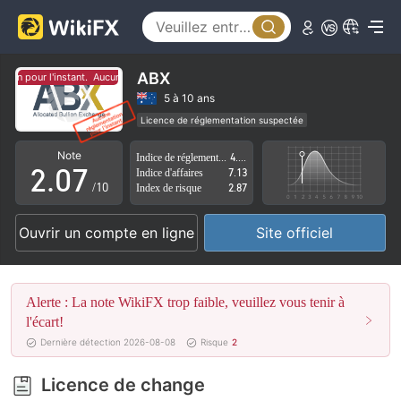
2
3
4
ABX
on pour l'instant.
Aucune réglementation pour l'instant.
0
5
5 à 10 ans
Licence de réglementation suspectée
1
6
Région d'affaires suspectée
Risque élevé potentiel
Note
Indice de réglementation
4.57
2
.
0
7
Indice d'affaires
7.13
/10
Index de risque
2.87
3
1
8
Ouvrir un compte en ligne
Site officiel
4
2
9
5
3
Alerte : La note WikiFX trop faible, veuillez vous tenir à
6
4
l'écart!
Dernière détection 2026-08-08
Risque
2
7
5
Licence de change
8
6