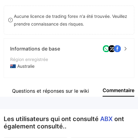
9
7
Aucune licence de trading forex n'a été trouvée. Veuillez
8
prendre connaissance des risques.
9
Informations de base
Région enregistrée
Australie
Période d'exploitation
5 à 10 ans
Commentaire
Questions et réponses sur le wiki
Société
Allocated Bullion Exchange
Les utilisateurs qui ont consulté
ABX
ont
également consulté..