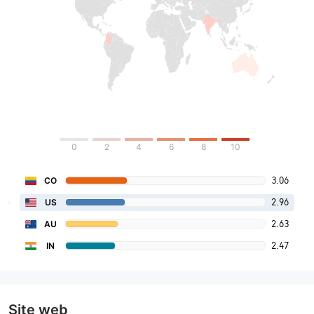
0
2
4
6
8
10
3.06
CO
2.96
US
2.63
AU
2.47
IN
Site web