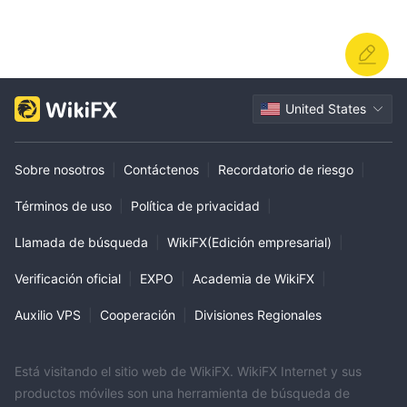
United States
Sobre nosotros
|
Contáctenos
|
Recordatorio de riesgo
|
Términos de uso
|
Política de privacidad
|
Llamada de búsqueda
|
WikiFX(Edición empresarial)
|
Verificación oficial
|
EXPO
|
Academia de WikiFX
|
Auxilio VPS
|
Cooperación
|
Divisiones Regionales
Está visitando el sitio web de WikiFX. WikiFX Internet y sus
productos móviles son una herramienta de búsqueda de