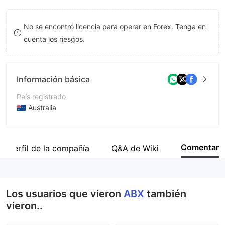
9
7
No se encontró licencia para operar en Forex. Tenga en
8
cuenta los riesgos.
9
Información básica
País registrado
Australia
Período de Funcionamiento
De 5 a 10 años
Comentar
Perfil de la compañía
Q&A de Wiki
Empresa
Allocated Bullion Exchange
Los usuarios que vieron
ABX
también
vieron..