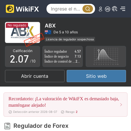
2
3
4
ABX
No regulado
0
5
De 5 a 10 años
Licencia de regulador sospechosa
1
6
Zona de negocio sospechoso
Riesgo potencial alto
Calificación
Índice regulador
4.57
2
.
0
7
Índice de negocio
7.13
/10
Índice de control de riesgo
2.87
3
1
8
Abrir cuenta
Sitio web
4
2
9
5
3
Recordatorio: ¡La valoración de WikiFX es demasiado baja,
6
4
manténgase alejado!
Detección anterior 2026-08-07
Riesgo
2
7
5
Regulador de Forex
8
6