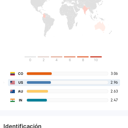
0
2
4
6
8
10
3.06
CO
2.96
US
2.63
AU
2.47
IN
Identificación