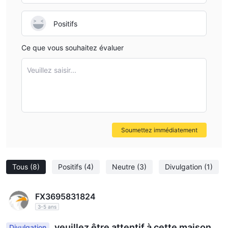
Positifs
Ce que vous souhaitez évaluer
Veuillez saisir...
Soumettez immédiatement
Tous
(8)
Positifs
(4)
Neutre
(3)
Divulgation
(1)
FX3695831824
3-5 ans
veuillez être attentif à cette maison d
Divulgation