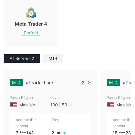
Meta Trader 4
Perfect
All Servers 2
MT4
uTrada-Live
uTra
MT4
MT4
2
Pays / Région
Levier
Pays / Région
Malaisie
100 | 50
Malaisie
Adresse IP du
Ping
Adresse IP d
serveur
serveur
2 ms
3.***.143
18.***.236