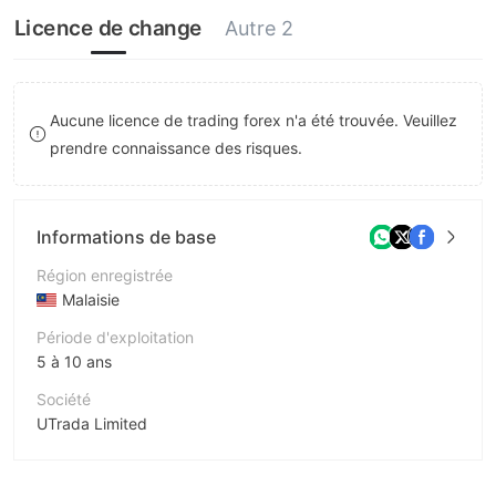
9
8
7
Licence de change
Autre 2
9
8
9
Aucune licence de trading forex n'a été trouvée. Veuillez
prendre connaissance des risques.
Informations de base
Région enregistrée
Malaisie
Période d'exploitation
5 à 10 ans
Société
UTrada Limited
Abréviation
UTrada