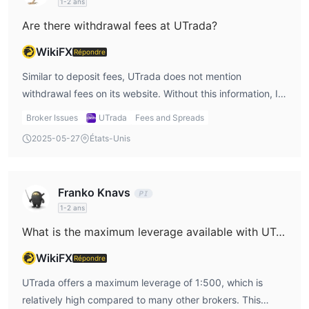
1-2 ans
commissions, the Premium and Standard accounts might
Are there withdrawal fees at UTrada?
be a better fit, even with the higher spreads. As a trader, I
always weigh the pros and cons of spreads versus
WikiFX
Répondre
commissions, and UTrada provides flexibility depending
Similar to deposit fees, UTrada does not mention
on my trading preferences.
withdrawal fees on its website. Without this information, I
cannot accurately assess the cost of withdrawing my
Broker Issues
UTrada
Fees and Spreads
funds. Withdrawal fees can add up and eat into my
2025-05-27
États-Unis
profits, so it’s important for me to understand them before
I start trading. The lack of transparency about withdrawal
fees is concerning because it leaves me uncertain about
Franko Knavs
how much I would actually receive after a withdrawal. I
1-2 ans
prefer brokers that are upfront about their withdrawal
What is the maximum leverage available with UTrada?
fees, so I can plan my financial management accordingly.
WikiFX
Répondre
UTrada offers a maximum leverage of 1:500, which is
relatively high compared to many other brokers. This