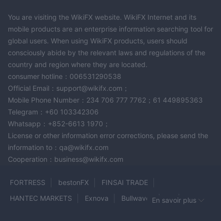
You are visiting the WikiFX website. WikiFX Internet and its
mobile products are an enterprise information searching tool for
global users. When using WikiFX products, users should
consciously abide by the relevant laws and regulations of the
country and region where they are located.
consumer hotline：006531290538
Official Email：support@wikifx.com；
Mobile Phone Number：234 706 777 7762；61 449895363
Telegram：+60 103342306
Whatsapp：+852-6613 1970；
License or other information error corrections, please send the
information to：qa@wikifx.com
Cooperation：business@wikifx.com
FORTRESS
bestonFX
FINSAI TRADE
HANTEC MARKETS
Exnova
Bullwaves
IG
En savoir plus
VITTAVERSE
OX SECURITIES
ETER WEALTH