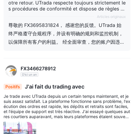
otre retour. UTrada respecte toujours strictement le
s procédures de conformité et dispose de règles cl
aires ainsi que de mécanismes de surveillance pour
Articles originaux
protéger les intérêts de tous ses clients. Après un e
尊敬的 FX3695831824， 感谢您的反馈。UTrada 始
xamen complet, votre compte a été clôturé en rais
on d'une violation de la politique de trading, confor
终严格遵守合规程序，并设有明确的规则和监控机制，
mément aux clauses pertinentes du « Contrat Clien
以保障所有客户的利益。 经全面审查，您的账户因违反
t ». UTrada s'engage constamment en faveur de l'in
交易政策而被终止服务，此举符合《客户协议》的相关
tégrité, de la transparence et d'un service d'excelle
nce. Si vous souhaitez discuter davantage de cette
条款。 UTrada 一直致力于诚信、透明和卓越的服务。
question, n'hésitez pas à nous contacter directeme
如您希望进一步讨论此事，请随时与我们直接联系。
nt.
FX3466278912
D'ici un an
J'ai fait du trading avec
Positifs
Je trade avec UTrada depuis un certain temps maintenant, et je
suis assez satisfait. La plateforme fonctionne sans problème, l'ex
écution des ordres est rapide, les dépôts et retraits sont faciles,
et l'équipe de support est très réactive. J'ai essayé quelques aut
res courtiers auparavant, mais leurs plateformes étaient souvent
lentes. UTrada a été globalement beaucoup plus stable.