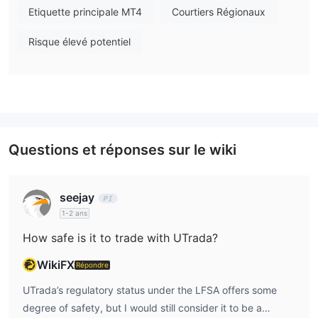
Etiquette principale MT4
Courtiers Régionaux
Spreads et commissions
UTrada propose différents types de comptes. Le compte Ultra
Risque élevé potentiel
a un spread de 0,0 pips mais une commission de 7 USD par lot,
tandis que les comptes Premium et Standard ont des spreads
de 1,2 et 1,8 pips respectivement, sans commission par lot.
Plateformes de Trading
Questions et réponses sur le wiki
Dépôt & Retrait
Les informations sur les dépôts et les retraits ne sont pas
clairement affichées sur le site officiel.
seejay
1-2 ans
How safe is it to trade with UTrada?
WikiFX
Répondre
UTrada’s regulatory status under the LFSA offers some
degree of safety, but I would still consider it to be a