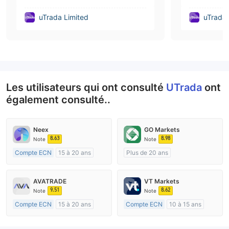
uTrada Limited
uTrada 
Les utilisateurs qui ont consulté
UTrada
ont
également consulté..
Neex
GO Markets
8.63
8.98
Note
Note
Compte ECN
15 à 20 ans
Plus de 20 ans
Réglementation de Australie
Réglementation de Australie
Market Making (MM)
Market Making (MM)
AVATRADE
VT Markets
Etiquette principale MT4
cTrader
9.51
8.62
Note
Note
Compte ECN
15 à 20 ans
Compte ECN
10 à 15 ans
Réglementation de Australie
Réglementation de Australie
Market Making (MM)
Market Making (MM)