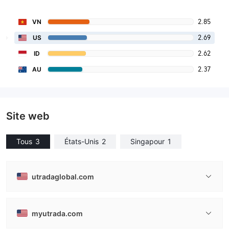
2.85
VN
2.69
US
2.62
ID
2.37
AU
Site web
Tous
3
États-Unis
2
Singapour
1
utradaglobal.com
myutrada.com