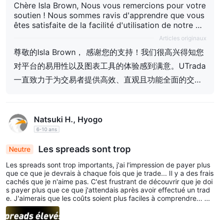
Chère Isla Brown, Nous vous remercions pour votre
soutien ! Nous sommes ravis d'apprendre que vous
êtes satisfaite de la facilité d'utilisation de notre pl
ateforme ainsi que de l'expérience offerte par nos
Articles originaux
outils graphiques. UTrada s'engage continuellement
尊敬的Isla Brown， 感谢您的支持！我们很高兴得知您
à fournir aux traders un environnement de trading e
fficace, intuitif et complet. Votre reconnaissance es
对平台的易用性以及图表工具的体验感到满意。UTrada
t une motivation pour nous à continuer d'optimiser
一直致力于为交易者提供高效、直观且功能全面的交易
et d'améliorer nos services. Nous espérons que vou
环境。您的认可是我们不断优化和提升服务的动力。期
s continuerez à profiter d'une expérience de tradin
g fluide sur UTrada !
待您在UTrada继续享受顺畅的交易体验！
Natsuki H., Hyogo
6-10 ans
Les spreads sont trop
Neutre
Les spreads sont trop importants, j'ai l'impression de payer plus
que ce que je devrais à chaque fois que je trade... Il y a des frais
cachés que je n'aime pas. C'est frustrant de découvrir que je doi
s payer plus que ce que j'attendais après avoir effectué un trad
e. J'aimerais que les coûts soient plus faciles à comprendre... 💔
💔💔