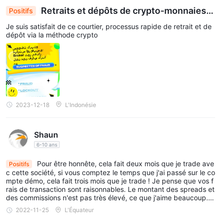
Retraits et dépôts de crypto-monnaies S
Positifs
wift : le courtier effectue des transactions rapide
Je suis satisfait de ce courtier, processus rapide de retrait et de
s
dépôt via la méthode crypto
2023-12-18
L'Indonésie
Shaun
6-10 ans
Pour être honnête, cela fait deux mois que je trade ave
Positifs
c cette société, si vous comptez le temps que j'ai passé sur le co
mpte démo, cela fait trois mois que je trade ! Je pense que vos f
rais de transaction sont raisonnables. Le montant des spreads et
des commissions n'est pas très élevé, ce que j'aime beaucoup. E
n ce qui concerne l'effet de levier, l'effet de levier maximum est
2022-11-25
L'Équateur
de 1:100, mais je pense que pour la plupart des gens, apprendre