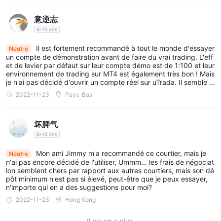
à contrôler le risque est plus important que de réaliser des profit
s rapides.
意逆志
6-10 ans
Il est fortement recommandé à tout le monde d'essayer
Neutre
un compte de démonstration avant de faire du vrai trading. L'eff
et de levier par défaut sur leur compte démo est de 1:100 et leur
environnement de trading sur MT4 est également très bon ! Mais
je n'ai pas décidé d'ouvrir un compte réel sur uTrada. Il semble y
avoir beaucoup d'autres commerçants performants parmi lesque
2022-11-23
Pays-Bas
ls choisir.
坏脾气
6-10 ans
Mon ami Jimmy m'a recommandé ce courtier, mais je
Neutre
n'ai pas encore décidé de l'utiliser, Ummm… les frais de négociat
ion semblent chers par rapport aux autres courtiers, mais son dé
pôt minimum n'est pas si élevé, peut-être que je peux essayer,
n'importe qui en a des suggestions pour moi?
2022-11-23
Hong Kong
Il n'y en a plus.