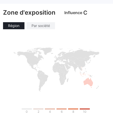
Etiquette principale MT4
Etiquette principale MT4
Zone d'exposition
C
Influence
Région
Par société
0
2
4
6
8
10