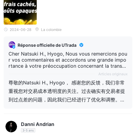
2024-06-28
La colombie
Réponse officielle de UTrada
Cher Natsuki H., Hyogo, Nous vous remercions pou
r vos commentaires et accordons une grande impo
rtance à votre préoccupation concernant la transp
arence des coûts de transaction. Par le passé, cert
Articles originaux
ains traders ont effectivement mentionné des probl
尊敬的Natsuki H., Hyogo， 感谢您的反馈，我们非常
èmes relatifs aux spreads, c'est pourquoi nous avo
ns procédé à des optimisations et ajustements. Act
重视您对交易成本透明度的关注。过去确实有交易者提
uellement, nos spreads se sont considérablement a
到过点差的问题，因此我们已经进行了优化和调整。目
méliorés et présentent une forte compétitivité dans
前，我们的点差已大幅改善，在行业中具有很强的竞争
le secteur. Nous vous invitons sincèrement à les dé
couvrir à nouveau, et nous sommes convaincus que
力。我们真诚邀请您再次体验，相信您会感受到更加有
vous constaterez des coûts de transaction plus ava
Danni Andrian
优势的交易成本。希望未来能为您带来更好的交易体
ntageux. Nous espérons pouvoir vous offrir une me
3-5 ans
illeure expérience de trading à l'avenir.
验。