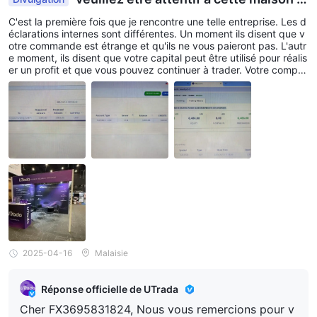
e courtage
C'est la première fois que je rencontre une telle entreprise. Les d
éclarations internes sont différentes. Un moment ils disent que v
otre commande est étrange et qu'ils ne vous paieront pas. L'autr
e moment, ils disent que votre capital peut être utilisé pour réalis
er un profit et que vous pouvez continuer à trader. Votre compte
MT4 est bloqué sans aucune preuve. Je ne vous recommande p
as de l'utiliser. Tout dépend de vous. Il n'y a aucun système ni rè
gles du tout.
2025-04-16
Malaisie
Réponse officielle de UTrada
Cher FX3695831824, Nous vous remercions pour v