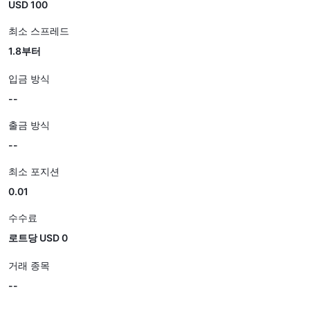
USD 100
최소 스프레드
1.8부터
입금 방식
--
출금 방식
--
최소 포지션
0.01
수수료
로트당 USD 0
거래 종목
--