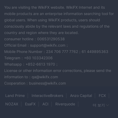
You are visiting the WikiFX website. WikiFX Internet and its
mobile products are an enterprise information searching tool for
global users. When using WikiFX products, users should
consciously abide by the relevant laws and regulations of the
country and region where they are located.
consumer hotline：006531290538
Official Email：support@wikifx.com；
Mobile Phone Number：234 706 777 7762；61 449895363
Telegram：+60 103342306
Whatsapp：+852-6613 1970；
License or other information error corrections, please send the
information to：qa@wikifx.com
Cooperation：business@wikifx.com
Land Prime
InteractiveBrokers
Anzo Capital
FCX
NOZAX
EsaFX
ACI
Riverquode
더 보기
ONYX TRADER
OEXN
RIYADEX FINANCIALS