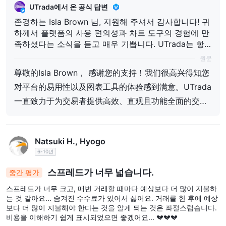
UTrada에서 온 공식 답변
존경하는 Isla Brown 님, 지원해 주셔서 감사합니다! 귀
하께서 플랫폼의 사용 편의성과 차트 도구의 경험에 만
족하셨다는 소식을 듣고 매우 기쁩니다. UTrada는 항
상 트레이더들에게 효율적이고 직관적이며 기능이 풍
원문
부한 거래 환경을 제공하기 위해 노력해 왔습니다. 귀하
尊敬的Isla Brown， 感谢您的支持！我们很高兴得知您
의 인정은 저희가 서비스를 지속적으로 최적화하고 개
对平台的易用性以及图表工具的体验感到满意。UTrada
선하는 원동력이 됩니다. UTrada에서 계속해서 원활한
거래 경험을 즐기시길 기대하겠습니다!
一直致力于为交易者提供高效、直观且功能全面的交易
环境。您的认可是我们不断优化和提升服务的动力。期
待您在UTrada继续享受顺畅的交易体验！
Natsuki H., Hyogo
6-10년
스프레드가 너무 넓습니다.
중간 평가
스프레드가 너무 크고, 매번 거래할 때마다 예상보다 더 많이 지불하
는 것 같아요... 숨겨진 수수료가 있어서 싫어요. 거래를 한 후에 예상
보다 더 많이 지불해야 한다는 것을 알게 되는 것은 좌절스럽습니다.
비용을 이해하기 쉽게 표시되었으면 좋겠어요... 💔💔💔