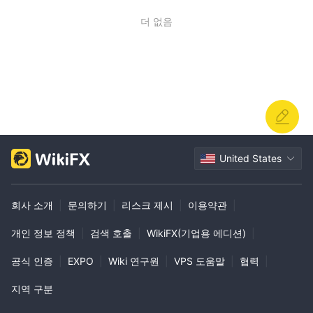
더 없음
United States
회사 소개
|
문의하기
|
리스크 제시
|
이용약관
|
개인 정보 정책
|
검색 호출
|
WikiFX(기업용 에디션)
|
공식 인증
|
EXPO
|
Wiki 연구원
|
VPS 도움말
|
협력
|
지역 구분