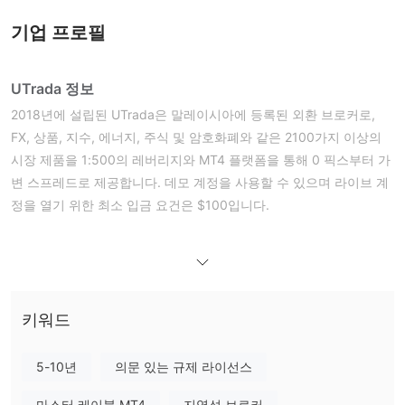
기업 프로필
UTrada 정보
2018년에 설립된 UTrada은 말레이시아에 등록된 외환 브로커로,
FX, 상품, 지수, 에너지, 주식 및 암호화폐와 같은 2100가지 이상의
시장 제품을 1:500의 레버리지와 MT4 플랫폼을 통해 0 픽스부터 가
변 스프레드로 제공합니다. 데모 계정을 사용할 수 있으며 라이브 계
정을 열기 위한 최소 입금 요건은 $100입니다.
규제 상태
UTrada은 현재 Labuan 금융 서비스 규제청 (LFSA)의 감독 하에 직
통 처리 (STP) (No.MB/19/0042)을 보유하고 있습니다.
키워드
장단점
거래 가능 자산
5-10년
의문 있는 규제 라이선스
계정 유형
마스터 레이블 MT4
지역성 브로커