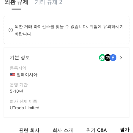
외환 규제
기타 규제 2
9
8
7
9
8
외환 거래 라이선스를 찾을 수 없습니다. 위험에 유의하시기
9
바랍니다.
기본 정보
등록지역
말레이시아
운영 기간
5-10년
회사 전체 이름
UTrada Limited
회사 약칭
UTrada
평가
계보
관련 회사
회사 소개
위키 Q&A