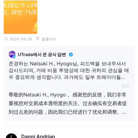
2024-06-28
콜롬비아
UTrada에서 온 공식 답변
존경하는 Natsuki H., Hyogo님, 피드백을 보내주셔서
감사드리며, 거래 비용 투명성에 대한 귀하의 관심을 매
우 중요하게 생각합니다. 과거에도 일부 트레이더들이
스프레드 문제를 제기한 바 있어, 저희는 이를 최적화하
원문
고 조정했습니다. 현재 저희의 스프레드는 크게 개선되
尊敬的Natsuki H., Hyogo， 感谢您的反馈，我们非常
어 업계에서 강한 경쟁력을 갖추고 있습니다. 귀하께서
重视您对交易成本透明度的关注。过去确实有交易者提
다시 한번 경험해 보시면 더욱 유리한 거래 비용을 느끼
실 수 있을 것이라 믿습니다. 앞으로 더 나은 거래 경험
到过点差的问题，因此我们已经进行了优化和调整。目
을 제공할 수 있기를 바랍니다.
前，我们的点差已大幅改善，在行业中具有很强的竞争
力。我们真诚邀请您再次体验，相信您会感受到更加有
Danni Andrian
优势的交易成本。希望未来能为您带来更好的交易体