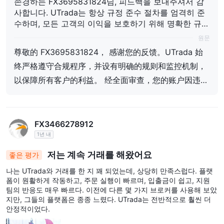
존경하는 FX3695831824님, 피드백을 보내주셔서 감
사합니다. UTrada는 항상 규정 준수 절차를 엄격히 준
수하며, 모든 고객의 이익을 보호하기 위해 명확한 규칙
과 모니터링 시스템을 마련해 두고 있습니다. 전면적인
원문
검토 결과, 귀하의 계정은 거래 정책 위반으로 인해 서
尊敬的 FX3695831824， 感谢您的反馈。UTrada 始
비스가 종료되었으며, 이는 《고객 계약》의 관련 조항
终严格遵守合规程序，并设有明确的规则和监控机制，
에 부합하는 조치입니다. UTrada는 항상 신뢰, 투명성,
그리고 탁월한 서비스를 위해 노력해 왔습니다. 이 문제
以保障所有客户的利益。 经全面审查，您的账户因违反
에 대해 더 논의하고 싶으시면 언제든지 저희와 직접 연
交易政策而被终止服务，此举符合《客户协议》的相关
락 주시기 바랍니다.
条款。 UTrada 一直致力于诚信、透明和卓越的服务。
如您希望进一步讨论此事，请随时与我们直接联系。
FX3466278912
1년 내
저는 계속 거래를 해왔어요
좋은 평가
나는 UTrada와 거래를 한 지 꽤 되었는데, 상당히 만족스럽다. 플랫
폼이 원활하게 작동하고, 주문 실행이 빠르며, 입출금이 쉽고, 지원
팀의 반응도 매우 빠르다. 이전에 다른 몇 가지 브로커를 사용해 보았
지만, 그들의 플랫폼은 종종 느렸다. UTrada는 전반적으로 훨씬 더
안정적이었다.