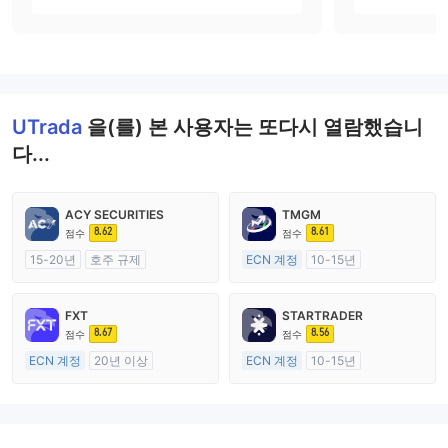
UTrada
을(를) 본 사용자는 또다시 열람했습니
다...
ACY SECURITIES
TMGM
8.62
8.61
점수
점수
15-20년
호주 규제
ECN 계정
10-15년
외환 거래 라이선스 (MM)
호주 규제
마스터 레이블 MT4
외환 거래 라이선스 (MM)
FXT
STARTRADER
마스터 레이블 MT4
8.67
8.56
점수
점수
ECN 계정
20년 이상
ECN 계정
10-15년
호주 규제
호주 규제
외환 거래 라이선스 (MM)
외환 거래 라이선스 (MM)
마스터 레이블 MT4
마스터 레이블 MT4