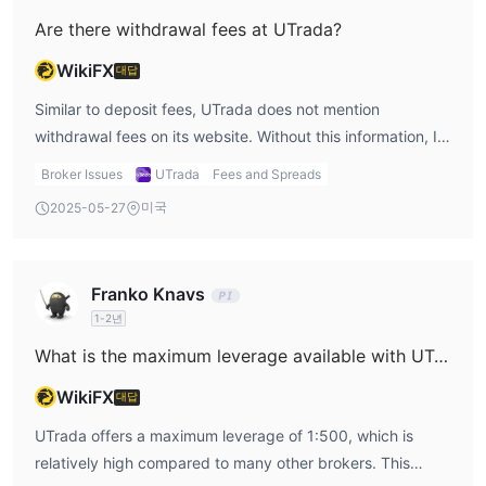
be a better fit, even with the higher spreads. As a trader, I
Are there withdrawal fees at UTrada?
always weigh the pros and cons of spreads versus
WikiFX
대답
commissions, and UTrada provides flexibility depending
on my trading preferences.
Similar to deposit fees, UTrada does not mention
withdrawal fees on its website. Without this information, I
cannot accurately assess the cost of withdrawing my
Broker Issues
UTrada
Fees and Spreads
funds. Withdrawal fees can add up and eat into my
미국
2025-05-27
profits, so it’s important for me to understand them before
I start trading. The lack of transparency about withdrawal
fees is concerning because it leaves me uncertain about
Franko Knavs
how much I would actually receive after a withdrawal. I
1-2년
prefer brokers that are upfront about their withdrawal
fees, so I can plan my financial management accordingly.
What is the maximum leverage available with UTrada?
WikiFX
대답
UTrada offers a maximum leverage of 1:500, which is
relatively high compared to many other brokers. This