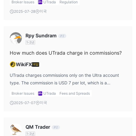
Broker Issues
UTrada
Regulation
compliance with local financial laws, it doesn't offer the
미국
2025-07-28
same level of investor protection that more globally
recognized regulators do. From my perspective, when a
broker is regulated by a less prominent authority, the
Rpy Sundram
protection of my funds is not guaranteed to the same
1-2년
standard. For example, in case of disputes or financial
trouble, traders might not have the same recourse or
How much does UTrada charge in commissions?
safety nets that they would have with brokers regulated
WikiFX
대답
by authorities like the FCA. As a trader, this gives me
pause, and I would proceed cautiously, ensuring I
UTrada charges commissions only on the Ultra account
understand all the risks involved before making any
type. The commission is USD 7 per lot, which is a
deposits.
reasonable rate considering the tight spreads of 0.0 pips
Broker Issues
UTrada
Fees and Spreads
offered on this account. However, for the Premium and
미국
2025-07-07
Standard accounts, there are no commissions, but the
spreads are wider. For traders who are looking for tight
spreads and are willing to pay a commission, the Ultra
QM Trader
account is ideal. However, for those who prefer not to pay
1-2년
commissions, the Premium and Standard accounts might