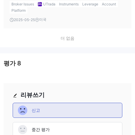
leverage allows me to control larger positions with a
Broker Issues
UTrada
Instruments
Leverage
Account
smaller amount of capital, but it also comes with increased
Platform
risk. As a responsible trader, I would use leverage carefully
미국
2025-05-25
and only when I have a solid understanding of market
conditions. High leverage can amplify both profits and
더 없음
losses, so I would approach it cautiously.
평가
8
리뷰쓰기
신고
중간 평가