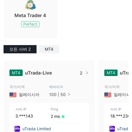
Meta Trader 4
Perfect
모든 서버 2
MT4
uTrada-Live
uTra
MT4
MT4
2
국가/지역
레버리지
국가/지역
말레이시아
100 | 50
말레이시
서버 IP
Ping
서버 IP
3.***.143
18.***.236
2 ms
uTrada Limited
uTrada 