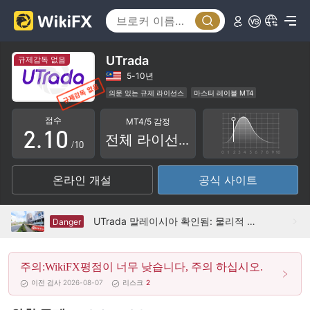
UTrada
규제감독 없음
0
5-10년
의문 있는 규제 라이선스
마스터 레이블 MT4
1
0
지역성 브로커
잠재적 위험성이 높음
점수
MT4/5 감정
2
.
1
0
전체 라이선스
/10
3
2
1
온라인 개설
공식 사이트
4
3
2
5
4
3
UTrada 말레이시아 확인됨: 물리적 존재 없음
Danger
6
5
4
주의:WikiFX평점이 너무 낮습니다, 주의 하십시오.
7
6
5
이전 검사 2026-08-07
리스크
2
8
7
6