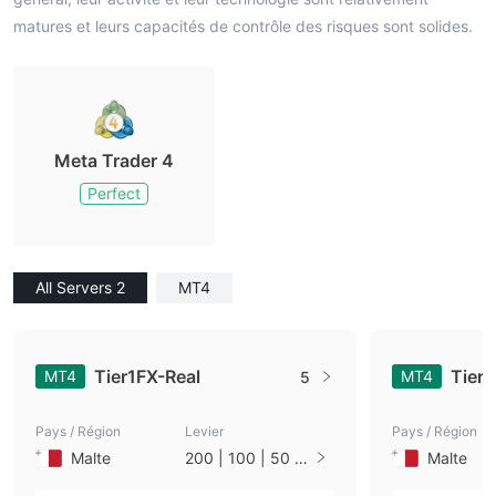
matures et leurs capacités de contrôle des risques sont solides.
Meta Trader 4
Perfect
All Servers 2
MT4
Tier1FX-Real
Tier
MT4
MT4
5
Pays / Région
Levier
Pays / Région
Malte
200 | 100 | 50 |
Malte
33 | 25 | 10 | 1