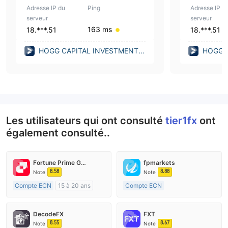
Adresse IP du
Ping
Adresse IP d
serveur
serveur
163 ms
18.***.51
18.***.51
HOGG CAPITAL INVESTMENTS
HOGG 
LIMITED (Malta)
LIMITED
Les utilisateurs qui ont consulté
tier1fx
ont
également consulté..
Fortune Prime Global
fpmarkets
8.58
8.88
Note
Note
Compte ECN
15 à 20 ans
Compte ECN
Réglementation de Australie
Plus de 20 ans
Market Making (MM)
Réglementation de Australie
DecodeFX
FXT
Etiquette principale MT4
Market Making (MM)
8.55
8.67
Note
Note