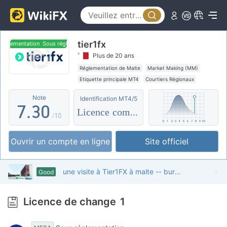
2
3
tier1fx
4
0
lementation
Sous réglementation
Plus de 20 ans
5
1
Réglementation de Malte
Market Making (MM)
Etiquette principale MT4
Courtiers Régionaux
6
2
Note
Identification MT4/5
7
.
3
0
Licence complète
/10
8
4
1
Ouvrir un compte en ligne
Site officiel
9
5
2
6
3
une visite à Tier1FX à malte -- bureau trouvé
Good
7
4
Licence de change
1
8
5