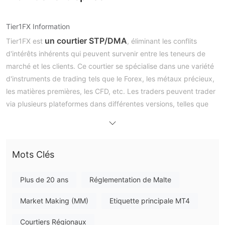
Tier1FX Information
un courtier STP/DMA
Tier1FX est
, éliminant les conflits
d'intérêts inhérents qui peuvent survenir entre les teneurs de
marché et les clients. Ce courtier se spécialise dans une variété
d'instruments de trading tels que le Forex, les métaux précieux,
les matières premières, les CFD, etc. Les traders peuvent trader
via plusieurs plateformes dans différentes versions, telles que
T1FX MT4, JForex, FORTEX 6 et FIX API.
Avantages et inconvénients
Tier1FX est-il légitime ?
réglemente
L'Autorité des services financiers de Malte (MFSA)
Mots Clés
Tier1FX avec le numéro de licence C 18954 et le type de
licence Market Making (MM), ce qui le rend plus sûr que celui
Plus de 20 ans
Réglementation de Malte
qui n'est pas réglementé. En raison des restrictions
Market Making (MM)
Etiquette principale MT4
réglementaires, les demandes des résidents des États-Unis, de
l'Iran, de la Corée du Nord et du Japon ne peuvent pas être
Courtiers Régionaux