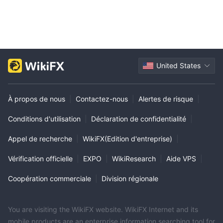
United States
À propos de nous
|
Contactez-nous
|
Alertes de risque
|
Conditions d'utilisation
|
Déclaration de confidentialité
|
Appel de recherche
|
WikiFX(Edition d'entreprise)
|
Vérification officielle
|
EXPO
|
WikiResearch
|
Aide VPS
|
Coopération commerciale
|
Division régionale
You are visiting the WikiFX website. WikiFX Internet and its
mobile products are an enterprise information searching tool for