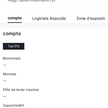
Hogg Capital Investments Ltd
Abréviation
tier1fx
compte
Logiciels Associés
Zone d'expositio
Personnel
--
compte
Tier1FX
Benchmark
--
Monnaie
--
Effet de levier maximal
--
SupportedEA