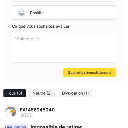
Positifs
Ce que vous souhaitez évaluer
Veuillez saisir...
Soumettez immédiatement
Tous
(3)
Neutre
(2)
Divulgation
(1)
FX1456945040
3-5 ans
Impossible de retirer
Divulgation