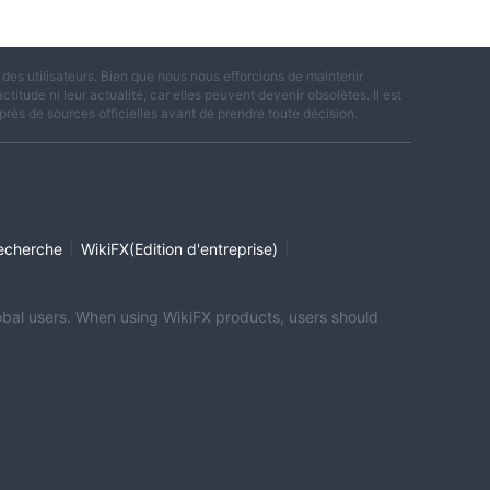
es utilisateurs. Bien que nous nous efforcions de maintenir
titude ni leur actualité, car elles peuvent devenir obsolètes. Il est
rès de sources officielles avant de prendre toute décision.
|
|
echerche
WikiFX(Edition d'entreprise)
global users. When using WikiFX products, users should