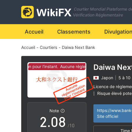
1
Courtier Mondial Plateforme d
2
Vérification Réglementaire
3
Accueil
Classements
Divulgatio
Accueil
-
Courtiers
-
Daiwa Next Bank
4
5
Daiwa Nex
églementation pour l'instant.
Aucune réglementation pour l'instant.
Japon
|
5 à 10
0
6
Licence de régleme
Risque élevé poten
|
1
7
https://www.bank-
Note
2
.
0
8
Site officiel
/10
Time 