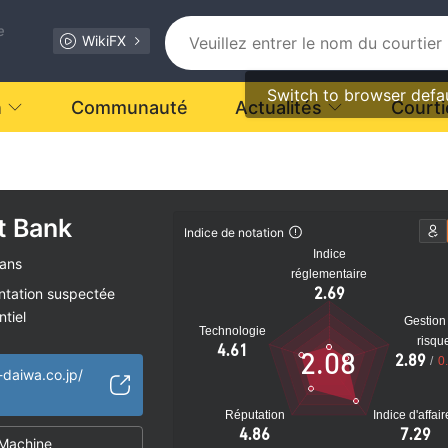
e
WikiFX
Switch to browser defa
n
Communauté
Actualités
Courti
t Bank
Indice de notation
Indice
 ans
réglementaire
2.69
ntation suspectée
tiel
Gestion
Technologie
risqu
4.61
2.08
2.89
/
0
daiwa.co.jp/
Réputation
Indice d'affai
4.86
7.29
Machine