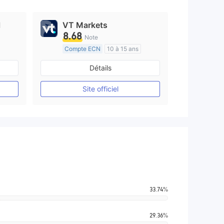
l
VT Markets
8.68
Note
Compte ECN
10 à 15 ans
e
Réglementation de Australie
Détails
Market Making (MM)
Etiquette principale MT4
Site officiel
33.74%
29.36%