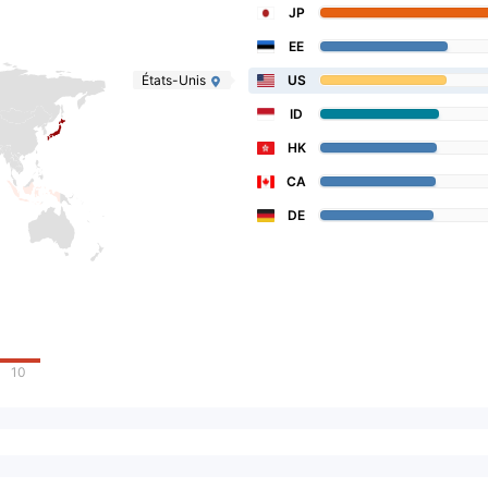
JP
EE
États-Unis
US
ID
HK
CA
DE
10