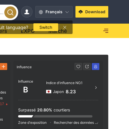
Français
Download
ult language?
Switch
ers
EXPO
Marché
Influence
Contact
Influence
0120
Indice d'influence NO.1
B
https
8.23
Japon
 des
es
.17
Surpassé
20.80%
courtiers
res
Zone d'exposition
Rechercher des données
Publicité
Ind