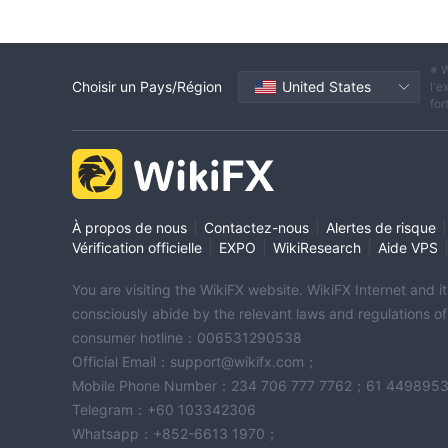
※ W
Choisir un Pays/Région
United States
l'e
for
|
|
|
À propos de nous
Contactez-nous
Alertes de risque
|
|
|
Vérification officielle
EXPO
WikiResearch
Aide VPS
You are visiting the WikiFX website. WikiFX Internet and 
consciously abide by the relevant laws and regulations o
consumer hotline：006531290538
Official Email：support@wikifx.com；
Mobile Phone Number：234 706 777 7762；61 449895
Telegram：+60 103342306
Whatsapp：+852-6613 1970；