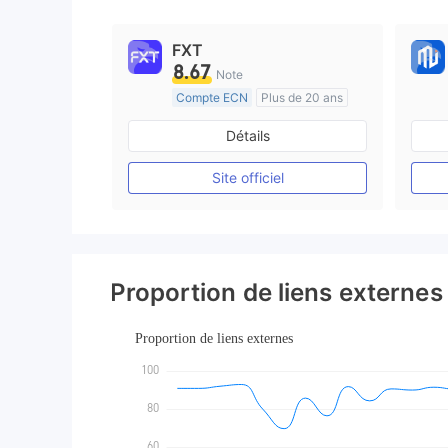
9
FXT
8.67
Note
Compte ECN
Plus de 20 ans
Réglementation de Australie
Détails
Market Making (MM)
Etiquette principale MT4
Site officiel
Proportion de liens externes