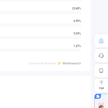
23.60%
6.99%
5.03%
1.27%
Sources de données
WikiResearch
TOP