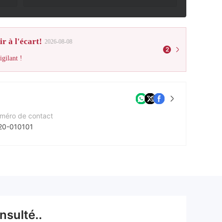
r à l'écart!
2026-08-08
2
gilant !
méro de contact
20-010101
e Web de l'entreprise
tps://www.bank-daiwa.co.jp/
cebook
tps://ja-jp.facebook.com/daiwanextbank.jp/
nsulté..