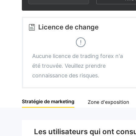
3
1
9
4
2
Licence de change
5
3
6
4
Aucune licence de trading forex n'a
été trouvée. Veuillez prendre
7
5
connaissance des risques.
8
6
Stratégie de marketing
Zone d'exposition
9
7
8
Les utilisateurs qui ont cons