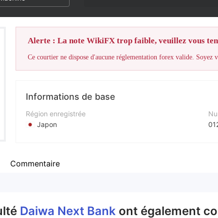
Alerte : La note WikiFX trop faible, veuillez vous teni
Ce courtier ne dispose d'aucune réglementation forex valide. Soyez vi
Informations de base
Région enregistrée
Nu
Japon
01
Période d'exploitation
Sit
5 à 10 ans
ht
Commentaire
Société
Fa
Daiwa Next Bank, Ltd.
ht
ulté
Daiwa Next Bank
ont également co