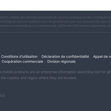
ikiFX compile des données provenant de sources publiques et des contributions d
xactitude de ces informations, nous ne garantissons pas leur exhaustivité, leur exac
tement recommandé aux investisseurs de vérifier les informations importantes aup
|
|
Conditions d'utilisation
Déclaration de confidentialité
Appel de r
|
|
Coopération commerciale
Division régionale
its mobile products are an enterprise information searching tool for 
f the country and region where they are located.
363