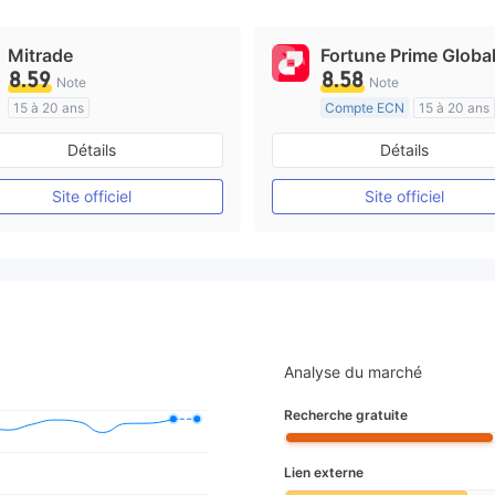
Mitrade
Fortune Prime Globa
8.59
8.58
Note
Note
15 à 20 ans
Compte ECN
15 à 20 ans
Réglementation de Australie
Réglementation de Australi
Détails
Détails
Market Making (MM)
Market Making (MM)
Auto-recherche
Etiquette principale MT4
Site officiel
Site officiel
Analyse du marché
Recherche gratuite
Lien externe