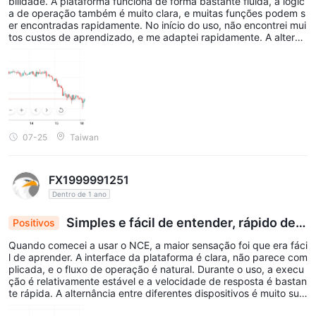
bilidade. A plataforma funciona de forma bastante fluida, a lógic
incentiva o compartilhamento de conhecimento e o crescimento
a de operação também é muito clara, e muitas funções podem s
mútuo entre os participantes.
er encontradas rapidamente. No início do uso, não encontrei mui
tos custos de aprendizado, e me adaptei rapidamente. A alternâ
ncia entre diferentes dispositivos é conveniente, e os custos est
Depósitos e Saques
ão dentro de uma faixa razoável. No geral, a experiência é bast
A NCE suporta dois principais métodos de
ante descomplicada.
pagamento: UnionPay e pagamentos em stablecoins
(USDT/USDC).
Esses métodos permitem que os traders financiem suas contas
07-25
Taiwan
com flexibilidade e retirem fundos de forma eficiente. A
depósito mínimo de $10
não são
plataforma exige um
, e
cobradas taxas para depósitos ou saques
.
FX1999991251
instantaneamente
Os depósitos são processados
.
Dentro de 1 ano
Os saques via UnionPay são normalmente concluídos dentro de
Simples e fácil de entender, rápido de a
Positivos
15 minutos
, enquanto as retiradas Stablecoin geralmente são
prender.
10 minutos
Quando comecei a usar o NCE, a maior sensação foi que era fáci
concluídas dentro de
.
l de aprender. A interface da plataforma é clara, não parece com
plicada, e o fluxo de operação é natural. Durante o uso, a execu
Atendimento ao Cliente
ção é relativamente estável e a velocidade de resposta é bastan
te rápida. A alternância entre diferentes dispositivos é muito sua
NCE fornece suporte ao cliente através de múltiplos
ve. As taxas não são muito pesadas. No geral, é uma plataforma
canais
, incluindo e-mail, Live Chat, plataformas de mídia social