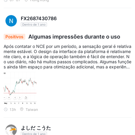
eficiência para gestores de ativos e fundos de hedge, e permite
a cobertura automática de câmbio e moeda para corretores e
empresas. Com preços competitivos para parceiros
FX2687430786
institucionais, esta API versátil atende a diversas necessidades
Dentro de 1 ano
de negociação, desde estratégias personalizadas até
Algumas impressões durante o uso
Positivos
operações em grande escala.
Após contatar o NCE por um período, a sensação geral é relativa
mente estável. O design da interface da plataforma é relativame
Ferramentas de Negociação
nte claro, e a lógica de operação também é fácil de entender. N
No NCE, os traders beneficiam de acesso a um abrangente
o uso diário, não há muitos passos complicados. Algumas funçõe
s ainda têm espaço para otimização adicional, mas a experiênci
Calendário Econômico
que destaca eventos e indicadores
a de uso atual atende basicamente às expectativas, e o desemp
econômicos cruciais que afetam os mercados financeiros
enho geral é relativamente estável.
globais. Esta ferramenta permite que os traders se mantenham
informados sobre anúncios importantes, como decisões de
bancos centrais, lançamentos de dados econômicos (como
relatórios de PIB e números de emprego) e eventos geopolíticos
13h
Taiwan
que podem influenciar o sentimento do mercado e os preços
dos ativos.
よしだ こうた
Social Trading
Dentro de 1 ano