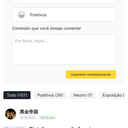
patrimônio da conta
, o que ajuda a reduzir o risco de
liquidação forçada causada por Margem insuficiente.
Positivos
1:5000
A Alavancagem padrão em NCE é
, que se aplica a
Forex e negociação de metais preciosos
.
Conteúdo que você deseja comentar
Se este nível exceder sua tolerância ao risco, você pode
Por favor, insira...
1:1000, 1:500, 1:200 ou
solicitar ajustes Alavancagem para
1:100
.
Alavancagem para outros instrumentos:
Petróleo bruto:
fixado em
1:200
Criptomoedas e Índices:
fixado em
1:100
Submeter imediatamente
Spreads e Comissões
NCE oferece condições de negociação em seus diferentes tipos
Tudo
(107)
Positivos
(36)
Neutro
(1)
Exposição
(7
de conta, com estruturas flexíveis de spread e comissão:
NCE define um
Com base em um princípio de consistência,
"ponto" como o último dígito decimal de um preço
黑金帝国
cotado
6-10 anos
Verificado
, independentemente de quantos dígitos decimais o
instrumento tenha.