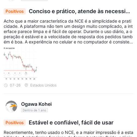
Social Trading
Em NCE,
serve como uma plataforma dinâmica
Conciso e prático, atende às necessida
Positivos
que preenche a lacuna entre investidores experientes
des diárias
Acho que a maior característica da NCE é a simplicidade e prati
(gerentes) e traders menos experientes, promovendo um
cidade. A plataforma não tem um design muito complicado, a int
ambiente colaborativo para aprendizado e lucro. Este recurso
erface parece limpa e é fácil de operar. Durante o uso diário, a o
peração é estável e a velocidade de resposta dos pedidos tamb
inovador permite que traders iniciantes sigam e emulem as
ém é boa. A experiência no celular e no computador é consistent
estratégias de investidores bem-sucedidos, obtendo insights
e. As taxas são aceitáveis. No geral, é uma plataforma relativam
ente fácil e agradável de usar.
sobre suas decisões e técnicas de negociação. Os usuários
podem observar atividades de negociação em tempo real,
acessar métricas de desempenho e interagir diretamente com
os gerentes para entender as tendências do mercado e refinar
suas próprias estratégias.
07-26
Estados Unidos
Além do aprendizado individual, o social trading da NCE
aprimora o engajamento da comunidade ao criar uma rede de
Ogawa Kohei
apoio onde traders podem compartilhar insights, discutir
Dentro de 1 ano
desenvolvimentos do mercado e colaborar em ideias de
Estável e confiável, fácil de usar
Positivos
investimento. Essa abordagem interativa não apenas
democratiza o acesso à expertise em trading, mas também
Recentemente, tenho usado o NCE, e a maior impressão é a esta