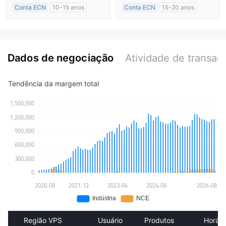
Conta ECN
10-15 anos
Conta ECN
15-20 anos
Austrália Regulamento
Austrália Regulamento
Market Marketing (MM)
Market Marketing (MM)
Etiqueta principal MT4
Etiqueta principal MT4
Dados de negociação
Atividade de transaç
Tendência da margem total
Região VPS
Usuário
Produtos
Horári