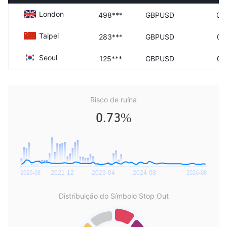
London
498***
GBPUSD
07
Taipei
283***
GBPUSD
07
Seoul
125***
GBPUSD
07
Risco de ruína
0.73%
Distribuição do Símbolo Stop Out