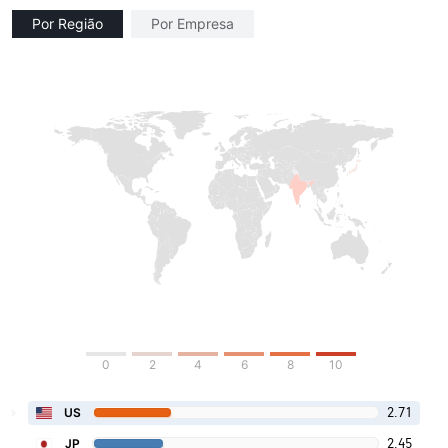
Por Região
Por Empresa
0
2
4
6
8
10
2.71
US
2.45
JP