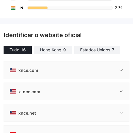
2.34
IN
Identificar o website oficial
Tudo
16
Hong Kong
9
Estados Unidos
7
xnce.com
x-nce.com
xnce.net