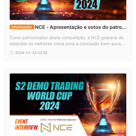
em recursos energéticos vitais.
Índices
oferecem uma janela para o desempenho econômico
global através de Índices de ações, permitindo que os traders
captem o pulso das principais economias e diversifiquem suas
NCE - Apresentação e votos do patroci
Informação
carteiras de acordo.
nador do concurso
Como patrocinador desta competição, a NCE gostaria de
Ações
Investir no
O mercado permite a participação em
estender os melhores votos para a conclusão bem-sucedi
empresas globais líderes, facilitando o crescimento da carteira
da do evento, e também espera que todos adquiram insig
2024-01-24 02:55
por meio de investimentos em ações.
hts valiosos no campo de investimentos por meio deste ev
Criptomoedas
Além disso, NCE suporta negociação em
,
ento.
desbloqueando oportunidades no volátil, porém promissor,
mercado de ativos digitais, onde tecnologias inovadoras e
tendências de mercado impulsionam o interesse dos
investidores e os retornos potenciais.
Tipos de Conta
Conta Demo
NCE fornece uma conta demo que permite experimentar os
mercados financeiros sem o risco de perder dinheiro.
Conta Real