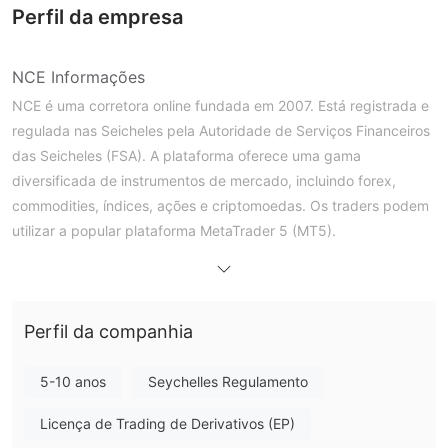
Perfil da empresa
NCE Informações
NCE é uma corretora online fundada em 2007. Está registrada e
regulada nas Seicheles pela Autoridade de Serviços Financeiros
das Seicheles (FSA). A plataforma oferece uma gama
diversificada de instrumentos de mercado, incluindo forex,
commodities, índices, ações e criptomoedas. Os traders podem
utilizar a popular plataforma MetaTrader 5 (MT5).
Os principais recursos para traders incluem uma conta demo,
alta alavancagem de até 1:5000 e spreads competitivos, com o
EUR/USD flutuando a partir de 0 pips. O depósito mínimo
Perfil da companhia
necessário para começar a negociar é de $10. O suporte ao
cliente é acessível via e-mail, chat ao vivo e formulário de
contato.
5-10 anos
Seychelles Regulamento
Prós e Contras
O NCE é Legítimo?
Licença de Trading de Derivativos (EP)