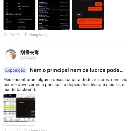
MetaTrader 5 (MT5)
NCE oferece aos traders a popular
egaram que abusei da proteção de patrimônio líquido negativo,
mas fechei minhas posições proativamente e não houve liquidaç
plataforma de negociação
que está disponível em
ão maliciosa ou abuso da proteção de patrimônio líquido negativ
computadores desktop, web e dispositivos móveis. O MT5 é
o. Por favor, devolva meu capital e lucros, pelo que ficarei extre
mamente grato.
uma plataforma de negociação popular e amplamente
reconhecida, conhecida por sua interface amigável e recursos
04-13
Hong Kong
robustos. Ele fornece aos traders acesso a uma variedade de
instrumentos financeiros, incluindo Forex, Índices, Commodities
刮骨去毒
e mais. O MT5 oferece capacidades avançadas de gráficos,
3-5 anos
ferramentas de análise técnica, indicadores personalizáveis e a
capacidade de automatizar estratégias de negociação usando
Nem o principal nem os lucros podem
Exposição
Expert Advisors (EAs). Os traders também podem executar
ser retirados.
Eles encontraram alguma desculpa para deduzir lucros, nem seq
negociações, gerenciar ordens e monitorar as condições do
uer me devolveram o principal, e depois desativaram meu siste
ma de back-end.
mercado em tempo real usando o MT5.
API FIX
A API FIX da NCE oferece soluções de negociação
personalizadas em todo o espectro do mercado. Ela fornece
opções personalizadas para traders individuais, aumenta a
07-07
Hong Kong