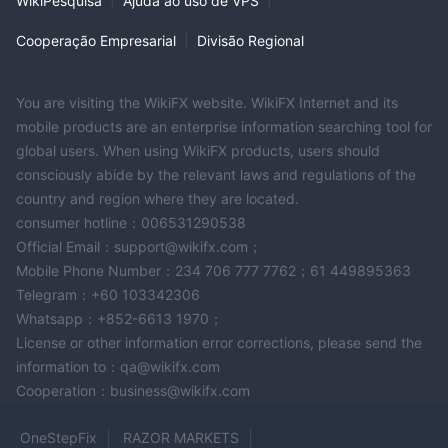
WikiPesquisa
|
Ajuda ao uso de VPS
|
Existem áreas restritas para os serviços do NCE?
Sim, a NCE SC Limited não oferece serviços a residentes de
Cooperação Empresarial
|
Divisão Regional
certas jurisdições, incluindo Irã, Coreia do Norte, Síria, Sudão,
Gâmbia, Bangladesh, Bolívia, Equador, Quirguistão, Estados
You are visiting the WikiFX website. WikiFX Internet and its
Unidos, Japão e Hong Kong.
mobile products are an enterprise information searching tool for
global users. When using WikiFX products, users should
Aviso de Risco
consciously abide by the relevant laws and regulations of the
O trading online envolve risco significativo, e você pode perder
country and region where they are located.
todo o seu capital investido. Não é adequado para todos os
consumer hotline：006531290538
traders ou investidores. Por favor, certifique-se de que
Official Email：support@wikifx.com；
compreende os riscos envolvidos e note que as informações
Mobile Phone Number：234 706 777 7762；61 449895363
fornecidas nesta análise podem estar sujeitas a alterações
Telegram：+60 103342306
devido à atualização constante dos serviços e políticas da
Whatsapp：+852-6613 1970；
empresa.
License or other information error corrections, please send the
information to：qa@wikifx.com
Cooperation：business@wikifx.com
OneStepFix
RAZOR MARKETS