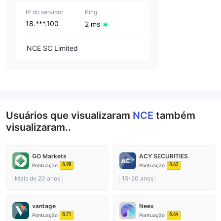
IP do servidor
Ping
18.***.100
2 ms
NCE SC Limited
Usuários que visualizaram
NCE
também
visualizaram..
GO Markets
ACY SECURITIES
8.98
8.62
Pontuação
Pontuação
Mais de 20 anos
15-20 anos
Austrália Regulamento
Austrália Regulamento
Market Marketing (MM)
Market Marketing (MM)
vantage
Neex
cTrader
Etiqueta principal MT4
8.71
8.64
Pontuação
Pontuação