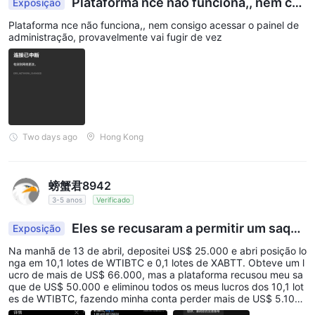
Plataforma nce não funciona,, nem co
Exposição
Em termos de competitividade Spread:
nsigo acessar o painel de administração, provave
Plataforma nce não funciona,, nem consigo acessar o painel de
O
Conta Royal
oferece spreads mais baixos do que o
Conta
lmente vai fugir
administração, provavelmente vai fugir de vez
Plus
O
Conta Plus
oferece spreads mais baixos do que o
Conta
Básica
O
Conta Raw
fornece o
menores spreads em geral
Conta Raw
Forex e metais
No entanto, para o
, negociação
preciosos
$3,5 por lote por
incorre em uma comissão de
Two days ago
Hong Kong
lado
Como resultado, o custo total de negociação da Conta
entre a Conta Plus e a Conta
Raw normalmente cai
Básica
, dependendo do Volume de negociação e da
螃蟹君8942
3-5 anos
Verificado
estratégia.
Se você gostaria de revisar rapidamente os spreads e as taxas
Eles se recusaram a permitir um saque
Exposição
de swap para todos os tipos de conta e instrumentos, pode
de US$ 50.000 e alteraram registros de transaçõ
Na manhã de 13 de abril, depositei US$ 25.000 e abri posição lo
verificar o arquivo oficial aqui:
es e Saldos da conta.
nga em 10,1 lotes de WTIBTC e 0,1 lotes de XABTT. Obteve um l
https://xnce.com/uploads/swap.xlsx
ucro de mais de US$ 66.000, mas a plataforma recusou meu sa
que de US$ 50.000 e eliminou todos os meus lucros dos 10,1 lot
es de WTIBTC, fazendo minha conta perder mais de US$ 5.100.
Plataforma de Negociação
Quando entrei em contato com o atendimento ao cliente, eles al