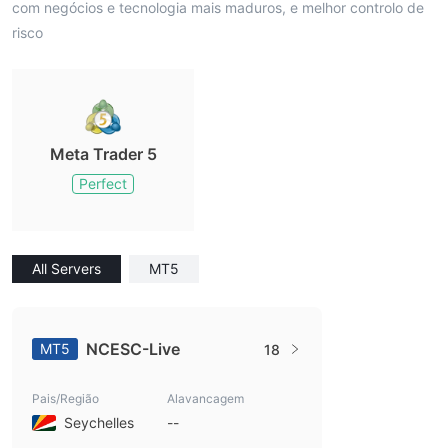
com negócios e tecnologia mais maduros, e melhor controlo de
risco
Meta Trader 5
Perfect
All Servers
MT5
NCESC-Live
MT5
18
Pais/Região
Alavancagem
Seychelles
--