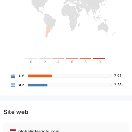
0
2
4
6
8
10
2.91
UY
2.38
AR
Site web
globalintergold.com