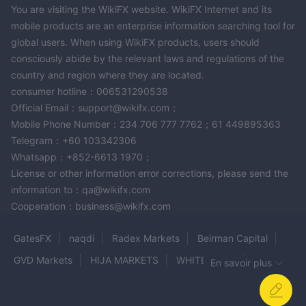
valide.
You are visiting the WikiFX website. WikiFX Internet and its
Q : Quelle plateforme de trading est disponible chez GLOBAL
mobile products are an enterprise information searching tool for
INTER GOLD ?
global users. When using WikiFX products, users should
R : GLOBAL INTER GOLD utilise la plateforme GIF-OS pour
consciously abide by the relevant laws and regulations of the
toutes les activités de trading.
country and region where they are located.
Q : Quelles options de support client GLOBAL INTER GOLD
consumer hotline：006531290538
propose-t-il ?
Official Email：support@wikifx.com；
R : Le support client peut être contacté par téléphone au +44
Mobile Phone Number：234 706 777 7762；61 449895363
Telegram：+60 103342306
20 3289 3538 ou par email à info@globalintergold.com.
Whatsapp：+852-6613 1970；
Avertissement sur les risques
License or other information error corrections, please send the
Veuillez vous assurer de bien comprendre les risques encourus
information to：qa@wikifx.com
Cooperation：business@wikifx.com
et notez que les informations fournies dans cette revue peuvent
être modifiées en raison de la mise à jour constante des
GatesFX
naqdi
Radex Markets
Beirman Capital
services et des politiques de l'entreprise. De plus, la date à
laquelle cette revue a été générée peut également être un
GVD Markets
HIJA MARKETS
WHITEFOREX
En savoir plus
facteur important à prendre en compte, car les informations
Bullwaves
onequity
Foti Markets
AAAFx
peuvent avoir changé depuis lors. Par conséquent, il est
UPFOREX
Corsa Capital
MonFX
SIFX