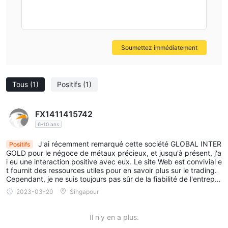
investissements. La plateforme ne s'arrête pas là ; elle garantit
également la fiabilité de chaque transaction, offrant aux
utilisateurs la tranquillité d'esprit quant à l'authenticité et à la
sécurité de leurs transactions. De plus, GIF-OS ne se limite pas
Soumettez immédiatement
aux transactions ; elle invite les utilisateurs à s'impliquer
davantage dans le marché de l'or en participant à divers
projets. Elle offre également un accès à des fonctionnalités
Tous
(1)
Positifs
(1)
avancées de la plateforme, enrichissant l'expérience utilisateur
et offrant bien plus qu'un simple marché de l'or.
FX1411415742
6-10 ans
Support client
J'ai récemment remarqué cette société GLOBAL INTER
44 20 3289 3538,
Positifs
L'entreprise peut être contactée au +
GOLD pour le négoce de métaux précieux, et jusqu'à présent, j'a
info@globalintergold.com
pour toute demande ou
i eu une interaction positive avec eux. Le site Web est convivial e
t fournit des ressources utiles pour en savoir plus sur le trading.
assistance.
Cependant, je ne suis toujours pas sûr de la fiabilité de l'entrepri
se car les critiques en ligne sont mitigées.
Conclusion
2023-03-20
Singapour
En conclusion, GLOBAL INTER GOLD offre aux traders des
Il n'y en a plus.
opportunités de trading flexibles et accessibles. Cependant, les