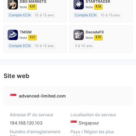
DBG MARKETS
STARTRADER
8.81
8.56
Note
Note
Compte ECN
10 à 15 ans
Compte ECN
10 à 15 ans
Réglementation de Australie
Réglementation de Australie
Market Making (MM)
Market Making (MM)
TMGM
DecodeFX
Etiquette principale MT4
Etiquette principale MT4
8.61
8.55
Note
Note
Compte ECN
10 à 15 ans
5 à 10 ans
Réglementation de Australie
Réglementation de Australie
Market Making (MM)
Market Making (MM)
Etiquette principale MT4
Etiquette principale MT4
Site web
advanced-limited.com
Adresse IP du serveur
Localisation du serveur
184.168.120.103
Singapour
Numéro d'enregistrement
Pays / Région les plus