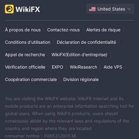
United States
À propos de nous
|
Contactez-nous
|
Alertes de risque
|
Conditions d'utilisation
|
Déclaration de confidentialité
|
Appel de recherche
|
WikiFX(Edition d'entreprise)
|
Vérification officielle
|
EXPO
|
WikiResearch
|
Aide VPS
|
Coopération commerciale
|
Division régionale
You are visiting the WikiFX website. WikiFX Internet and its
mobile products are an enterprise information searching tool for
global users. When using WikiFX products, users should
consciously abide by the relevant laws and regulations of the
country and region where they are located.
consumer hotline：006531290538