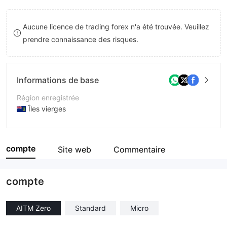
8
Aucune licence de trading forex n'a été trouvée. Veuillez
9
prendre connaissance des risques.
Informations de base
Région enregistrée
Îles vierges
Période d'exploitation
2 à 5 ans
compte
Site web
Commentaire
Société
Advanced CFD International Limited
compte
AITM Zero
Standard
Micro