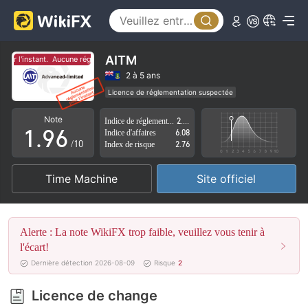
4
1
5
2
6
3
AITM
ur l'instant.
Aucune réglementation pour l'instant.
7
4
2 à 5 ans
Licence de réglementation suspectée
0
8
5
Région d'affaires suspectée
Risque élevé potentiel
Note
Indice de réglementation
2.50
1
.
9
6
Indice d'affaires
6.08
/10
Index de risque
2.76
2
7
Time Machine
Site officiel
3
8
4
9
Alerte : La note WikiFX trop faible, veuillez vous tenir à
5
l'écart!
Dernière détection 2026-08-09
Risque
2
6
Licence de change
7