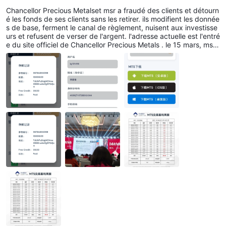
audé des clients, détourné les fonds de ses clien
Chancellor Precious Metalset msr a fraudé des clients et détourn
ts et n'a pas réussi à se retirer.
é les fonds de ses clients sans les retirer. ils modifient les donnée
s de base, ferment le canal de règlement, nuisent aux investisse
urs et refusent de verser de l'argent. l'adresse actuelle est l'entré
e du site officiel de Chancellor Precious Metals . le 15 mars, msr
a changé l'adresse de dépôt. je suis allé chez msr pour trouver u
ne théorie. msr n'a cessé de tergiverser, affirmant que leurs dirig
eants avaient été arrêtés. alors pouvez-vous détourner les fonds
des clients ? le 18 septembre, msr a fermé le réseau et s'est enfu
i en disant toujours qu'il négocierait son retrait. c'est une platefor
me frauduleuse, tout le monde, gardez les yeux ouverts. n'autori
sant pas les retraits, ils sont extrêmement éhontés.