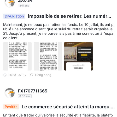
忘6734
3-5 ans
Impossible de se retirer. Les numéros
Divulgation
du service client sont tous vides.
Maintenant, je ne peux pas retirer les fonds. Le 10 juillet, ils ont p
ublié une annonce disant que le suivi du retrait serait organisé le
21. Jusqu'à présent, je ne parvenais pas à me connecter à l'espa
ce client.
2023-07-17
Hong Kong
FX1707711665
6-10 ans
Le commerce sécurisé atteint la marque
Positifs
: Plateforme soutenue par CGSE pour les métaux
En tant que trader qui valorise la sécurité et la fiabilité, la platefo