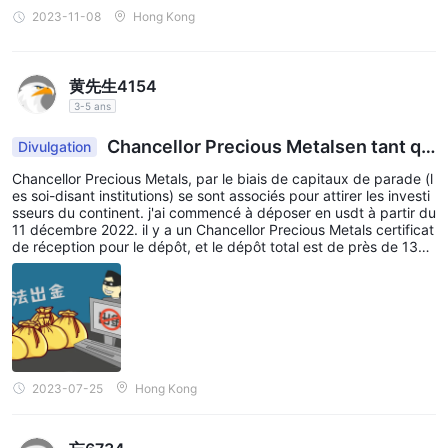
2023-11-08
Hong Kong
黄先生4154
3-5 ans
Chancellor Precious Metalsen tant qu
Divulgation
e commerçant devrait rembourser dès que possi
Chancellor Precious Metals, par le biais de capitaux de parade (l
ble
es soi-disant institutions) se sont associés pour attirer les investi
sseurs du continent. j'ai commencé à déposer en usdt à partir du
11 décembre 2022. il y a un Chancellor Precious Metals certificat
de réception pour le dépôt, et le dépôt total est de près de 130
000 usdt. en mars 2023, Chancellor Precious Metals arrêté de n
égocier et n'a pas retourné mes fonds d'investissement, et le ser
vice client n'a pas expliqué en détail. Chancellor Precious Metals
, retourner les fonds d'investissement dès que possible.
2023-07-25
Hong Kong