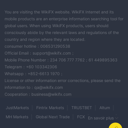
You are visiting the WikiFX website. WikiFX Internet and its
mobile products are an enterprise information searching tool for
global users. When using WikiFX products, users should
consciously abide by the relevant laws and regulations of the
country and region where they are located.
consumer hotline：006531290538
Official Email：support@wikifx.com；
Mobile Phone Number：234 706 777 7762；61 449895363
Telegram：+60 103342306
Whatsapp：+852-6613 1970；
License or other information error corrections, please send the
information to：qa@wikifx.com
Cooperation：business@wikifx.com
JustMarkets
Fintrix Markets
TRUSTBET
Altum
MH Markets
Global Next Trade
FCX
Core Prime
En savoir plus
Fox Markets
Vatee
Prime OTP
Liv-fx
Bitorex