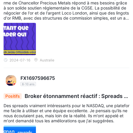
précieux
rme de Chancellor Precious Metals répond à mes besoins grâce
à son solide soutien réglementaire de la CGSE. La possibilité de
négocier de l'or et de l'argent Loco London, ainsi que des lingots
d'or RMB, avec des structures de commission simples, est un av
antage pour les traders conservateurs comme moi. L'interface M
T4 de la plateforme offre des outils de graphiques robustes et u
ne exécution d'ordres efficace, idéale pour effectuer des transa
ctions précises. Bien que la gamme de produits soit quelque peu
limitée, les ressources pédagogiques et les analyses de marché
fournies aident à combler le fossé. Le support client, bien que ré
actif, pourrait bénéficier d'une implication plus proactive pendan
t les heures de négociation de pointe.
2024-07-16
Australie
FX1697596675
6-10 ans
Broker étonnamment réactif : Spreads N
Positifs
ASDAQ améliorés et plateforme conviviale
Des spreads vraiment intéressants pour le NASDAQ, une platefor
me facile à utiliser et une équipe excellente. Je pensais qu'ils ne
nous écoutaient pas, mais loin de la réalité. Ils m'ont appelé et
m'ont demandé tous les améliorations que j'ai suggérées.