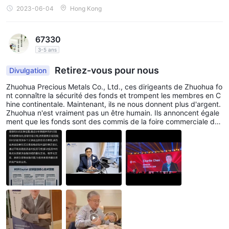
2023-06-04
Hong Kong
67330
3-5 ans
Retirez-vous pour nous
Divulgation
Zhuohua Precious Metals Co., Ltd., ces dirigeants de Zhuohua fo
nt connaître la sécurité des fonds et trompent les membres en C
hine continentale. Maintenant, ils ne nous donnent plus d'argent.
Zhuohua n'est vraiment pas un être humain. Ils annoncent égale
ment que les fonds sont des commis de la foire commerciale de
l'industrie de l'or et de l'argent. C'est tout faux. S'il vous plaît soy
ez prudent Restez à l'écart, méfiez-vous d'être trompé