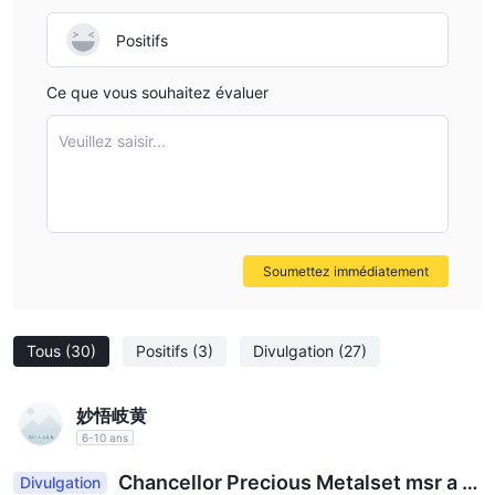
Positifs
Ce que vous souhaitez évaluer
Veuillez saisir...
Soumettez immédiatement
Tous
(30)
Positifs
(3)
Divulgation
(27)
妙悟岐黄
6-10 ans
Chancellor Precious Metalset msr a fr
Divulgation