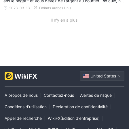
ans le négatif et vous devez de l'argent au courtier. Ridicule, non
?
2023-03-13
Emirats Arabes Unis
Il n'y en a plus.
United States
À propos de nous
|
Contactez-nous
|
Alertes de risque
|
Conditions d'utilisation
|
Déclaration de confidentialité
|
Appel de recherche
|
WikiFX(Edition d'entreprise)
|