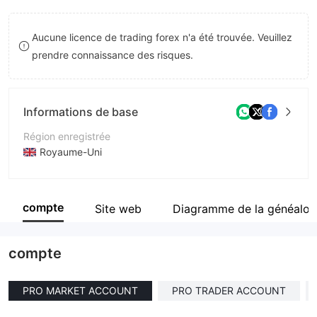
9
7
Aucune licence de trading forex n'a été trouvée. Veuillez
8
prendre connaissance des risques.
9
Informations de base
Région enregistrée
Royaume-Uni
Période d'exploitation
5 à 10 ans
compte
Site web
Diagramme de la généalog
Société
Profx Market
compte
PRO MARKET ACCOUNT
PRO TRADER ACCOUNT