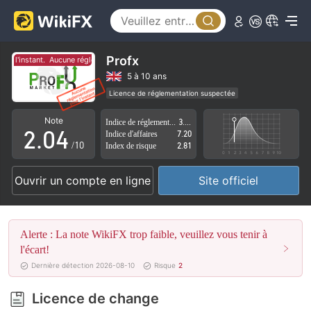
0
1
Profx
r l'instant.
Aucune réglementation pour l'instant.
0
2
5 à 10 ans
Licence de réglementation suspectée
1
3
Région d'affaires suspectée
Risque élevé potentiel
Note
Indice de réglementation
3.61
2
.
0
4
Indice d'affaires
7.20
/10
Index de risque
2.81
3
1
5
Ouvrir un compte en ligne
Site officiel
4
2
6
5
3
7
Alerte : La note WikiFX trop faible, veuillez vous tenir à
6
4
8
l'écart!
Dernière détection 2026-08-10
Risque
2
7
5
9
Licence de change
8
6