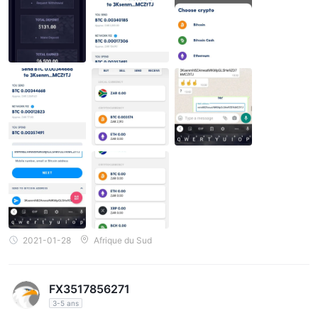
2021-01-28
Afrique du Sud
FX3517856271
3-5 ans