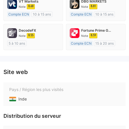
VT Markets
DBG MARKETS
8.68
8.81
Note
Note
Compte ECN
10 à 15 ans
Compte ECN
10 à 15 ans
Réglementation de Australie
Réglementation de Australie
Market Making (MM)
Market Making (MM)
DecodeFX
Fortune Prime Global
Etiquette principale MT4
Etiquette principale MT4
8.55
8.59
Note
Note
5 à 10 ans
Compte ECN
15 à 20 ans
Réglementation de Australie
Réglementation de Australie
Market Making (MM)
Market Making (MM)
Etiquette principale MT4
Etiquette principale MT4
Site web
Pays / Région les plus visités
Inde
Distribution du serveur