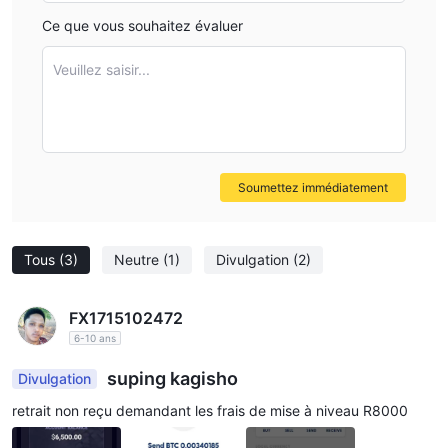
Ce que vous souhaitez évaluer
Veuillez saisir...
Soumettez immédiatement
Tous
(3)
Neutre
(1)
Divulgation
(2)
FX1715102472
6-10 ans
suping kagisho
Divulgation
retrait non reçu demandant les frais de mise à niveau R8000