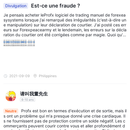
Est-ce une fraude ?
Divulgation
Je pensais acheter leProfx logiciel de trading manuel de forexea
sysystems lorsque j'ai remarqué des irrégularités (c'est-à-dire un
e manipulation) sur leur déclaration de courtier. J'ai posté ces err
eurs sur Forexpeacearmy et le lendemain, les erreurs sur la décla
ration du courtier ont été corrigées comme par magie. Quoi qu'il
en soit, j'ai remarqué une autre erreur sur la déclaration et je pos
te la capture d'écran ici. Sur le commerce 3108976 le 11.10.200
7, ils auraient dû perdre 100 $ mais afficher une perte de seulem
ent 85 $. Je crois qu'une fois que j'aurai publié ceci sur Forexpe
acearmy, la déclaration du courtier se corrigera à nouveau com
me par magie.
2021-09-09
Philippines
请叫我董先生
6-10 ans
Profx est bon en termes d'exécution et de sortie, mais il
Neutre
s ont un problème qui m'a presque donné une crise cardiaque. Il
s ne fournissent pas de protection contre un solde négatif. Les c
ommerçants peuvent courir contre vous et aller profondément d