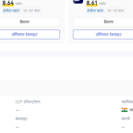
8.64
8.61
स्कोर
स्कोर
ईसीएन खाता
15-20 साल
ईसीएन खाता
10-15 साल
ऑस्ट्रेलिया विनियमन
ऑस्ट्रेलिया विनियमन
विवरण
विवरण
मार्केट मेकिंग (एमएम)
मार्केट मेकिंग (एमएम)
मुख्य-लेबल MT4
मुख्य-लेबल MT4
ऑफिशल वेबसाइट
ऑफिशल वेबसाइट
ICP रजिस्ट्रेशन
सर्वाधिक
भा
--
वेबसाइट
कंपनी
--
--