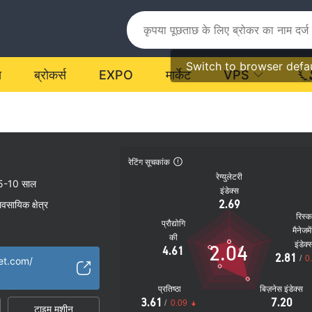
Switch to browser defa
य
ब्रोकर्स
EXPO
मार्केट
VPS
रेटिंग सूचकांक
रेग्युलेटरी
5-10 साल
इंडेक्स
2.69
यावसायिक क्षेत्र
रिस्
प्रौद्योगि
मैनेजमे
की
इंडेक्
2.04
4.61
2.81
/
0
et.com/
प्रतिष्ठा
बिज़नेस इंडेक्स
3.61
7.20
/
0.09
टाइम मशीन