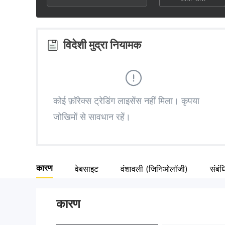
3
1
5
4
2
6
विदेशी मुद्रा नियामक
5
3
7
6
4
8
कोई फ़ॉरेक्स ट्रेडिंग लाइसेंस नहीं मिला। कृपया
जोखिमों से सावधान रहें।
7
5
9
8
6
कारण
वेबसाइट
वंशावली (जिनिओलॉजी)
संबंध
9
7
कारण
8