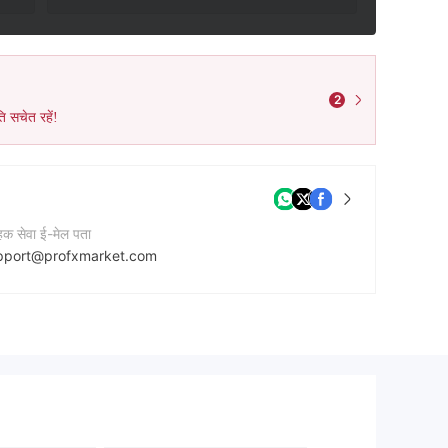
2
ि सचेत रहें!
ाहक सेवा ई-मेल पता
pport@profxmarket.com
टेक्ट नंबर
47452383422
नी की वेबसाइट
tps://profxmarket.com/