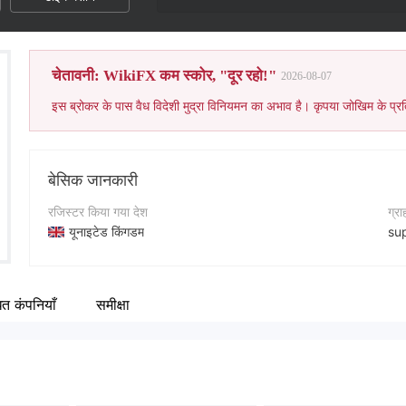
चेतावनी: WikiFX कम स्कोर, "दूर रहो!"
2026-08-07
इस ब्रोकर के पास वैध विदेशी मुद्रा विनियमन का अभाव है। कृपया जोखिम के प्रत
बेसिक जानकारी
रजिस्टर किया गया देश
ग्र
यूनाइटेड किंगडम
su
संचालन अवधि
कॉन्
5-10 साल
+4
ित कंपनियाँ
समीक्षा
कंपनी का नाम
कंप
Profx Market
ht