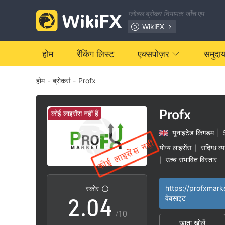
ग्लोबल ब्रोकर नियामक जाँच एप
WikiFX
होम
रैंकिंग लिस्ट
एक्सपोज़र
समुदा
होम
-
ब्रोकर्स
-
Profx
0
1
Profx
कोई लाइसेंस नहीं हैं
यूनाइटेड किंगडम
|
0
2
योग्य लाइसेंस
संदिग्ध व्
|
उच्च संभावित विस्तार
|
1
3
https://profxmark
स्कोर
2
.
0
4
वेबसाइट
/10
खाता खोलें