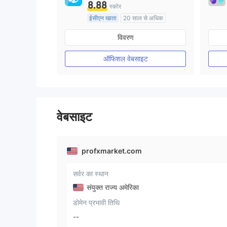
8.88
स्कोर
ईसीएन खाता
20 साल से अधिक
ऑस्ट्रेलिया विनियमन
विवरण
मार्केट मेकिंग (एमएम)
मुख्य-लेबल MT4
ऑफिशल वेबसाइट
वेबसाइट
profxmarket.com
सर्वर का स्थान
संयुक्त राज्य अमेरिका
डोमेन प्रभावी तिथि
--