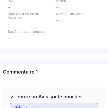
PCI
visités
--
--
Date de création du
Nom du site web
domaine
--
--
Société d'appartenance
--
Commentaire
1
écrire un Avis sur le courtier