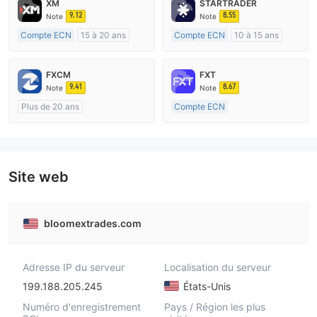
XM
STARTRADER
9.12
8.55
Note
Note
Compte ECN
15 à 20 ans
Compte ECN
10 à 15 ans
Réglementation de Australie
Réglementation de Australie
Market Making (MM)
Market Making (MM)
FXCM
FXT
Etiquette principale MT4
Etiquette principale MT4
9.41
8.67
Note
Note
Plus de 20 ans
Compte ECN
Réglementation de Australie
Plus de 20 ans
Market Making (MM)
Réglementation de Australie
Etiquette principale MT4
Market Making (MM)
Etiquette principale MT4
Site web
bloomextrades.com
Adresse IP du serveur
Localisation du serveur
199.188.205.245
États-Unis
Numéro d'enregistrement
Pays / Région les plus