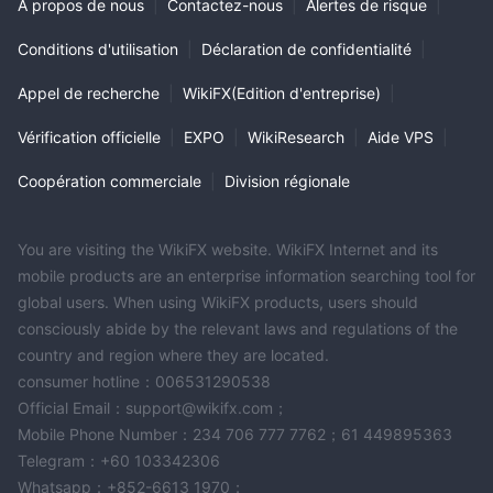
À propos de nous
|
Contactez-nous
|
Alertes de risque
|
Conditions d'utilisation
|
Déclaration de confidentialité
|
Appel de recherche
|
WikiFX(Edition d'entreprise)
|
Vérification officielle
|
EXPO
|
WikiResearch
|
Aide VPS
|
Coopération commerciale
|
Division régionale
You are visiting the WikiFX website. WikiFX Internet and its
mobile products are an enterprise information searching tool for
global users. When using WikiFX products, users should
consciously abide by the relevant laws and regulations of the
country and region where they are located.
consumer hotline：006531290538
Official Email：support@wikifx.com；
Mobile Phone Number：234 706 777 7762；61 449895363
Telegram：+60 103342306
Whatsapp：+852-6613 1970；