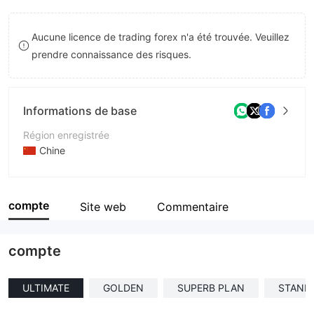
9
7
7
Aucune licence de trading forex n'a été trouvée. Veuillez
8
8
prendre connaissance des risques.
9
9
Informations de base
Région enregistrée
Chine
Période d'exploitation
5 à 10 ans
compte
Site web
Commentaire
Société
BLOOMEX TRADES
compte
ULTIMATE
GOLDEN
SUPERB PLAN
STAND