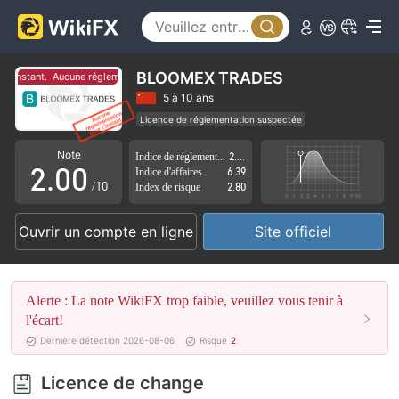
BLOOMEX TRADES
l'instant.
Aucune réglementation pour l'instant.
0
5 à 10 ans
Licence de réglementation suspectée
1
Région d'affaires suspectée
Risque élevé potentiel
Note
Indice de réglementation
2.61
2
.
0
0
Indice d'affaires
6.39
/10
Index de risque
2.80
3
1
1
Ouvrir un compte en ligne
Site officiel
4
2
2
5
3
3
Alerte : La note WikiFX trop faible, veuillez vous tenir à
6
4
4
l'écart!
Dernière détection 2026-08-06
Risque
2
7
5
5
Licence de change
8
6
6