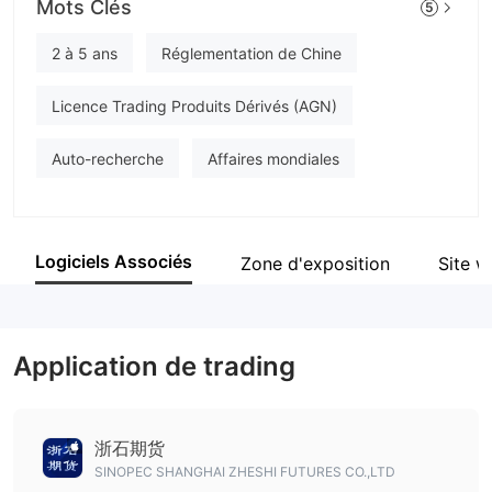
Mots Clés
5
SHANGHAI ZHESHI FUTURES Co. Ltd
Personnel
2 à 5 ans
Réglementation de Chine
--
Licence Trading Produits Dérivés (AGN)
Auto-recherche
Affaires mondiales
Logiciels Associés
Zone d'exposition
Site 
Application de trading
浙石期货
SINOPEC SHANGHAI ZHESHI FUTURES CO.,LTD