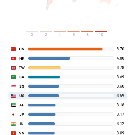
0
2
4
6
8
10
8.70
CN
4.88
HK
3.78
TW
3.69
SA
3.60
SG
3.59
US
3.18
AE
3.17
JP
3.12
IN
3.09
VN