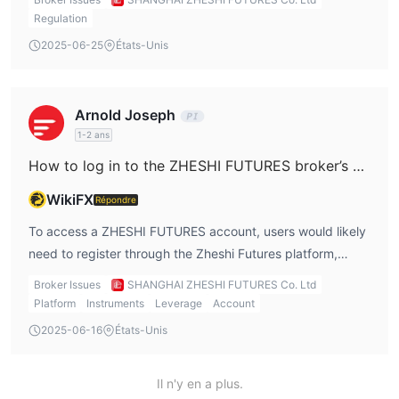
Regulation
2025-06-25
États-Unis
Arnold Joseph
1-2 ans
How to log in to the ZHESHI FUTURES broker’s account?
WikiFX
Répondre
To access a ZHESHI FUTURES account, users would likely
need to register through the Zheshi Futures platform,
though specific login instructions are not provided
Broker Issues
SHANGHAI ZHESHI FUTURES Co. Ltd
publicly.
Platform
Instruments
Leverage
Account
2025-06-16
États-Unis
Il n'y en a plus.