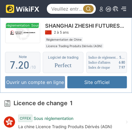
2
3
SHANGHAI ZHESHI FUTURES Co. Ltd
4
s réglementation
Sous réglementation
2 à 5 ans
5
0
Réglementation de Chine
Licence Trading Produits Dérivés (AGN)
6
1
Auto-recherche
Affaires mondiales
Note
Logiciel de trading
Indice de réglementation
5.77
7
.
2
0
Indice d'affaires
6.80
Perfect
/10
Index de risque
7.97
8
3
1
Ouvrir un compte en ligne
Site officiel
9
4
2
5
3
Licence de change
1
6
4
Sous réglementation
CFFEX
7
5
La chine Licence Trading Produits Dérivés (AGN)