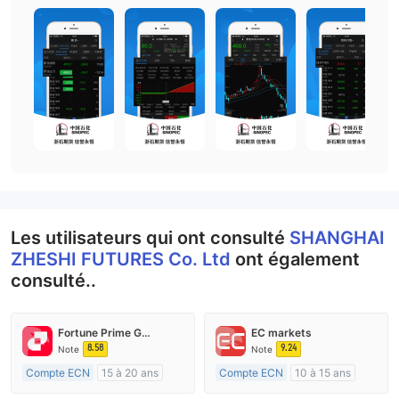
Les utilisateurs qui ont consulté
SHANGHAI
ZHESHI FUTURES Co. Ltd
ont également
consulté..
Fortune Prime Global
EC markets
8.58
9.24
Note
Note
Compte ECN
15 à 20 ans
Compte ECN
10 à 15 ans
Réglementation de Australie
Réglementation de Australie