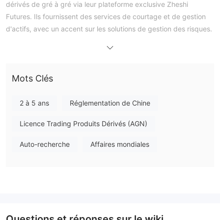
dérivés de gré à gré via leur plateforme exclusive Zheshi
Futures. Ils fournissent des services de courtage et de gestion
d'actifs, avec un accent sur les solutions de gestion des risques.
Cependant, les informations sur les frais de transaction sont
limitées.
Avantages et inconvénients
Mots Clés
Est-ce que ZHESHI FUTURES est légitime ?
2 à 5 ans
Réglementation de Chine
ZHESHI FUTURES possède une licence de contrats à terme
sous la réglementation de la China Financial Futures Exchange
Licence Trading Produits Dérivés (AGN)
Co. Ltd. (CFFEX) en Chine, avec un numéro de licence 0148.
Auto-recherche
Affaires mondiales
Que puis-je trader sur ZHESHI FUTURES ?
ZHESHI FUTURES permet de trader des contrats à terme sur
matières premières, des contrats à terme financiers et des
dérivés de gré à gré.
Services de ZHESHI FUTURES
Questions et réponses sur le wiki