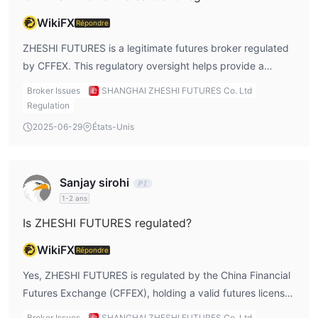
WikiFX
Répondre
ZHESHI FUTURES is a legitimate futures broker regulated
by CFFEX. This regulatory oversight helps provide a
secure trading environment for investors.
Broker Issues
SHANGHAI ZHESHI FUTURES Co. Ltd
Regulation
2025-06-29
États-Unis
Sanjay sirohi
1-2 ans
Is ZHESHI FUTURES regulated?
WikiFX
Répondre
Yes, ZHESHI FUTURES is regulated by the China Financial
Futures Exchange (CFFEX), holding a valid futures license
with the license number 0148.
Broker Issues
SHANGHAI ZHESHI FUTURES Co. Ltd