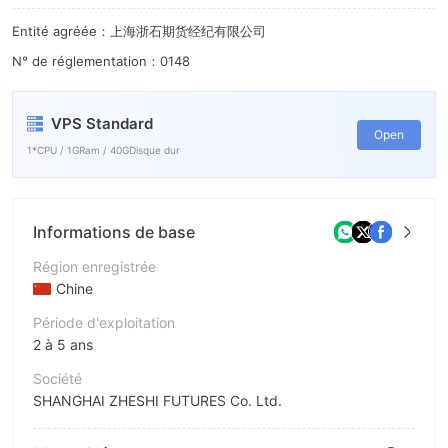
8
6
Entité agréée：上海浙石期货经纪有限公司
9
7
N° de réglementation：0148
8
9
VPS Standard
Open
1*CPU / 1GRam / 40GDisque dur
Informations de base
Région enregistrée
Chine
Période d'exploitation
2 à 5 ans
Société
SHANGHAI ZHESHI FUTURES Co. Ltd.
Abréviation