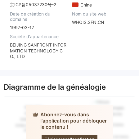
京ICP备05037230号-2
Chine
Date de création du
Nom du site web
domaine
WHOIS.SFN.CN
1997-03-17
Société d'appartenance
BEIJING SANFRONT INFOR
MATION TECHNOLOGY C
O., LTD
Diagramme de la généalogie
Abonnez-vous dans
l'application pour débloquer
SHANGHAI
ZHESHI
le contenu !
FUTURES
Co. Ltd