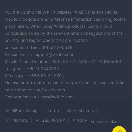
You are visiting the WikiFX website. WikiFX Internet and its
mobile products are an enterprise information searching tool for
global users. When using WikiFX products, users should
consciously abide by the relevant laws and regulations of the
country and region where they are located.
consumer hotline：006531290538
Official Email：support@wikifx.com；
Mobile Phone Number：234 706 777 7762；61 449895363
Telegram：+60 103342306
Whatsapp：+852-6613 1970；
License or other information error corrections, please send the
information to：qa@wikifx.com
Cooperation：business@wikifx.com
MultiBank Group
Lirunex
Spec Markets
VT Markets
ANGEL PRO FX
Antos Pinnacles
En savoir plus
Kudo
MACRO
ATC BROKERS
COREX MARKET