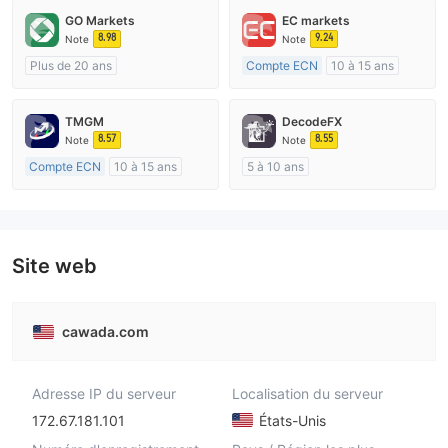
GO Markets
EC markets
8.98
9.24
Note
Note
Plus de 20 ans
Compte ECN
10 à 15 ans
Réglementation de Australie
Réglementation de Australie
Market Making (MM)
Market Making (MM)
TMGM
DecodeFX
cTrader
Etiquette principale MT4
8.57
8.55
Note
Note
Compte ECN
10 à 15 ans
5 à 10 ans
Réglementation de Australie
Réglementation de Australie
Market Making (MM)
Market Making (MM)
Etiquette principale MT4
Etiquette principale MT4
Site web
cawada.com
Adresse IP du serveur
Localisation du serveur
172.67.181.101
États-Unis