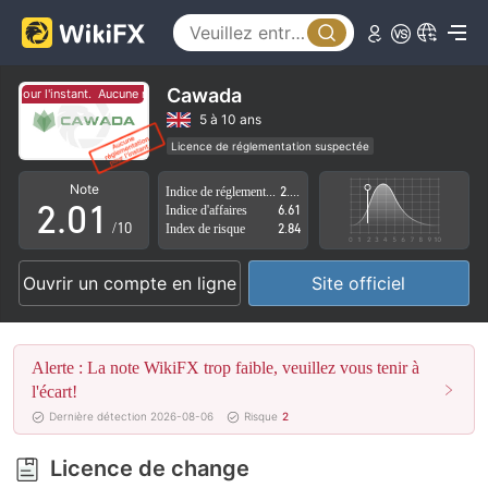
Cawada
 pour l'instant.
Aucune réglementation pour l'instant.
0
5 à 10 ans
Licence de réglementation suspectée
1
0
Région d'affaires suspectée
Risque élevé potentiel
Note
Indice de réglementation
2.90
2
.
0
1
Indice d'affaires
6.61
/10
Index de risque
2.84
3
1
2
Ouvrir un compte en ligne
Site officiel
4
2
3
5
3
4
Alerte : La note WikiFX trop faible, veuillez vous tenir à
6
4
5
l'écart!
Dernière détection 2026-08-06
Risque
2
7
5
6
Licence de change
8
6
7