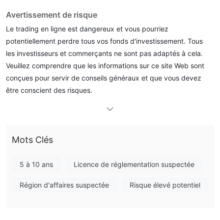
Avertissement de risque
Le trading en ligne est dangereux et vous pourriez
potentiellement perdre tous vos fonds d'investissement. Tous
les investisseurs et commerçants ne sont pas adaptés à cela.
Veuillez comprendre que les informations sur ce site Web sont
conçues pour servir de conseils généraux et que vous devez
être conscient des risques.
Informations générales
qu'est-ce que Cawada ？
Mots Clés
Cawadaest un courtier forex ecn fondé en 2017 et enregistré au
belize. il prétend fournir à ses clients un effet de levier jusqu'à
5 à 10 ans
Licence de réglementation suspectée
1:100 et se propage à partir de 3 pips. ils fournissent une plate-
forme mt4 répondant aux besoins commerciaux. l'entreprise n'a
Région d'affaires suspectée
Risque élevé potentiel
actuellement aucune réglementation valide.
Nous examinerons les attributs de ce courtier sous divers