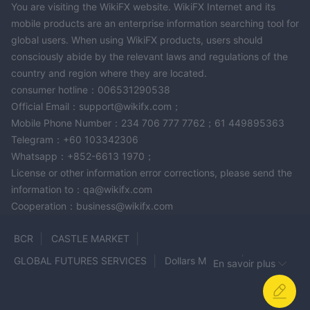
You are visiting the WikiFX website. WikiFX Internet and its
sont échangées les unes contre les autres.
mobile products are an enterprise information searching tool for
Lorsque vous négociez sur le Forex, vous pariez essentiellement
global users. When using WikiFX products, users should
sur le fait que la valeur d'une devise augmentera ou diminuera
consciously abide by the relevant laws and regulations of the
par rapport à une autre devise. Par exemple, si vous pensez
country and region where they are located.
que la valeur du dollar américain va augmenter par rapport à
consumer hotline：006531290538
l'euro, vous pouvez acheter USD/EUR. Si vous avez raison, vous
Official Email：support@wikifx.com；
ferez un profit. Si vous vous trompez, vous perdrez de l'argent.
Mobile Phone Number：234 706 777 7762；61 449895363
Il existe plusieurs façons de trader le Forex. Vous pouvez
Telegram：+60 103342306
négocier au comptant, ce qui signifie que vous achetez et
Whatsapp：+852-6613 1970；
vendez des devises au prix actuel du marché. Vous pouvez
License or other information error corrections, please send the
également négocier à terme, ce qui signifie que vous acceptez
information to：qa@wikifx.com
d'acheter ou de vendre une devise à un prix spécifique à
Cooperation：business@wikifx.com
l'avenir.
BCR
CASTLE MARKET
Comptes
GLOBAL FUTURES SERVICES
Dollars Markets
En savoir plus
en dehors des comptes de démonstration, Cawada prétend
xChief
SPACE
ONE ROYAL
GRAND MARKETS
ECN
offrir trois types de comptes de trading en direct, à savoir
standard
ECN professionnel
Privilège ECN
,
, et
, avec un
GICM
AETRAM
Delta N1 Capital