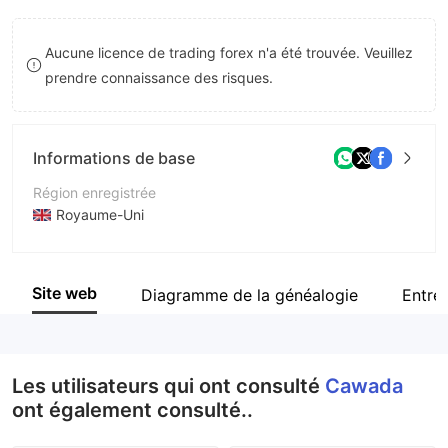
9
7
8
Aucune licence de trading forex n'a été trouvée. Veuillez
8
9
prendre connaissance des risques.
9
Informations de base
Région enregistrée
Royaume-Uni
Période d'exploitation
5 à 10 ans
Site web
Diagramme de la généalogie
Entre
Société
Cawada
Les utilisateurs qui ont consulté
Cawada
ont également consulté..