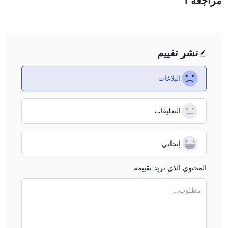
مراجعة
1
هناك العديد من الوسطاء البديل Cawada حسب الاحتياجات والتفضيلات
المحددة للمتداول. تتضمن بعض الخيارات الشائعة ما يلي:
• FBS
- تمتلك الشركة مجموعة واسعة من أنواع الحسابات ، والتي تلبي
احتياجات المتداولين من جميع المستويات والتفضيلات. سواء كنت مبتدئًا أو
نشر تقييم
متداولًا متمرسًا ، تمتلك FBS حسابًا يناسب احتياجاتك. يقدم الوسيط أيضًا
مجموعة رائعة من أدوات التداول ، بما في ذلك أكثر من 40 زوجًا من
البلاغات
العملات والمعادن الثمينة وعقود الفروقات على الأسهم والعملات المشفرة.
• IG -
تأسست IG في عام 1974 في لندن ، المملكة المتحدة هي أول
وسيط في العالم قام بالفعل ببناء مفهوم المراهنة المالية على الفروق
التعليقات
التي أدخلت التعامل عبر الإنترنت في وقت مبكر من عام 1998. تدعي IG
أنها تقدم مجموعة واسعة من الأدوات المالية القابلة للتداول للمستثمرين
إيجابي
العالميين ، أكثر من 18000 أداة ، بما في ذلك الفوركس والمؤشرات
وعقود الفروقات على الأسهم والعملات المشفرة الرقمية وخيارات التداول
المحتوى الذي تريد تقييمه
للمستثمرين للاختيار من بينها.
• أدميرال ماركتس
- الشركة هي مزود عالمي للتداول عبر الإنترنت
مطلوب...
يقدم خدمات التداول في مختلف الأدوات المالية ، بما في ذلك الفوركس
والأسهم والسلع والمؤشرات. تقدم الشركة مجموعة من منصات التداول
وأنواع الحسابات والموارد التعليمية لعملائها.