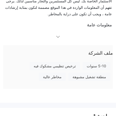
الاستثمار الخاصة بك. ليس كل المستثمرين والتجار مناسبين لذلك. يرجى
تفهم أن المعلومات الواردة في هذا الموقع مصممة لتكون بمثابة إرشادات
عامة ، ويجب أن تكون على دراية بالمخاطر.
معلومات عامة
ما هو Cawada ？
Cawadaهو وسيط فوركس ECN تأسس في عام 2017 ومسجل في بليز.
تدعي أنها توفر لعملائها رافعة مالية تصل إلى 1: 100 وفروق أسعار تبدأ
ملف الشركة
من 3 نقاط. أنها توفر منصة mt4 تلبي احتياجات التداول. الشركة حاليا
ليس لديها لائحة سارية المفعول.
5-10 سنوات
ترخيص تنظيمي مشكوك فيه
سنقوم بفحص سمات هذا الوسيط من عدة زوايا في المنشور التالي ، مما
يمنحك معلومات واضحة ومنظمة. يرجى متابعة القراءة إذا كنت فضوليًا.
منطقة تشغيل مشبوهة
مخاطر عالية
لمساعدتك على فهم صفات الوسيط بسرعة ، سنقدم أيضًا خاتمة موجزة
في نهاية القطعة.
إيجابيات وسلبيات
Cawadaالوسطاء البديلون