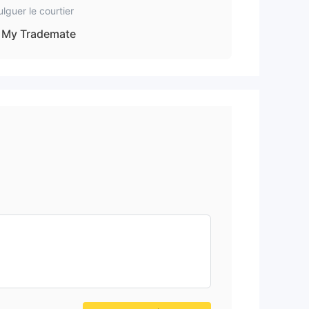
ulguer le courtier
My Trademate
uvez
 à
gne
ns