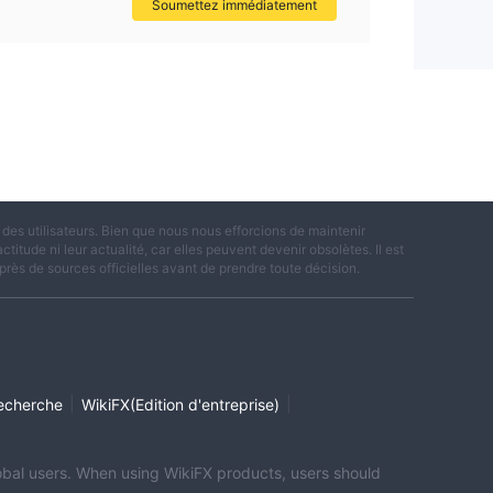
Soumettez immédiatement
es utilisateurs. Bien que nous nous efforcions de maintenir
titude ni leur actualité, car elles peuvent devenir obsolètes. Il est
rès de sources officielles avant de prendre toute décision.
|
|
echerche
WikiFX(Edition d'entreprise)
global users. When using WikiFX products, users should