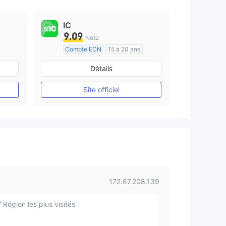
IC
9.09
Note
Compte ECN
15 à 20 ans
e
Réglementation de Australie
Détails
Market Making (MM)
Etiquette principale MT4
Site officiel
172.67.208.139
 Région les plus visités