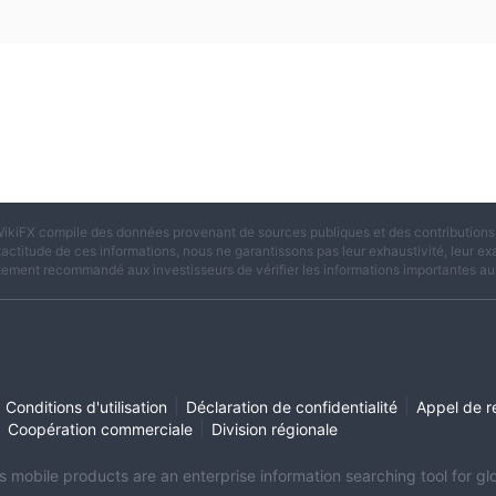
ikiFX compile des données provenant de sources publiques et des contributions d
xactitude de ces informations, nous ne garantissons pas leur exhaustivité, leur exac
tement recommandé aux investisseurs de vérifier les informations importantes aup
|
|
Conditions d'utilisation
Déclaration de confidentialité
Appel de r
|
|
Coopération commerciale
Division régionale
its mobile products are an enterprise information searching tool for 