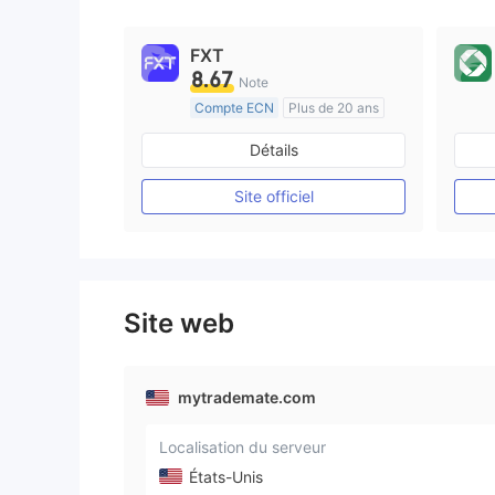
9
FXT
8.67
Note
Compte ECN
Plus de 20 ans
Réglementation de Australie
Détails
Market Making (MM)
Etiquette principale MT4
Site officiel
Site web
mytrademate.com
Localisation du serveur
États-Unis