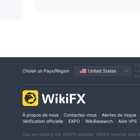
※ W
Choisir un Pays/Région
United States
l'e
for
|
|
|
À propos de nous
Contactez-nous
Alertes de risque
|
|
|
Vérification officielle
EXPO
WikiResearch
Aide VPS
You are visiting the WikiFX website. WikiFX Internet and 