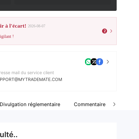
r à l'écart!
2026-08-07
2
gilant !
esse mail du service client
PPORT@MYTRADEMATE.COM
e Web de l'entreprise
tps://mytrademate.com/
Divulgation réglementaire
Commentaire
esse de l'entreprise
ROPAALLEE 41, 8004 ZÜRICH, SWITZERLAND
lté..