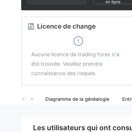
2
7
1
en ligne
3
8
2
Licence de change
4
9
3
5
4
Aucune licence de trading forex n'a
été trouvée. Veuillez prendre
6
5
connaissance des risques.
7
6
Site web
Diagramme de la généalogie
Entr
8
7
9
8
Les utilisateurs qui ont cons