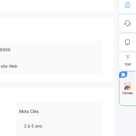
16966
TOP
site Web
Chrome
Mots Clés
2 à 5 ans
.