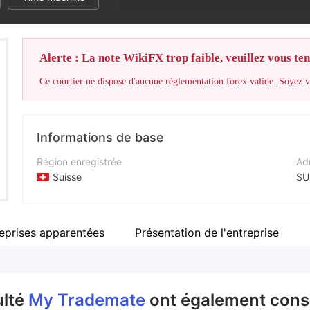
Alerte : La note WikiFX trop faible, veuillez vous teni
Ce courtier ne dispose d'aucune réglementation forex valide. Soyez vi
Informations de base
Région enregistrée
Adr
Suisse
SU
Période d'exploitation
Sit
2 à 5 ans
ht
eprises apparentées
Présentation de l'entreprise
Société
Adr
My Trademate
EU
ulté
My Trademate
ont également consu