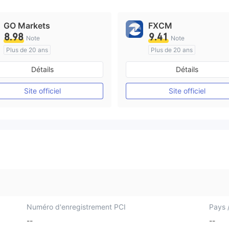
GO Markets
FXCM
8.98
9.41
Note
Note
Plus de 20 ans
Plus de 20 ans
Réglementation de Australie
Réglementation de Australi
Détails
Détails
Market Making (MM)
Market Making (MM)
cTrader
Etiquette principale MT4
Site officiel
Site officiel
Numéro d'enregistrement PCI
Pays /
--
--