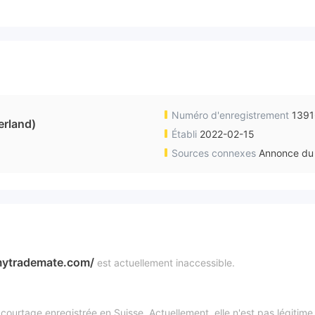
Numéro d'enregistrement
139
rland)
Établi
2022-02-15
Sources connexes
Annonce du 
mytrademate.com/
est actuellement inaccessible.
urtage enregistrée en Suisse. Actuellement, elle n'est pas légitime