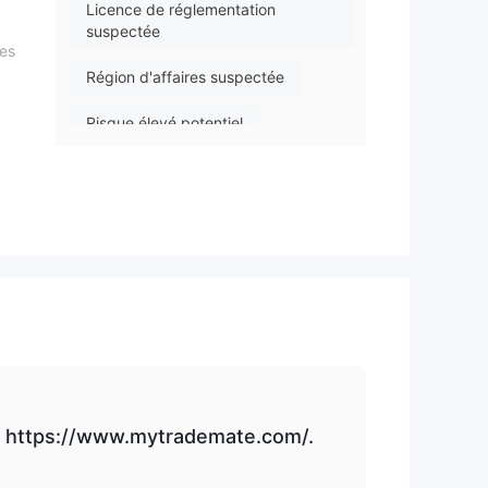
Licence de réglementation
suspectée
des
Région d'affaires suspectée
Risque élevé potentiel
ne
ours
er
t - https://www.mytrademate.com/.
ie.