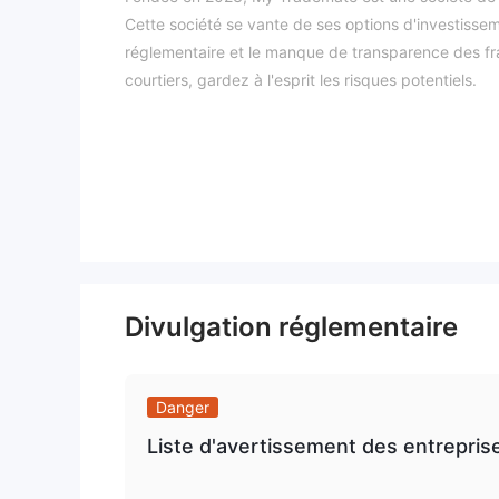
Cette société se vante de ses options d'investissem
réglementaire et le manque de transparence des fr
courtiers, gardez à l'esprit les risques potentiels.
My Trademate est-il légitime？
My Trademate ne détient actuellement aucun certific
bénéficie d'aucune réglementation de la part d'une 
vous vous éloignez des courtiers non autorisés.
Inconvénients de My Trademate
Site Web indisponible
Le site officiel de My Trademate est actuellement in
Divulgation réglementaire
en activité.
Manque de transparence
Vous pouvez trouver peu d'informations sur cette 
Danger
l'enthousiasme des investisseurs.
Liste d'avertissement des entrepris
Préoccupations réglementaires
L'obstacle réglementaire est l'un des plus grands in