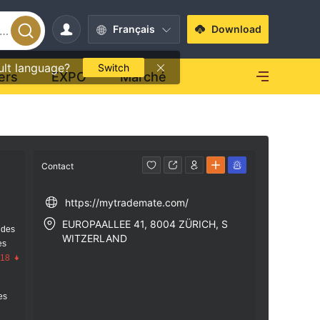
Français
Download
ult language?
Switch
ers
EXPO
Marché
Contact
https://mytrademate.com/
EUROPAALLEE 41, 8004 ZÜRICH, S
 des
WITZERLAND
es
.18
res