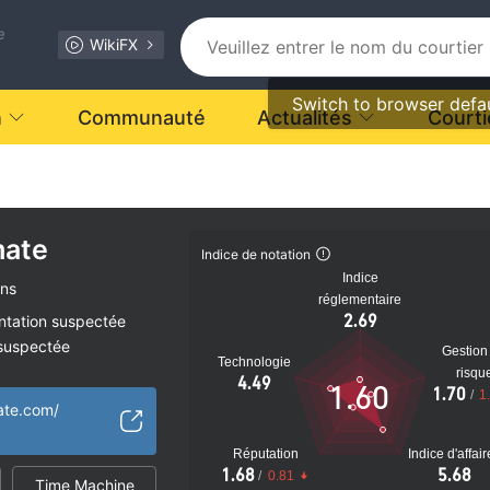
e
WikiFX
Switch to browser defa
n
Communauté
Actualités
Courti
mate
Indice de notation
Indice
ans
réglementaire
2.69
ntation suspectée
 suspectée
Gestion
Technologie
tiel
risqu
4.49
1.60
1.70
/
1
ate.com/
Réputation
Indice d'affai
1.68
5.68
/
0.81
Time Machine