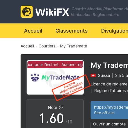
Courtier Mondial Plateforme d
0
Vérification Réglementaire
1
Accueil
Classements
Divulgatio
Accueil
-
Courtiers
-
My Trademate
2
3
My Trade
réglementation pour l'instant.
Aucune réglementation pour l'instant.
Suisse
|
2 à 5 
4
Licence de régleme
Région d'affaires
|
0
5
Risque élevé poten
|
https://mytradem
Note
1
.
6
0
Site officiel
/10
Ouvrir un compte