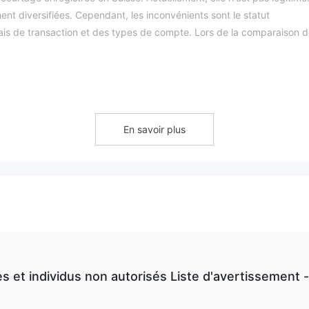
ent diversifiées. Cependant, les inconvénients sont le statut
ais de transaction et des types de compte. Lors de la comparaison 
at réglementaire valide. Bien qu'elle soit incorporée en Suisse, elle 
autorité financière reconnue. Certains risques peuvent être évités si
En savoir plus
accessible. Il est donc un mystère de savoir si cette société est touj
société en ligne. Le manque de transparence peut vraiment décourag
es et individus non autorisés Liste d'avertissemen
convénients de certains courtiers en ligne. My Trademate en fait part