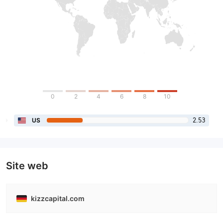
0
2
4
6
8
10
2.53
US
Site web
kizzcapital.com