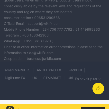
global users. When using WikiFX products, users should
consciously abide by the relevant laws and regulations of the
country and region where they are located.
consumer hotline：006531290538
Official Email：support@wikifx.com；
Mobile Phone Number：234 706 777 7762；61 449895363
Telegram：+60 103342306
Whatsapp：+852-6613 1970；
License or other information error corrections, please send the
information to：qa@wikifx.com
Cooperation：business@wikifx.com
amari MARKETS
ANGEL PRO FX
BlackBull
DigiPrime FX
IUX
STMARKET
Ultima
AMG
En savoir plus
Profitreturn360
WEALTH WAY
UCMarkets
SBC
MEKNESS
Meta Pips
Orbis Exchange Group
premier markets
Market Equity
SRF CAPITAL MARKETS
BlackPearlFX
LYNX