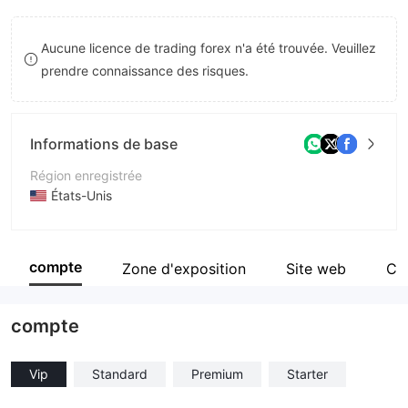
8
Aucune licence de trading forex n'a été trouvée. Veuillez
9
prendre connaissance des risques.
Informations de base
Région enregistrée
États-Unis
Période d'exploitation
1 à 2 ans
compte
Zone d'exposition
Site web
Co
Société
KizzCapital
compte
Vip
Standard
Premium
Starter