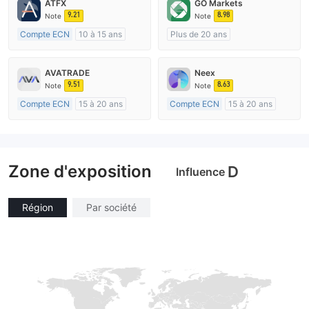
ATFX
GO Markets
9.21
8.98
Note
Note
Compte ECN
10 à 15 ans
Plus de 20 ans
Réglementation de Australie
Réglementation de Australie
Market Making (MM)
Market Making (MM)
AVATRADE
Neex
Etiquette principale MT4
cTrader
9.51
8.63
Note
Note
Compte ECN
15 à 20 ans
Compte ECN
15 à 20 ans
Réglementation de Australie
Réglementation de Australie
Market Making (MM)
Market Making (MM)
Etiquette principale MT4
Etiquette principale MT4
Zone d'exposition
D
Influence
Région
Par société