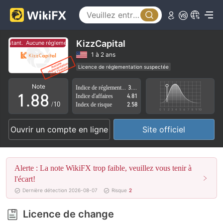
3
3
4
4
5
5
KizzCapital
instant.
Aucune réglementation pour l'instant.
6
6
1 à 2 ans
Licence de réglementation suspectée
0
7
7
Région d'affaires suspectée
Risque élevé potentiel
Note
Indice de réglementation
3.11
1
.
8
8
Indice d'affaires
4.81
/10
Index de risque
2.58
2
9
9
Ouvrir un compte en ligne
Site officiel
3
4
Alerte : La note WikiFX trop faible, veuillez vous tenir à
5
l'écart!
Dernière détection 2026-08-07
Risque
2
6
Licence de change
7