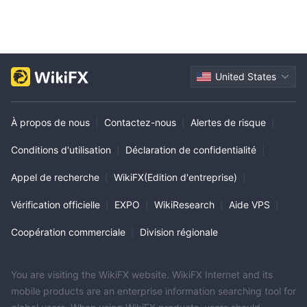
United States
À propos de nous
|
Contactez-nous
|
Alertes de risque
|
Conditions d'utilisation
|
Déclaration de confidentialité
|
Appel de recherche
|
WikiFX(Edition d'entreprise)
|
Vérification officielle
|
EXPO
|
WikiResearch
|
Aide VPS
|
Coopération commerciale
|
Division régionale
You are visiting the WikiFX website. WikiFX Internet and its
mobile products are an enterprise information searching tool for