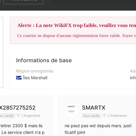
Alerte : La note WikiFX trop faible, veuillez vous teni
Ce courtier ne dispose d'aucune réglementation forex valide. Soyez vi
Informations de base
Région enregistrée
Adr
Îles Marshall
in
Période d'exploitation
Sit
5 à 10 ans
ht
Société
Adr
X2857275252
SMARTX
ZenTrade
L'Argentine
L'Indonésie
on vérifié
Non vérifié
retirer 2300 $ mais ils
ne peut pas wd depuis mars. justi
. Le service client n'a p
ficatif joint