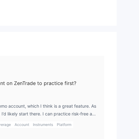
ts
ques
t on ZenTrade to practice first?
ge
mo account, which I think is a great feature. As
’d likely start there. I can practice risk-free and
efore making any real money trades after I make
verage
Account
Instruments
Platform
des
our