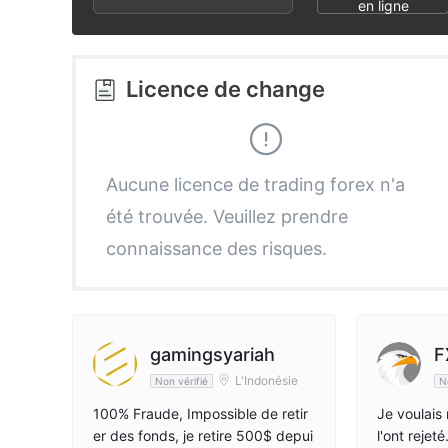
2
en ligne
3
Licence de change
4
5
Aucune licence de trading forex n'a
été trouvée. Veuillez prendre
6
connaissance des risques.
7
8
gamingsyariah
F
L'Indonésie
Non vérifié
N
9
100% Fraude, Impossible de retir
Je voulais 
er des fonds, je retire 500$ depui
l'ont rejeté