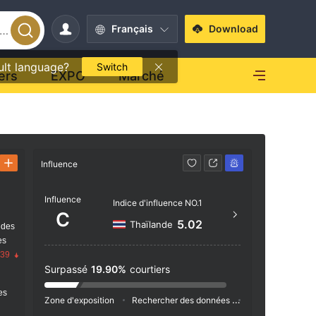
Français
Download
ult language?
Switch
ers
EXPO
Marché
Influence
Contact
Influence
https
Indice d'influence NO.1
C
Ajelta
5.02
Thaïlande
 des
o, Mar
es
.39
Surpassé
19.90%
courtiers
res
Zone d'exposition
Rechercher des données
Publicité
Ind