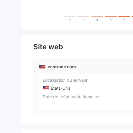
0
2
4
6
8
Site web
zentrade.com
Localisation du serveur
États-Unis
Date de création du domaine
--