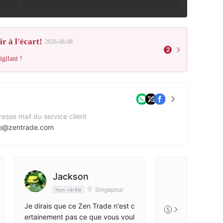
r à l'écart!
2026-08-08
2
gilant !
esse mail du service client
fo@zentrade.com
e Web de l'entreprise
tps://zentrade.com/
esse de l'entreprise
Jackson
Ajeltake Road, Ajeltake Island, Majuro, Marshall Islands MH96960
Singapour
Non vérifié
Je dirais que ce Zen Trade n'est c
5
ertainement pas ce que vous voul