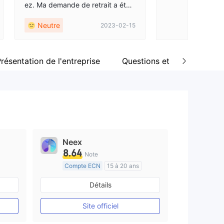
ez. Ma demande de retrait a été s
oumise il y a six mois, mais elle
Neutre
2023-02-15
n'a pas encore été traitée, ils me
demandent toujours d'attendre et
d'attendre…
résentation de l'entreprise
Questions et réponses sur 
Neex
8.64
Note
Compte ECN
15 à 20 ans
e
Réglementation de Australie
Détails
Market Making (MM)
Etiquette principale MT4
Site officiel