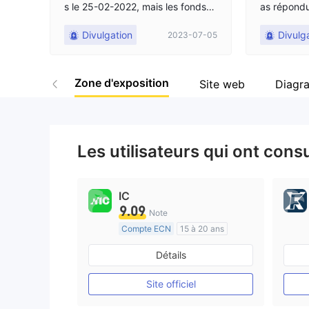
s le 25-02-2022, mais les fonds
as répondu
n'arrivent pas, pas de service sup
Divulgation
Divulg
2023-07-05
port.
Zone d'exposition
Site web
Diagr
Les utilisateurs qui ont cons
IC
9.09
Note
Compte ECN
15 à 20 ans
Réglementation de Australie
Détails
Market Making (MM)
Etiquette principale MT4
Site officiel