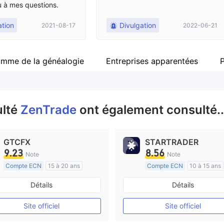
 à mes questions.
ation
Divulgation
2021-08-17
2022-06-21
amme de la généalogie
Entreprises apparentées
P
ulté
ZenTrade
ont également consulté..
GTCFX
STARTRADER
9.23
8.56
Note
Note
Compte ECN
15 à 20 ans
Compte ECN
10 à 15 ans
Réglementation de Royaume-Uni
Réglementation de Australi
Détails
Détails
Market Making (MM)
Market Making (MM)
Etiquette principale MT4
Etiquette principale MT4
Site officiel
Site officiel