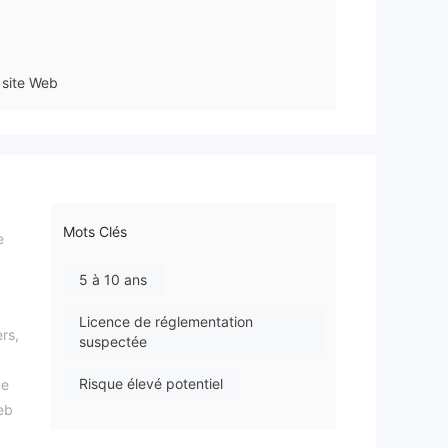
site Web
Mots Clés
e
5 à 10 ans
Licence de réglementation
rs,
suspectée
Risque élevé potentiel
ue
eb