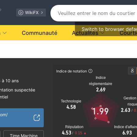
e
WikiFX
Switch to browser defa
n
Communauté
Actualités
Courti
nt.
Indice de notation
Indice
 à 10 ans
réglementaire
2.69
ntation suspectée
tiel
Gestion
Technologie
risqu
4.58
1.99
2.63
/
0
com/
Réputation
Indice d'affai
4.53
6.93
/
0.15
Time Machine