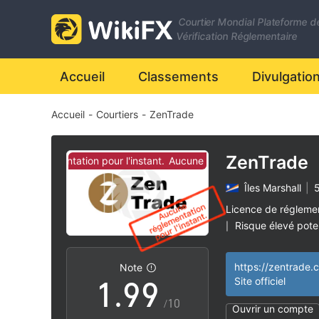
2
2
Courtier Mondial Plateforme d
3
3
Vérification Réglementaire
4
4
Accueil
Classements
Divulgatio
Accueil
-
Courtiers
-
ZenTrade
5
5
6
6
ZenTrade
une réglementation pour l'instant.
Aucune réglementation pour l'insta
Îles Marshall
|
5
7
7
Licence de régleme
Risque élevé poten
|
0
8
8
https://zentrade.
Note
1
.
9
9
Site officiel
/10
Ouvrir un compte