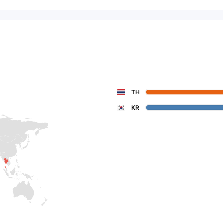
TH
KR