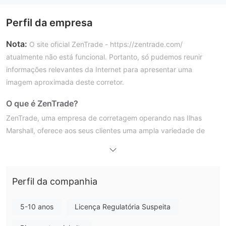
Perfil da empresa
Nota:
O site oficial ZenTrade - https://zentrade.com/
atualmente não está funcional. Portanto, só pudemos reunir
informações relevantes da Internet para apresentar uma
imagem aproximada deste corretor.
O que é ZenTrade?
ZenTrade, uma empresa de corretagem operando nas Ilhas
Marshall, oferece aos seus clientes uma ampla variedade de
instrumentos financeiros, incluindo moedas Forex, criptomoedas
não possui
e CFDs. No entanto, ZenTrade atualmente
nenhuma licença regulatória financeira reconhecida
.
Perfil da companhia
Essa falta de supervisão regulatória aumenta o perfil de risco
dos investimentos feitos por meio dessa plataforma. Além disso,
outra preocupação importante é que o site do corretor está
5-10 anos
Licença Regulatória Suspeita
atualmente inoperante.