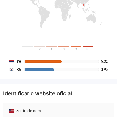
0
2
4
6
8
10
5.02
TH
3.96
KR
Identificar o website oficial
zentrade.com