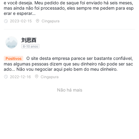
e você deseja. Meu pedido de saque foi enviado há seis meses,
bancárias ou cartões de crédito.
mas ainda não foi processado, eles sempre me pedem para esp
erar e esperar…
Exposição do usuário no WikiFX
2023-02-15
Cingapura
três relatórios relacionados a fraudes e
A presença de
problemas de saque associados a ZenTrade no WikiFX
刘思酉
levanta um alarme significativo. Isso pode servir como um sinal
6-10 anos
de alerta para os traders, enfatizando a necessidade de realizar
O site desta empresa parece ser bastante confiável,
Positivos
pesquisas meticulosas e considerar todos os dados disponíveis
mas algumas pessoas dizem que seu dinheiro não pode ser sac
antes de se envolver em qualquer atividade de negociação.
ado... Não vou negociar aqui pelo bem do meu dinheiro.
Projetada como um recurso robusto, nossa plataforma auxilia os
2022-12-16
Cingapura
traders a alinhar suas ações com decisões informadas. Para
Não há mais
aqueles infelizmente familiarizados com fraudes financeiras ou
enfrentando complicações semelhantes, convidamos você a
compartilhar suas experiências em nossa seção 'Exposição'.
Reasseguradoramente, cada história compartilhada representa
uma contribuição de alto valor e tem o potencial de proteger os
outros. Nossa equipe dedicada se esforça continuamente para
combater tais delitos e trabalha incansavelmente para criar