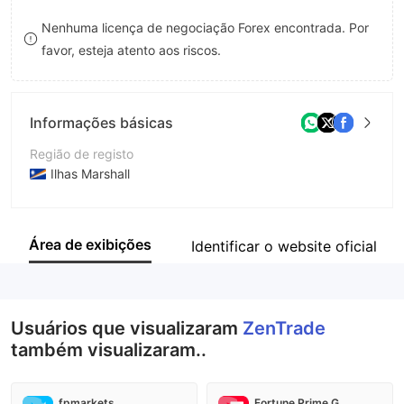
8
Nenhuma licença de negociação Forex encontrada. Por
favor, esteja atento aos riscos.
9
Informações básicas
Região de registo
Ilhas Marshall
Anos de operação
5-10 anos
Área de exibições
Identificar o website oficial
Empresa
ZenTrade
Usuários que visualizaram
ZenTrade
também visualizaram..
fpmarkets
Fortune Prime Global