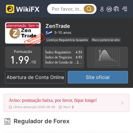
4
4
5
5
6
6
ZenTrade
egulamentação
Sem regulamentação
7
7
5-10 anos
Licença Regulatória Suspeita
Risco potencial alto
0
8
8
Pontuação
Índice Regulatório
4.53
1
.
9
9
Índice de Negócios
6.93
/10
Índice de Gestão de Risco
2.63
2
Abertura de Conta Online
Site oficial
3
4
Aviso: pontuação baixa, por favor, fique longe!
5
Última detecção 2026-08-08
Risco
2
6
Regulador de Forex
7