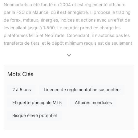
Neomarkets a été fondé en 2004 et est réglementé offshore
par la FSC de Maurice, où il est enregistré. Il propose le trading
de forex, métaux, énergies, indices et actions avec un effet de
levier allant jusqu'à 1:500. Le courtier prend en charge les
plateformes MT5 et NeoTrade. Cependant, il n'autorise pas les
transferts de tiers, et le dépôt minimum requis est de seulement
20 $.
Avantages et Inconvénients
Neomarkets est-il légitime ?
réglementé offshore
par la Commission
Neomarkets est
Mots Clés
des services financiers (FSC)
de Maurice avec une licence
de courtier Forex au détail, numéro de licence GB22200517.
2 à 5 ans
Licence de réglementation suspectée
Que puis-je trader sur Neomarkets ?
Etiquette principale MT5
Affaires mondiales
Neomarkets propose cinq types de produits de trading,
Risque élevé potentiel
notamment le forex, les métaux, les énergies, les indices et les
actions.