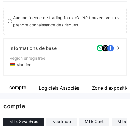
9
8
9
Aucune licence de trading forex n'a été trouvée. Veuillez
prendre connaissance des risques.
Informations de base
Région enregistrée
Maurice
Période d'exploitation
2 à 5 ans
compte
Logiciels Associés
Zone d'expositio
Société
Neomarkets Group Ltd
compte
MT5 SwapFree
NeoTrade
MT5 Cent
MT5 