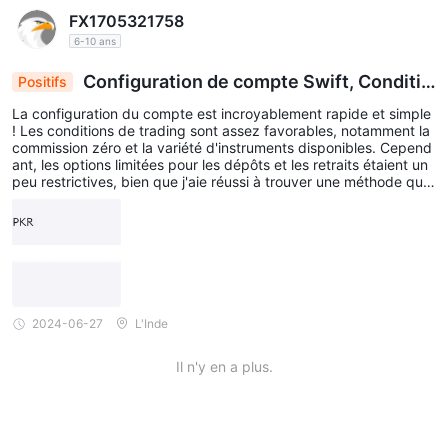
FX1705321758
6-10 ans
Configuration de compte Swift, Conditio
Positifs
ns de trading favorables; Options de dépôt-retrai
La configuration du compte est incroyablement rapide et simple
t limitées
! Les conditions de trading sont assez favorables, notamment la
commission zéro et la variété d'instruments disponibles. Cepend
ant, les options limitées pour les dépôts et les retraits étaient un
peu restrictives, bien que j'aie réussi à trouver une méthode qui f
onctionne pour moi.
2024-06-27
L'Inde
Il n'y en a plus.