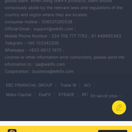
global users. When using WikiFX products, users should
consciously abide by the relevant laws and regulations of the
country and region where they are located.
consumer hotline：006531290538
Official Email：support@wikifx.com；
Mobile Phone Number：234 706 777 7762；61 449895363
Telegram：+60 103342306
Whatsapp：+852-6613 1970；
License or other information error corrections, please send the
information to：qa@wikifx.com
Cooperation：business@wikifx.com
EBC FINANCIAL GROUP
Trade W
ACI
Make Capital
EsaFX
XTRADE
RFX Market
En savoir plus
BRIDGE MARKETS
AMEGA
uexo
FXFellow
CJC Markets
doto
Forex5
JDC Markets
MKI INVESTMENT
JINFU
Voco Markets