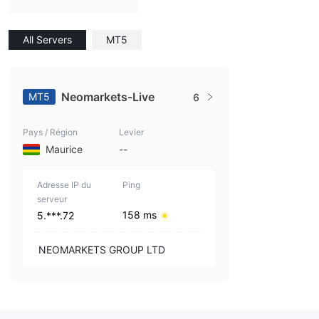
All Servers
MT5
Neomarkets-Live
MT5
6
Pays / Région
Levier
Maurice
--
Adresse IP du
Ping
serveur
158 ms
5.***.72
NEOMARKETS GROUP LTD