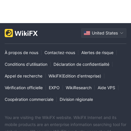
United States
À propos de nous
|
Contactez-nous
|
Alertes de risque
|
Conditions d'utilisation
|
Déclaration de confidentialité
|
Appel de recherche
|
WikiFX(Edition d'entreprise)
|
Vérification officielle
|
EXPO
|
WikiResearch
|
Aide VPS
|
Coopération commerciale
|
Division régionale
You are visiting the WikiFX website. WikiFX Internet and its
mobile products are an enterprise information searching tool for