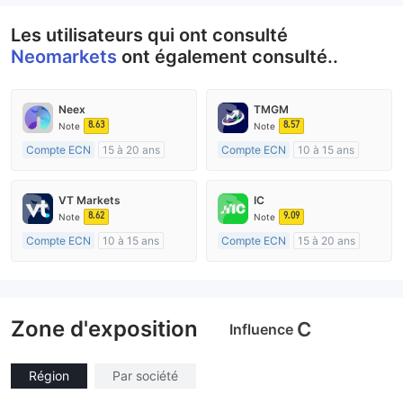
Les utilisateurs qui ont consulté
Neomarkets
ont également consulté..
Neex
TMGM
8.63
8.57
Note
Note
Compte ECN
15 à 20 ans
Compte ECN
10 à 15 ans
Réglementation de Australie
Réglementation de Australie
Market Making (MM)
Market Making (MM)
VT Markets
IC
Etiquette principale MT4
Etiquette principale MT4
8.62
9.09
Note
Note
Compte ECN
10 à 15 ans
Compte ECN
15 à 20 ans
Réglementation de Australie
Réglementation de Australie
Market Making (MM)
Market Making (MM)
Etiquette principale MT4
Etiquette principale MT4
Zone d'exposition
C
Influence
Région
Par société