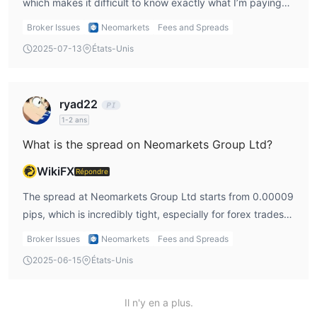
which makes it difficult to know exactly what I’m paying
for. The Classic and MT5 Cent accounts have no
Broker Issues
Neomarkets
Fees and Spreads
commission, but the spread starts from 0.00009 pips,
2025-07-13
États-Unis
which is very tight and good for trading costs. For the
MT5 Hedge, MT5 SwapFree Hedge (Islamic Account), and
NeoTrade PRO accounts, commissions apply, and they
ryad22
range from $3.5 to $4 per lot depending on the
1-2 ans
instrument.
What is the spread on Neomarkets Group Ltd?
WikiFX
Répondre
The spread at Neomarkets Group Ltd starts from 0.00009
pips, which is incredibly tight, especially for forex trades.
This is a significant advantage for me as it minimizes
Broker Issues
Neomarkets
Fees and Spreads
trading costs. However, the spreads can vary depending
2025-06-15
États-Unis
on the account type and market conditions, so I always
check the spreads for each trade I plan to execute.
Il n'y en a plus.