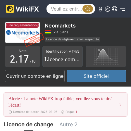
2
3
4
Neomarkets
ucune réglementation pour l'instant.
Aucune réglementation pour l'instant.
0
5
2 à 5 ans
Licence de réglementation suspectée
1
0
6
Etiquette principale MT5
Affaires mondiales
Note
Identification MT4/5
Risque élevé potentiel
2
.
1
7
Licence complète
/10
3
2
8
Ouvrir un compte en ligne
Site officiel
4
3
9
5
4
Alerte : La note WikiFX trop faible, veuillez vous tenir à
6
5
l'écart!
Dernière détection 2026-08-07
Risque
1
7
6
Licence de change
Autre 2
8
7