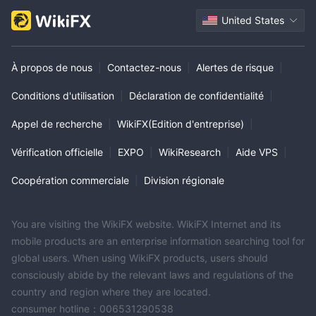
United States
À propos de nous
|
Contactez-nous
|
Alertes de risque
|
Conditions d'utilisation
|
Déclaration de confidentialité
|
Appel de recherche
|
WikiFX(Edition d'entreprise)
|
Vérification officielle
|
EXPO
|
WikiResearch
|
Aide VPS
|
Coopération commerciale
|
Division régionale
You are visiting the WikiFX website. WikiFX Internet and its
mobile products are an enterprise information searching tool for
global users. When using WikiFX products, users should
consciously abide by the relevant laws and regulations of the
country and region where they are located.
consumer hotline：006531290538