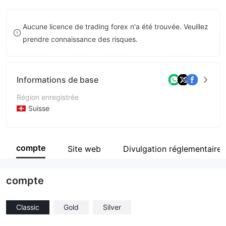
8
Aucune licence de trading forex n'a été trouvée. Veuillez
9
prendre connaissance des risques.
Informations de base
Région enregistrée
Suisse
Période d'exploitation
2 à 5 ans
compte
Site web
Divulgation réglementaire
Société
Smart Financial Edge
compte
Classic
Gold
Silver