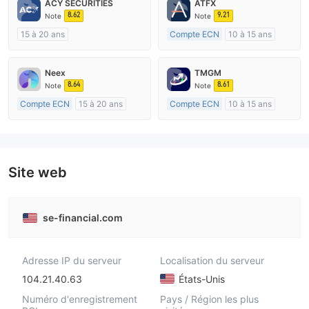
ACY SECURITIES
ATFX
8.62
9.21
Note
Note
15 à 20 ans
Compte ECN
10 à 15 ans
Réglementation de Australie
Réglementation de Australie
Market Making (MM)
Market Making (MM)
Neex
TMGM
Etiquette principale MT4
Etiquette principale MT4
8.64
8.61
Note
Note
Compte ECN
15 à 20 ans
Compte ECN
10 à 15 ans
Réglementation de Australie
Réglementation de Australie
Market Making (MM)
Market Making (MM)
Etiquette principale MT4
Etiquette principale MT4
Site web
se-financial.com
Adresse IP du serveur
Localisation du serveur
104.21.40.63
États-Unis
Numéro d'enregistrement
Pays / Région les plus