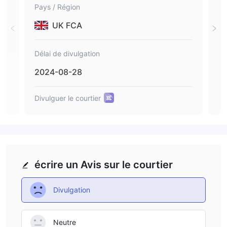
Pays / Région
Pays
se-financial.com.
erv
s 
UK FCA
cia
Délai de divulgation
Déla
2024-08-28
202
Divulguer le courtier
Divu
SMART FINANCIAL
EDGE
écrire un Avis sur le courtier
Divulgation
Neutre