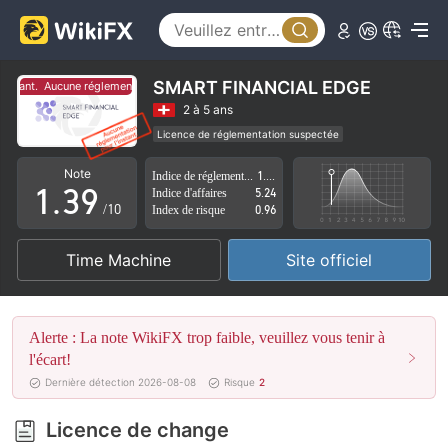
4
5
0
6
SMART FINANCIAL EDGE
nstant.
Aucune réglementation pour l'instant.
1
7
2 à 5 ans
Licence de réglementation suspectée
0
2
8
Région d'affaires suspectée
Risque élevé potentiel
Note
Indice de réglementation
1.11
1
.
3
9
Indice d'affaires
5.24
/10
Index de risque
0.96
2
4
Time Machine
Site officiel
3
5
4
6
Alerte : La note WikiFX trop faible, veuillez vous tenir à
5
7
l'écart!
Dernière détection 2026-08-08
Risque
2
6
8
Licence de change
7
9