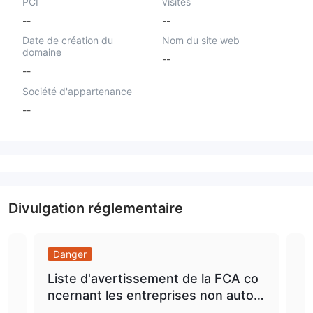
PCI
visités
--
--
Date de création du
Nom du site web
domaine
--
--
Société d'appartenance
--
Divulgation réglementaire
Danger
Da
Liste d'avertissement de la FCA co
Ave
ncernant les entreprises non autori
sem
sées Smart Edge Financial / https://
icu