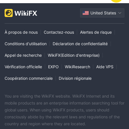
United States
À propos de nous
|
Contactez-nous
|
Alertes de risque
|
Conditions d'utilisation
|
Déclaration de confidentialité
|
Appel de recherche
|
WikiFX(Edition d'entreprise)
|
Vérification officielle
|
EXPO
|
WikiResearch
|
Aide VPS
|
Coopération commerciale
|
Division régionale
You are visiting the WikiFX website. WikiFX Internet and its
mobile products are an enterprise information searching tool for
global users. When using WikiFX products, users should
consciously abide by the relevant laws and regulations of the
country and region where they are located.