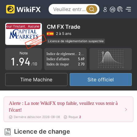
4
5
0
6
1
CM FX Trade
 pour l'instant.
Aucune réglementation pour l'instant.
7
2
2 à 5 ans
Licence de réglementation suspectée
0
8
3
Région d'affaires suspectée
Risque élevé potentiel
Note
Indice de réglementation
2.30
1
.
9
4
Indice d'affaires
5.69
/10
Index de risque
2.70
2
5
Time Machine
Site officiel
3
6
4
7
Alerte : La note WikiFX trop faible, veuillez vous tenir à
5
8
l'écart!
Dernière détection 2026-08-08
Risque
2
6
9
Licence de change
7