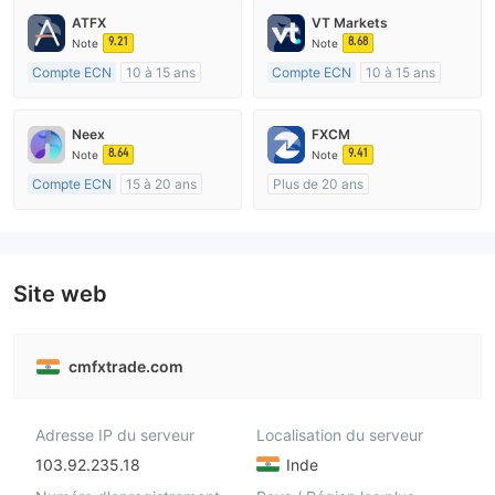
ATFX
VT Markets
9.21
8.68
Note
Note
Compte ECN
10 à 15 ans
Compte ECN
10 à 15 ans
Réglementation de Australie
Réglementation de Australie
Market Making (MM)
Market Making (MM)
Neex
FXCM
Etiquette principale MT4
Etiquette principale MT4
8.64
9.41
Note
Note
Compte ECN
15 à 20 ans
Plus de 20 ans
Réglementation de Australie
Réglementation de Australie
Market Making (MM)
Market Making (MM)
Etiquette principale MT4
Etiquette principale MT4
Site web
cmfxtrade.com
Adresse IP du serveur
Localisation du serveur
103.92.235.18
Inde