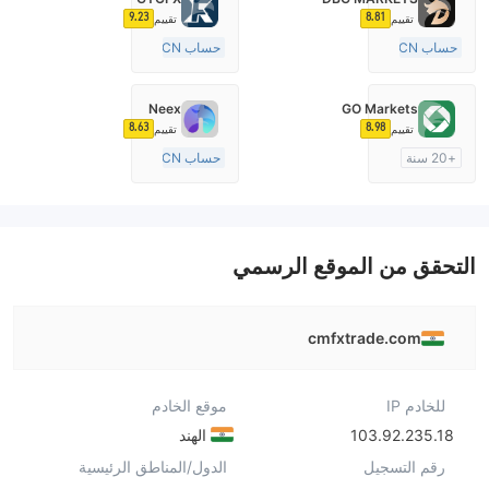
9.23
8.81
تقييم
تقييم
حساب ECN
حساب ECN
10-15 سنة
15-20 سنة
منظمة في أستراليا
منظمة في المملكة المتحدة
Neex
GO Markets
صناعة السوق (MM)
صناعة السوق (MM)
8.63
8.98
تقييم
تقييم
رخصة كاملة ميتاتريدر ٤
رخصة كاملة ميتاتريدر ٤
+20 سنة
حساب ECN
منظمة في أستراليا
15-20 سنة
صناعة السوق (MM)
منظمة في أستراليا
cTrader
صناعة السوق (MM)
رخصة كاملة ميتاتريدر ٤
التحقق من الموقع الرسمي
cmfxtrade.com
للخادم IP
موقع الخادم
103.92.235.18
الهند
رقم التسجيل
الدول/المناطق الرئيسية