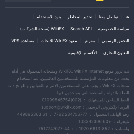
عنا
|
تواصل معنا
|
تحذير المخاطر
|
بنود الاستخدام
|
سياسة الخصوصية
|
Search API
|
WikiFX (نسخة الشركات)
|
التحقق الرسمي
|
معرض
|
معهد WikiFX للأبحاث
|
مساعدة VPS
|
التعاون التجاري
|
الأقسام الإقليمية
نت تزور موقع WikiFX. WikiFX Internet ومنتجاته المحمولة هي أداة
بحث عن معلومات المؤسسة للمستخدمين العالميين. عند استخدام
منتجات WikiFX ، يجب على المستخدمين الالتزام بالقوانين واللوائح ذات
الصلة بالدولة والمنطقة التي يتواجدون فيها.
الخط الساخن للمستهلك ： (002)01099845754
البريد الإلكتروني الرسمي：support@wikifx.com
رقم الهاتف المحمول ： 234706777 7762 ； 61 449895363
تليجرام： +60 103342306
واتساب: + 852-6613 1970； + 44-7517747077