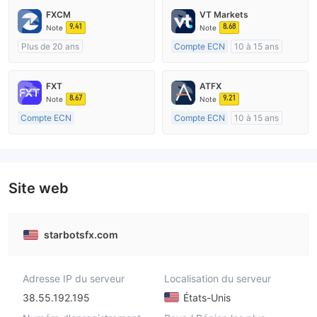
FXCM
VT Markets
9.41
8.68
Note
Note
Plus de 20 ans
Compte ECN
10 à 15 ans
Réglementation de Australie
Réglementation de Australie
Market Making (MM)
Market Making (MM)
FXT
ATFX
Etiquette principale MT4
Etiquette principale MT4
8.67
9.21
Note
Note
Compte ECN
Compte ECN
10 à 15 ans
Plus de 20 ans
Réglementation de Australie
Réglementation de Australie
Market Making (MM)
Market Making (MM)
Etiquette principale MT4
Etiquette principale MT4
Site web
starbotsfx.com
Adresse IP du serveur
Localisation du serveur
38.55.192.195
États-Unis