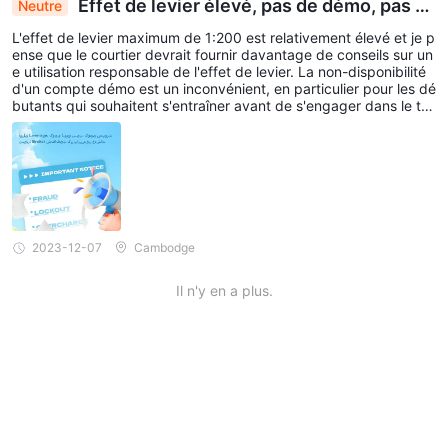
Effet de levier élevé, pas de démo, pas d
Neutre
e support : Préoccupations concernant la transp
L'effet de levier maximum de 1:200 est relativement élevé et je p
arence du courtier soulevées
ense que le courtier devrait fournir davantage de conseils sur un
e utilisation responsable de l'effet de levier. La non-disponibilité
d'un compte démo est un inconvénient, en particulier pour les dé
butants qui souhaitent s'entraîner avant de s'engager dans le tra
ding en direct. De plus, l’absence totale d’informations de contac
t du support client est un signal d’alarme majeur, car elle indique
un manque de transparence et de responsabilité.
2023-12-07
Cambodge
Il n'y en a plus.