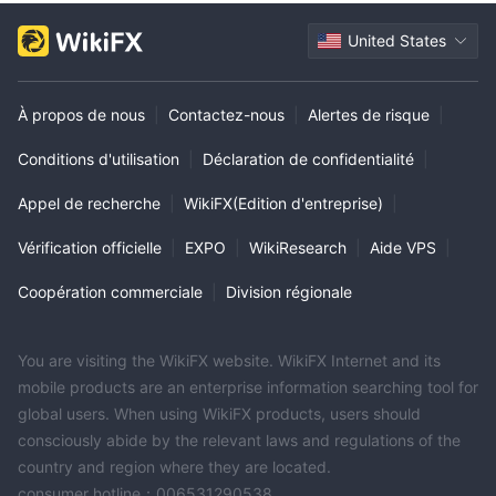
United States
À propos de nous
|
Contactez-nous
|
Alertes de risque
|
Conditions d'utilisation
|
Déclaration de confidentialité
|
Appel de recherche
|
WikiFX(Edition d'entreprise)
|
Vérification officielle
|
EXPO
|
WikiResearch
|
Aide VPS
|
Coopération commerciale
|
Division régionale
You are visiting the WikiFX website. WikiFX Internet and its
mobile products are an enterprise information searching tool for
global users. When using WikiFX products, users should
consciously abide by the relevant laws and regulations of the
country and region where they are located.
consumer hotline：006531290538