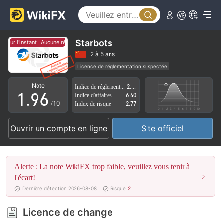
4
1
5
2
6
3
Starbots
our l'instant.
Aucune réglementation pour l'instant.
7
4
2 à 5 ans
Licence de réglementation suspectée
0
8
5
Région d'affaires suspectée
Risque élevé potentiel
Note
Indice de réglementation
2.49
1
.
9
6
Indice d'affaires
6.40
/10
Index de risque
2.77
2
7
Ouvrir un compte en ligne
Site officiel
3
8
4
9
Alerte : La note WikiFX trop faible, veuillez vous tenir à
5
l'écart!
Dernière détection 2026-08-08
Risque
2
6
Licence de change
7