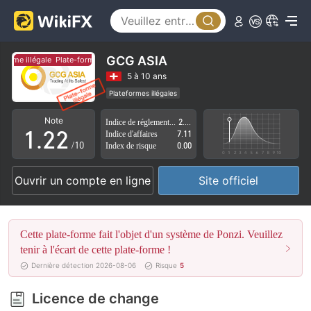
GCG ASIA
rme illégale
Plate-forme illégale
0
0
5 à 10 ans
Plateformes illégales
0
1
1
Licence de réglementation suspectée
Note
Indice de réglementation
2.81
Région d'affaires suspectée
Risque élevé potentiel
1
.
2
2
Indice d'affaires
7.11
/10
Index de risque
0.00
2
3
3
Ouvrir un compte en ligne
Site officiel
3
4
4
4
5
5
Cette plate-forme fait l'objet d'un système de Ponzi. Veuillez
5
6
6
tenir à l'écart de cette plate-forme !
Dernière détection 2026-08-06
Risque
5
6
7
7
Licence de change
7
8
8