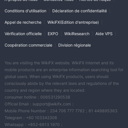
Conditions d'utilisation
|
Déclaration de confidentialité
|
Appel de recherche
|
WikiFX(Edition d'entreprise)
|
Vérification officielle
|
EXPO
|
WikiResearch
|
Aide VPS
|
Coopération commerciale
|
Division régionale
You are visiting the WikiFX website. WikiFX Internet and its
mobile products are an enterprise information searching tool for
global users. When using WikiFX products, users should
consciously abide by the relevant laws and regulations of the
country and region where they are located.
consumer hotline：006531290538
Official Email：support@wikifx.com；
Mobile Phone Number：234 706 777 7762；61 449895363
Telegram：+60 103342306
Whatsapp：+852-6613 1970；