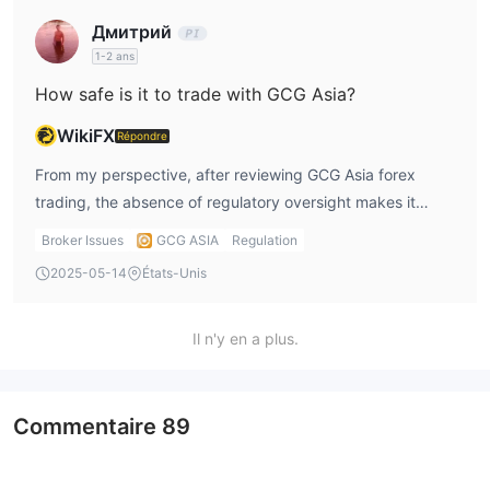
commissions, as those details aren’t provided.
Дмитрий
1-2 ans
How safe is it to trade with GCG Asia?
WikiFX
Répondre
From my perspective, after reviewing GCG Asia forex
trading, the absence of regulatory oversight makes it
difficult to say it's completely safe. Even though the
Broker Issues
GCG ASIA
Regulation
platform seems functional, I wouldn’t fully trust a broker
2025-05-14
États-Unis
that lacks regulation, especially with something as serious
as financial trading. I personally think it’s always safer to
choose regulated brokers.
Il n'y en a plus.
Commentaire
89