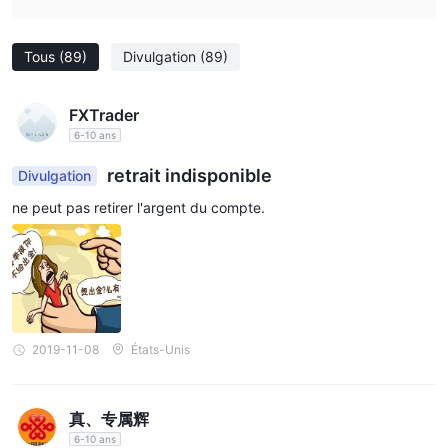
Tous
(89)
Divulgation
(89)
FXTrader
6-10 ans
retrait indisponible
Divulgation
ne peut pas retirer l'argent du compte.
2019-11-08
États-Unis
真、专属辉
6-10 ans