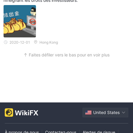
nfreignant les droits des investisseurs.
2020-12-01
Hong Kong
Faites défiler vers le bas pour en voir plus
United States
À propos de nous
|
Contactez-nous
|
Alertes de risque
|