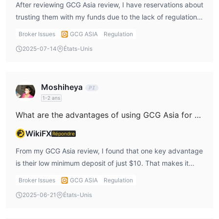
After reviewing GCG Asia review, I have reservations about
trusting them with my funds due to the lack of regulation.
Without a regulatory body overseeing their operations,
Broker Issues
GCG ASIA
Regulation
there’s an increased risk of fraud or misuse of funds. For
2025-07-14
États-Unis
me, this is a significant concern, especially when
considering how important security is in GCG Asia forex
trading.
Moshiheya
1-2 ans
What are the advantages of using GCG Asia for forex trading?
WikiFX
Répondre
From my GCG Asia review, I found that one key advantage
is their low minimum deposit of just $10. That makes it
easy for beginners like me to start without a huge
Broker Issues
GCG ASIA
Regulation
investment. They also offer various tradable instruments
2025-06-21
États-Unis
such as forex pairs, stocks, and metals. However, I do
wish they'd be more transparent about spreads and