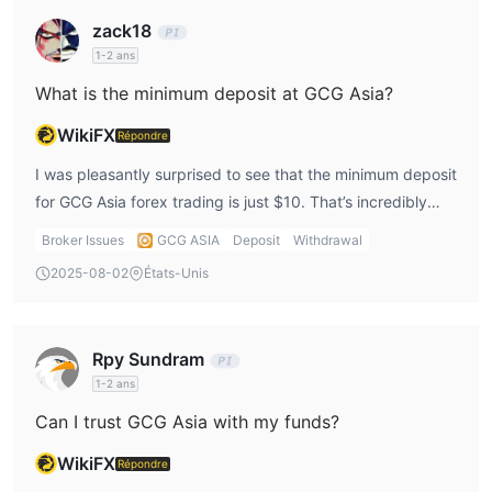
zack18
1-2 ans
What is the minimum deposit at GCG Asia?
WikiFX
Répondre
I was pleasantly surprised to see that the minimum deposit
for GCG Asia forex trading is just $10. That’s incredibly
low, making it easy for me to get started without
Broker Issues
GCG ASIA
Deposit
Withdrawal
committing a large amount upfront. This low entry barrier
2025-08-02
États-Unis
is definitely an attractive feature for new traders.
Rpy Sundram
1-2 ans
Can I trust GCG Asia with my funds?
WikiFX
Répondre