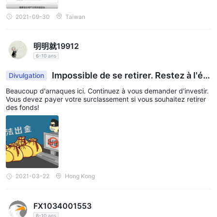
2021-09-30
Taïwan
明明就19912
6-10 ans
Impossible de se retirer. Restez à l'éc
Divulgation
art de cela
Beaucoup d'arnaques ici. Continuez à vous demander d'investir.
Vous devez payer votre surclassement si vous souhaitez retirer
des fonds!
2021-03-22
Hong Kong
FX1034001553
6-10 ans