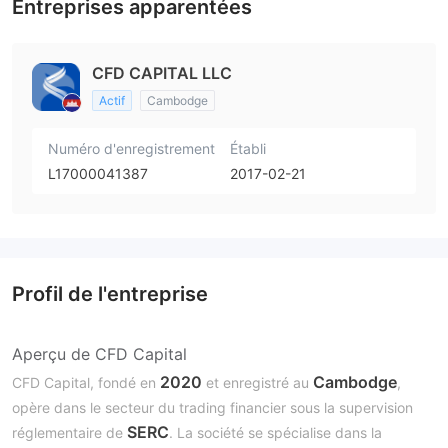
Entreprises apparentées
CFD CAPITAL LLC
Actif
Cambodge
Numéro d'enregistrement
Établi
L17000041387
2017-02-21
Profil de l'entreprise
Aperçu de CFD Capital
2020
Cambodge
CFD Capital, fondé en
et enregistré au
,
opère dans le secteur du trading financier sous la supervision
SERC
réglementaire de
. La société se spécialise dans la