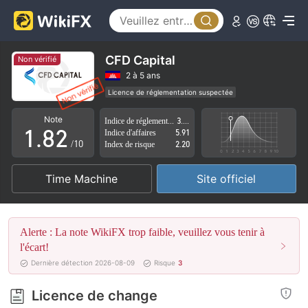
3
4
5
CFD Capital
Non vérifié
6
0
2 à 5 ans
Licence de réglementation suspectée
0
7
1
Région d'affaires suspectée
Risque élevé potentiel
Note
Indice de réglementation
3.97
1
.
8
2
Indice d'affaires
5.91
/10
Index de risque
2.20
2
9
3
Time Machine
Site officiel
3
4
4
5
Alerte : La note WikiFX trop faible, veuillez vous tenir à
5
6
l'écart!
Dernière détection 2026-08-09
Risque
3
6
7
Licence de change
7
8