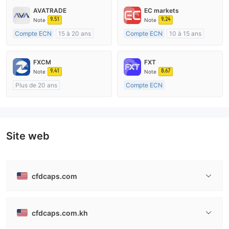
AVATRADE
EC markets
9.51
9.24
Note
Note
Compte ECN
15 à 20 ans
Compte ECN
10 à 15 ans
Réglementation de Australie
Réglementation de Australie
Market Making (MM)
Market Making (MM)
FXCM
FXT
Etiquette principale MT4
Etiquette principale MT4
9.41
8.67
Note
Note
Plus de 20 ans
Compte ECN
Réglementation de Australie
Plus de 20 ans
Market Making (MM)
Réglementation de Australie
Etiquette principale MT4
Market Making (MM)
Etiquette principale MT4
Site web
cfdcaps.com
cfdcaps.com.kh