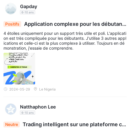
mail à info@cfdcaps.com.kh et admin@cfdcaps.com.kh.
Gapday
6-10 ans
Avertissement sur les risques
Application complexe pour les débutant
Positifs
Le trading en ligne comporte des risques importants et vous
s : Difficultés avec l'utilisation de la démo malgré
pouvez perdre tout votre capital investi. Il ne convient pas à
4 étoiles uniquement pour un support très utile et poli. L'applicati
un support utile
on est très compliquée pour les débutants. J'utilise 3 autres appl
tous les traders ou investisseurs.
ications et celle-ci est la plus complexe à utiliser. Toujours en dé
monstration, j'essaie de comprendre.
2024-05-29
Le Nigeria
Natthaphon Lee
6-10 ans
Trading intelligent sur une plateforme co
Neutre