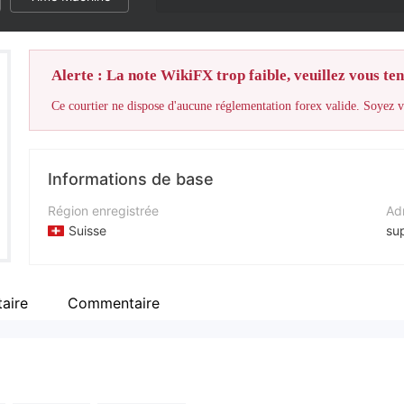
Alerte : La note WikiFX trop faible, veuillez vous teni
Ce courtier ne dispose d'aucune réglementation forex valide. Soyez vi
Informations de base
Région enregistrée
Adr
Suisse
su
Période d'exploitation
Nu
5 à 10 ans
+(
aire
Commentaire
Société
Sit
J Investment Consultants limited
htt