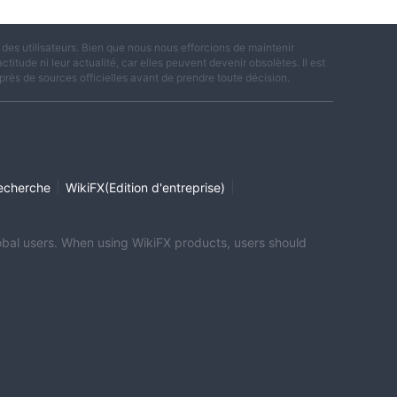
es utilisateurs. Bien que nous nous efforcions de maintenir
titude ni leur actualité, car elles peuvent devenir obsolètes. Il est
rès de sources officielles avant de prendre toute décision.
|
|
echerche
WikiFX(Edition d'entreprise)
global users. When using WikiFX products, users should