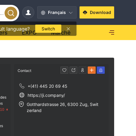
Français
Download
ult language?
Switch
ers
EXPO
Marché
Contact
+(41) 445 20 69 45
https://ji.company/
 des
es
Gotthardstrasse 26, 6300 Zug, Swit
.10
zerland
res