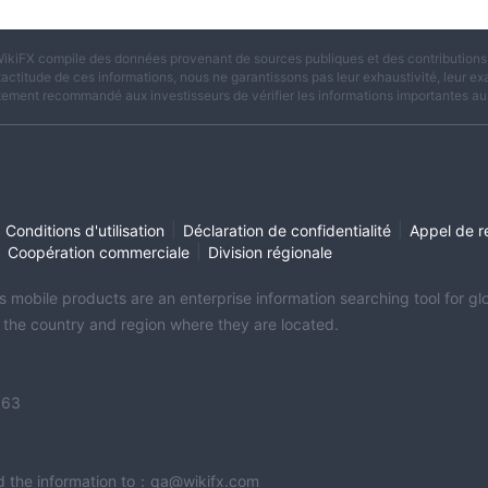
ikiFX compile des données provenant de sources publiques et des contributions d
xactitude de ces informations, nous ne garantissons pas leur exhaustivité, leur exac
tement recommandé aux investisseurs de vérifier les informations importantes aup
|
|
Conditions d'utilisation
Déclaration de confidentialité
Appel de r
|
|
Coopération commerciale
Division régionale
its mobile products are an enterprise information searching tool for 
f the country and region where they are located.
363
end the information to：qa@wikifx.com