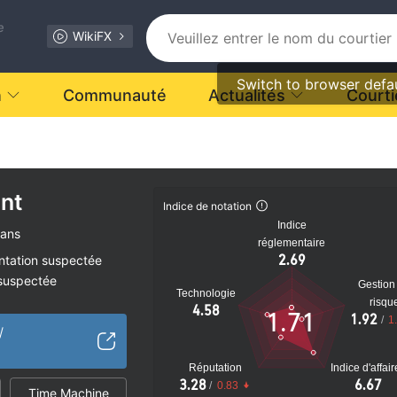
e
WikiFX
Switch to browser defa
n
Communauté
Actualités
Courti
nt
Indice de notation
Indice
 ans
réglementaire
2.69
ntation suspectée
 suspectée
Gestion
Technologie
tiel
risqu
4.58
1.71
1.92
/
1
/
Réputation
Indice d'affai
3.28
6.67
/
0.83
Time Machine