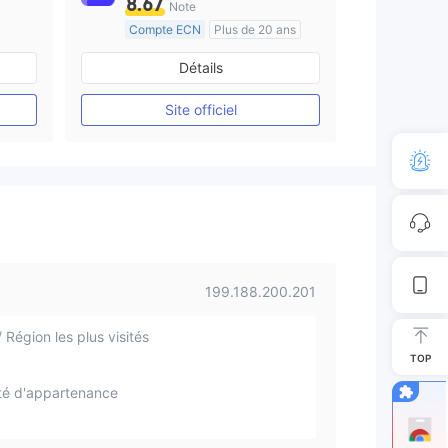
8.67
Note
Compte ECN
Plus de 20 ans
e
Réglementation de Australie
Détails
Market Making (MM)
Etiquette principale MT4
Site officiel
199.188.200.201
 Région les plus visités
TOP
té d'appartenance