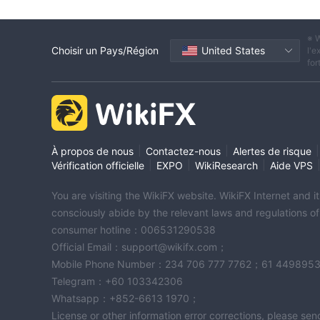
※ W
Choisir un Pays/Région
United States
l'e
for
|
|
|
À propos de nous
Contactez-nous
Alertes de risque
|
|
|
Vérification officielle
EXPO
WikiResearch
Aide VPS
You are visiting the WikiFX website. WikiFX Internet and 
consciously abide by the relevant laws and regulations o
consumer hotline：006531290538
Official Email：support@wikifx.com；
Mobile Phone Number：234 706 777 7762；61 449895
Telegram：+60 103342306
Whatsapp：+852-6613 1970；
License or other information error corrections, please s