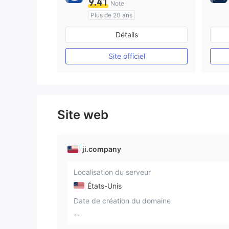
9.41
Note
Plus de 20 ans
Réglementation de Australie
Détails
Market Making (MM)
Etiquette principale MT4
Site officiel
Site web
ji.company
Localisation du serveur
États-Unis
Date de création du domaine
--