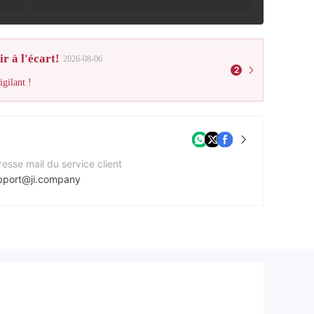
r à l'écart!
2026-08-06
2
gilant !
esse mail du service client
pport@ji.company
méro de contact
41) 445 20 69 45
e Web de l'entreprise
ps://ji.company/