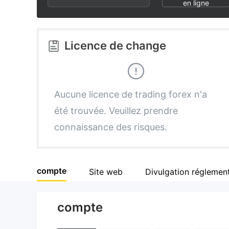
2
8
2
en ligne
3
9
3
Licence de change
4
4
5
5
Aucune licence de trading forex n'a
été trouvée. Veuillez prendre
6
6
connaissance des risques.
7
7
compte
Site web
Divulgation réglement
8
8
compte
9
9