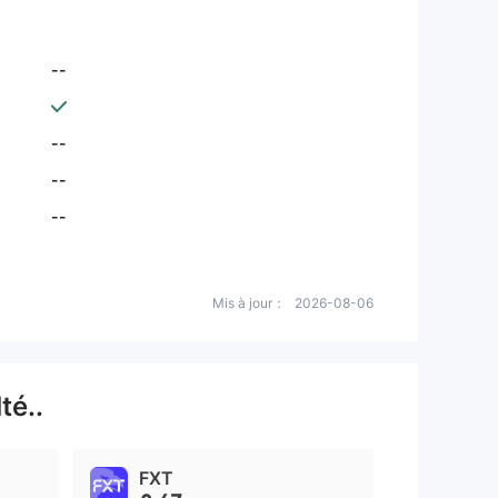
--
--
--
--
Mis à jour：
2026-08-06
té..
FXT