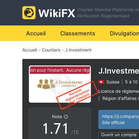
0
Courtier Mondial Plateforme d
1
Vérification Réglementaire
2
Accueil
Classements
Divulgatio
Accueil
-
Courtiers
-
J.Investment
3
4
J.Investme
réglementation pour l'instant.
Aucune réglementation pour l'instant.
Suisse
|
5 à 10
5
Licence de régleme
Région d'affaires
|
0
6
0
Risque élevé poten
|
https://ji.company
Note
1
.
7
1
Site officiel
/10
Ouvrir un compte