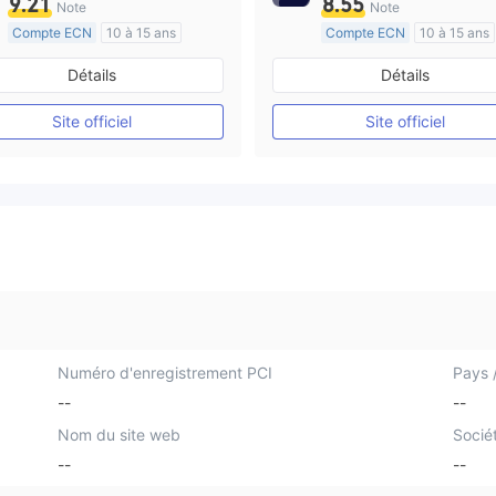
9.21
8.55
Note
Note
Compte ECN
10 à 15 ans
Compte ECN
10 à 15 ans
Réglementation de Australie
Réglementation de Australi
Détails
Détails
Market Making (MM)
Market Making (MM)
Etiquette principale MT4
Etiquette principale MT4
Site officiel
Site officiel
Numéro d'enregistrement PCI
Pays /
--
--
Nom du site web
Socié
--
--