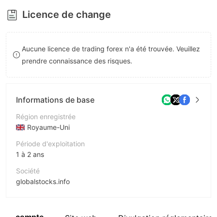
8
Licence de change
9
Aucune licence de trading forex n'a été trouvée. Veuillez
prendre connaissance des risques.
Informations de base
Région enregistrée
Royaume-Uni
Période d'exploitation
1 à 2 ans
Société
globalstocks.info
Abréviation
globalstocks