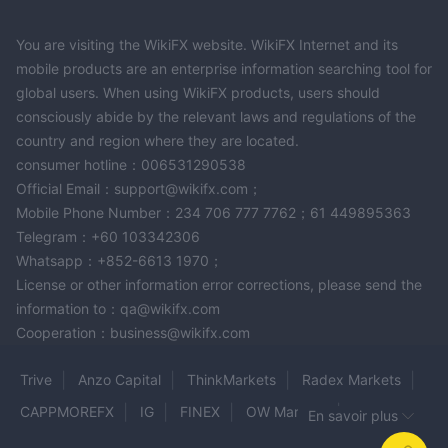
You are visiting the WikiFX website. WikiFX Internet and its
mobile products are an enterprise information searching tool for
global users. When using WikiFX products, users should
consciously abide by the relevant laws and regulations of the
country and region where they are located.
consumer hotline：006531290538
Official Email：support@wikifx.com；
Mobile Phone Number：234 706 777 7762；61 449895363
Telegram：+60 103342306
Whatsapp：+852-6613 1970；
License or other information error corrections, please send the
information to：qa@wikifx.com
Cooperation：business@wikifx.com
Trive
Anzo Capital
ThinkMarkets
Radex Markets
CAPPMOREFX
IG
FINEX
OW Markets
En savoir plus
GO4REX
RIYADEX FINANCIALS
Saxo Banque