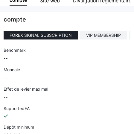
compte
Site web
Divulgation réglementaire
Personnel
--
compte
FOREX SIGNAL SUBSCRIPTION
VIP MEMBERSHIP
Benchmark
--
Monnaie
--
Effet de levier maximal
--
SupportedEA
Dépôt minimum