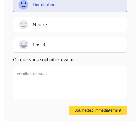
Le Compte Standard convient à ceux qui souhaitent investir à
Divulgation
long terme.
Le Compte Ultra Low DASUN convient à ceux qui sont
aventureux.
Neutre
Le Compte Actions convient à ceux qui sont professionnels.
DASUN Frais
Positifs
DASUN Les frais sont très bas dans l'industrie.
Ce que vous souhaitez évaluer
Plateforme de trading
Veuillez saisir...
Service client
DASUN propose un service client en ligne 24/7 via le support
par e-mail. D'autres canaux de contact plus directs tels que le
chat en direct ou le téléphone ne sont pas disponibles.
Soumettez immédiatement
Conclusion
Le plus grand avantage de DASUN est qu'il propose des
spreads compétitifs. Néanmoins, sa plateforme de trading