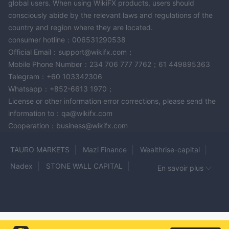
global users. When using WikiFX products, users should
consciously abide by the relevant laws and regulations of the
country and region where they are located.
consumer hotline：006531290538
Official Email：support@wikifx.com；
Mobile Phone Number：234 706 777 7762；61 449895363
Telegram：+60 103342306
Whatsapp：+852-6613 1970；
License or other information error corrections, please send the
information to：qa@wikifx.com
Cooperation：business@wikifx.com
TAURO MARKETS
Mazi Finance
Wealthrise-capital
Nadex
STONE WALL CAPITAL
En savoir plus
Titan Capital Markets
EC markets
XCMARKET
Jarden
SMARTCUBEFX
BAAZEX
Pocket Broker
SuperAI Options7
FCFX
FPRO
CRYPTO FX