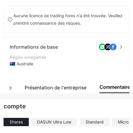
8
8
Aucune licence de trading forex n'a été trouvée. Veuillez
9
9
prendre connaissance des risques.
Informations de base
Région enregistrée
Australie
Période d'exploitation
2 à 5 ans
Commentaire
e web
Présentation de l'entreprise
Société
DASUN Limited
compte
Shares
DASUN Ultra Low
Standard
Micro