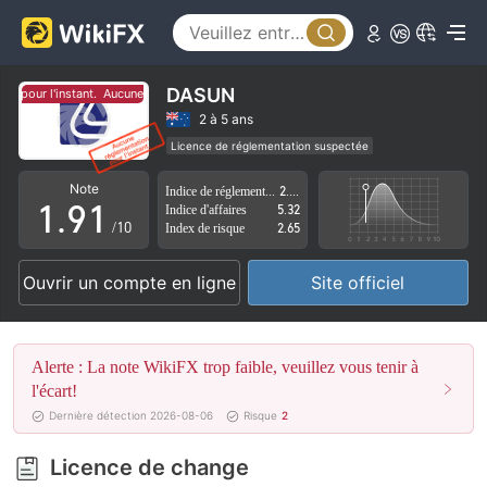
4
5
6
DASUN
n pour l'instant.
Aucune réglementation pour l'instant.
7
2 à 5 ans
Licence de réglementation suspectée
0
8
0
Région d'affaires suspectée
Risque élevé potentiel
Note
Indice de réglementation
2.54
1
.
9
1
Indice d'affaires
5.32
/10
Index de risque
2.65
2
2
Ouvrir un compte en ligne
Site officiel
3
3
4
4
Alerte : La note WikiFX trop faible, veuillez vous tenir à
5
5
l'écart!
Dernière détection 2026-08-06
Risque
2
6
6
Licence de change
7
7