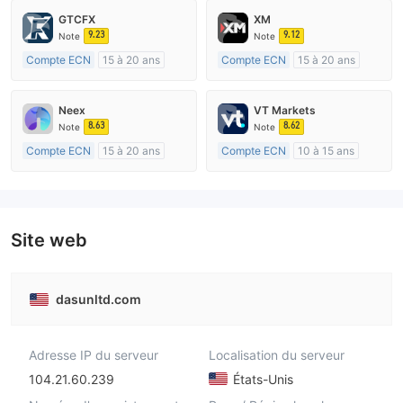
GTCFX
XM
9.23
9.12
Note
Note
Compte ECN
15 à 20 ans
Compte ECN
15 à 20 ans
Réglementation de Royaume-Uni
Réglementation de Australie
Market Making (MM)
Market Making (MM)
Neex
VT Markets
Etiquette principale MT4
Etiquette principale MT4
8.63
8.62
Note
Note
Compte ECN
15 à 20 ans
Compte ECN
10 à 15 ans
Réglementation de Australie
Réglementation de Australie
Market Making (MM)
Market Making (MM)
Etiquette principale MT4
Etiquette principale MT4
Site web
dasunltd.com
Adresse IP du serveur
Localisation du serveur
104.21.60.239
États-Unis