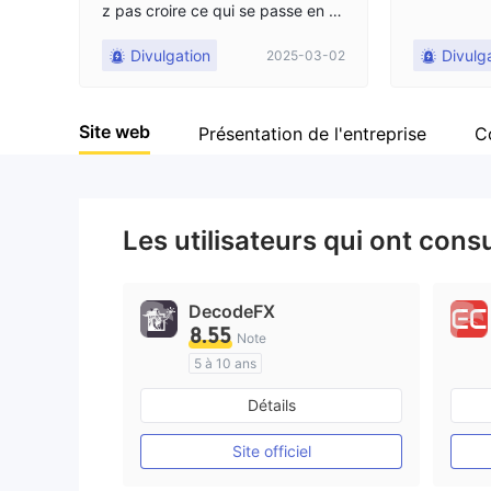
z pas croire ce qui se passe en c
e moment, CEUX QUI NE FONT P
Divulgation
Divulg
2025-03-02
AS D'INVESTISSEMENT S'IL VOU
S PLAÎT
Site web
Présentation de l'entreprise
C
Les utilisateurs qui ont cons
DecodeFX
8.55
Note
5 à 10 ans
Réglementation de Australie
Détails
Market Making (MM)
Etiquette principale MT4
Site officiel