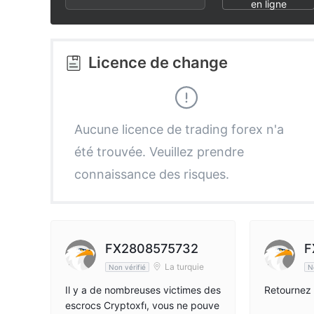
2
3
en ligne
3
4
Licence de change
4
5
5
6
Aucune licence de trading forex n'a
été trouvée. Veuillez prendre
6
7
connaissance des risques.
7
8
8
9
FX2808575732
F
La turquie
Non vérifié
N
9
Il y a de nombreuses victimes des
Retournez 
escrocs Cryptoxfı, vous ne pouve