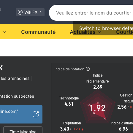
e
WikiFX
Switch to browser defa
n
Communauté
Actualités
Courti
X
Indice de notation
Indice
t les Grenadines
|
réglementaire
2.69
Gestion
ntation suspectée
Technologie
risqu
 suspectée
4.61
1.92
2.56
/
0
tiel
nline.com/
Réputation
Indice d'affai
3.40
6.96
/
0.23
Time Machine