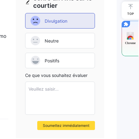
courtier
TOP
Divulgation
ises
-
 mo
Neutre
Chrome
s,
Positifs
 de
Ce que vous souhaitez évaluer
s de
Veuillez saisir...
Soumettez immédiatement