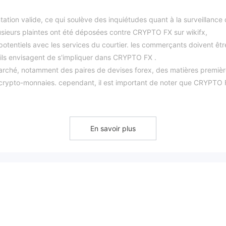
tion valide, ce qui soulève des inquiétudes quant à la surveillance
lusieurs plaintes ont été déposées contre CRYPTO FX sur wikifx,
s potentiels avec les services du courtier. les commerçants doivent êtr
'ils envisagent de s'impliquer dans CRYPTO FX .
rché, notamment des paires de devises forex, des matières premièr
 crypto-monnaies. cependant, il est important de noter que CRYPTO
s réglementaires, ce qui augmente le risque potentiel pour les
acun avec sa propre exigence de dépôt minimum, son effet de levi
En savoir plus
 traders doivent examiner attentivement ces facteurs en fonction 
nible.
aire metatrader 4 (mt4), connue pour son exécution efficace des ordres
t, les méthodes de paiement disponibles pour CRYPTO FX sont limité
e qui peut être gênant pour les personnes qui préfèrent des options
ou les crypto-monnaies.
ntation, des plaintes des clients et des méthodes de paiement limité
évaluer soigneusement les risques potentiels avant d'envisager CRY