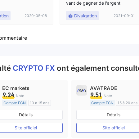
vant de gagner de l'argent.
ation
Divulgation
2020-05-08
2021-09-01
ommentaire
ulté
CRYPTO FX
ont également consulté
EC markets
AVATRADE
9.24
9.51
Note
Note
Compte ECN
10 à 15 ans
Compte ECN
15 à 20 ans
Réglementation de Australie
Réglementation de Australi
Détails
Détails
Market Making (MM)
Market Making (MM)
Etiquette principale MT4
Etiquette principale MT4
Site officiel
Site officiel