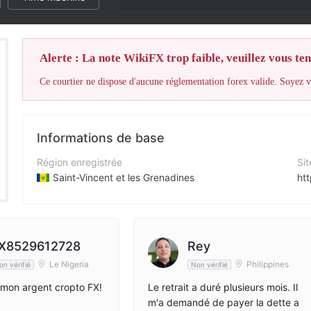
La note WikiF
Alerte : La note WikiFX trop faible, veuillez vous teni
Ce courtier ne dispose d'aucune réglementation forex valide. Soyez vi
Informations de base
Région enregistrée
Sit
Saint-Vincent et les Grenadines
htt
Période d'exploitation
5 à 10 ans
Société
X8529612728
Rey
Trade Com Limited
Le Nigeria
Philippines
on vérifié
Non vérifié
mon argent cropto FX!
Le retrait a duré plusieurs mois. Il
m'a demandé de payer la dette a