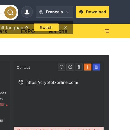
Français
Download
ult language?
Switch
ers
EXPO
Marché
Contact
https://cryptofxonline.com/
 des
es
.50
res