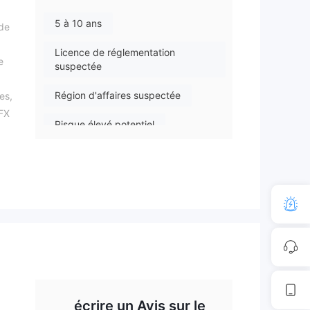
5 à 10 ans
 de
Licence de réglementation
e
suspectée
Région d'affaires suspectée
es,
 FX
Risque élevé potentiel
er
de
 et
s
es,
PTO
écrire un Avis sur le