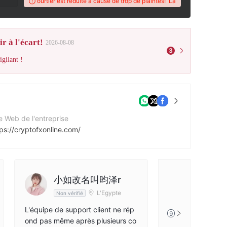
X de ce courtier est réduite à cause de trop de plaintes!
La note WikiFX de ce cou
r à l'écart!
2026-08-08
3
gilant !
e Web de l'entreprise
ps://cryptofxonline.com/
小如改名叫昀泽r
景雄
L'Egypte
Non vérifié
Non vérifié
L'équipe de support client ne rép
Crypto FX n'est q
9
ond pas même après plusieurs co
er louche, les gars