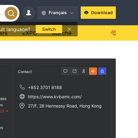
Français
Download
ult language?
Switch
ers
EXPO
Marché
Contact
+852 3701 8188
https://www.kvbamc.com/
 des
es
27/F, 28 Hennessy Road, Hong Kong
.29
res