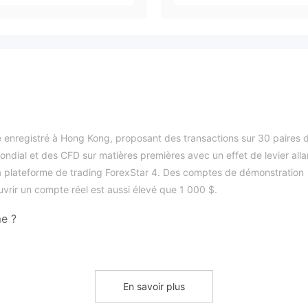
 enregistré à Hong Kong, proposant des transactions sur 30 paires 
ndial et des CFD sur matières premières avec un effet de levier alla
a la plateforme de trading ForexStar 4. Des comptes de démonstration
vrir un compte réel est aussi élevé que 1 000 $.
me ?
alide. Il ne détient que deux licences SFC révoquées.
e
En savoir plus