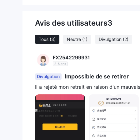
Effet de levier
effet de levier maximal
1:2
KVB propose un
de
et les pertes, choisir le bon montant est une déterm
Avis des utilisateurs
3
Frais KVB
Plateforme de trading
Dépôt et retr
Tous
(3)
Neutre
(1)
Divulgation
(2)
carte
Le courtier n'accepte que les paiements par
Aucun montant minimum de retrait défini et aucun fr
FX2542299931
3-5 ans
Impossible de se retirer
Divulgation
Il a rejeté mon retrait en raison d'un mauva