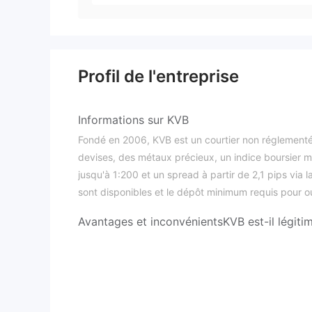
Profil de l'entreprise
Informations sur KVB
Fondé en 2006, KVB est un courtier non réglementé
devises, des métaux précieux, un indice boursier mo
jusqu'à 1:200 et un spread à partir de 2,1 pips vi
sont disponibles et le dépôt minimum requis pour ou
Avantages et inconvénients
KVB est-il légiti
Non, KVB n'a actuellement aucune réglementation v
Que puis-je trader sur KVB ?
Type de compt
KVB propose deux types de compte :