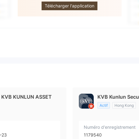
Télécharger l'application
B KUNLUN ASSET
KVB Kunlun Secur
Actif
Hong Kong
Numéro d'enregistrement
-23
1179540