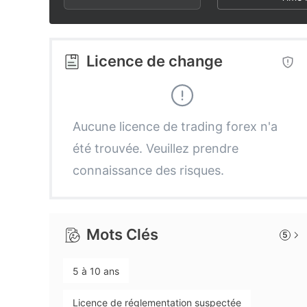
2
7
7
3
8
8
Licence de change
4
9
9
5
Aucune licence de trading forex n'a
été trouvée. Veuillez prendre
6
connaissance des risques.
7
Mots Clés
5
8
5 à 10 ans
9
Licence de réglementation suspectée