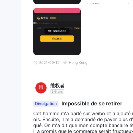
2021-09-19
Hong Kong
维权者
3-5 ans
Impossible de se retirer
Divulgation
Cet homme m'a parlé sur weibo et a ajouté m
ois. Ensuite, il m'a demandé de payer plus d
qué. On m'a dit que mon compte bancaire éta
Il a promis que le commerce serait fructueux