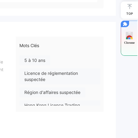
TOP
Chrome
Mots Clés
5 à 10 ans
de
nt
Licence de réglementation
suspectée
Région d'affaires suspectée
Hong Kong Licence Trading
Produits Dérivés (AGN) Révoqué
Risque élevé potentiel