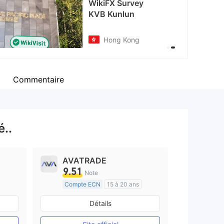
WikiFX Survey
KVB Kunlun
Hong Kong
Commentaire
..
AVATRADE
9.51
Note
Compte ECN
15 à 20 ans
e
Réglementation de Australie
Détails
Market Making (MM)
Etiquette principale MT4