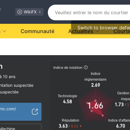
e
WikiFX
Switch to browser defa
n
Communauté
Actualités
Courti
n
Indice de notation
Indice
à 10 ans
réglementaire
2.69
ntation suspectée
 suspectée
Gestion
Technologie
e Trading Produits
risqu
4.58
1.66
1.73
oqué
/
1
amc.com/
tiel
Réputation
Indice d'affai
3.63
6.70
/
0.11
Machine