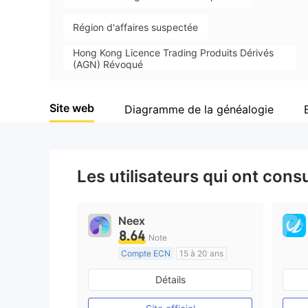
WikiFX Survey
Da
KVB Kunlun
Région d'affaires suspectée
Hong Kong Licence Trading Produits Dérivés
Hong Kong
(AGN) Révoqué
Risque élevé potentiel
Site web
Diagramme de la généalogie
Les utilisateurs qui ont cons
Neex
8.64
Note
Compte ECN
15 à 20 ans
Réglementation de Australie
Détails
Market Making (MM)
Etiquette principale MT4