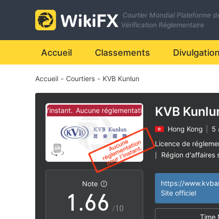
Courtier Mondial Plateforme d
0
0
Vérification Réglementaire
1
1
Accueil
Classements
Divulgatio
Accueil
-
Courtiers
-
KVB Kunlun
2
2
3
3
KVB Kunlu
ation pour l'instant.
Aucune réglementation pour l'instant.
Hong Kong
|
5 
4
4
Licence de régleme
Région d'affaires
|
0
5
5
Hong Kong Licenc
|
Dérivés (AGN) Rév
https://www.kvb
Note
Risque élevé poten
|
1
.
6
6
Site officiel
/10
Time 