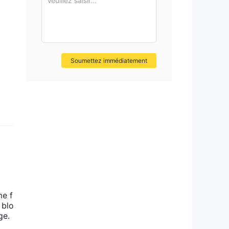
Veuillez saisir...
Soumettez immédiatement
me f
 blo
ge.