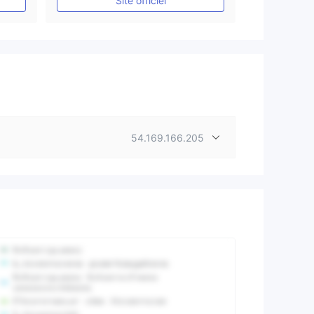
Site officiel
54.169.166.205