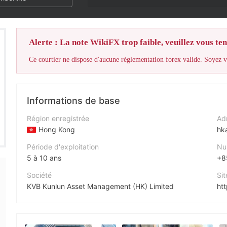
Alerte : La note WikiFX trop faible, veuillez vous teni
Ce courtier ne dispose d'aucune réglementation forex valide. Soyez vi
Informations de base
Région enregistrée
Adr
Hong Kong
hk
Période d'exploitation
Nu
5 à 10 ans
+8
Société
Sit
KVB Kunlun Asset Management (HK) Limited
ht
Abréviation
Adr
KVB Kunlun
27