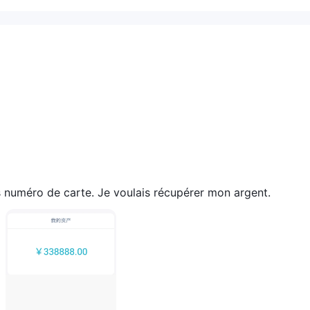
00
. Étant donné que l'effet de levier peut amplifier à la fois les bénéf
ination clé du risque pour les traders.
ait
 de crédit/débit, virement bancaire et virement télégraphiqu
ais spécifié.
is numéro de carte. Je voulais récupérer mon argent.