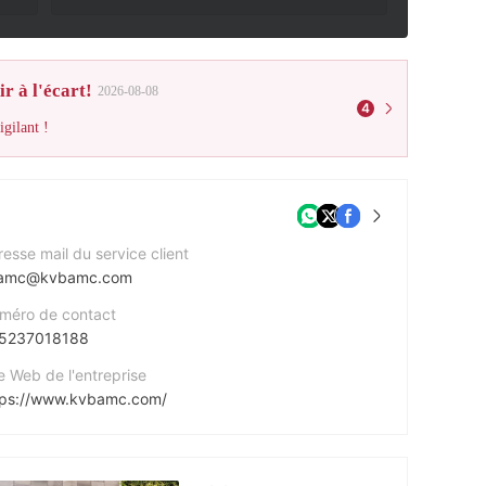
r à l'écart!
2026-08-08
4
gilant !
esse mail du service client
amc@kvbamc.com
méro de contact
5237018188
e Web de l'entreprise
tps://www.kvbamc.com/
esse de l'entreprise
/F, 28 Hennessy Road, Hong Kong