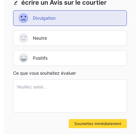
Bitcoin, Ethereum, Litecoin,
COPERATE-FINANC accepte
écrire un Avis sur le courtier
Bitcoin cash et autres cryptos
en échange. Il prend
Perfect Money
également en charge
pour les dépôts et les
Divulgation
retraits.
Service client
Neutre
Vous pouvez contacter COPERATE-FINANCE de différentes
manières, notamment par e-mail, messagerie en ligne, chat en
Positifs
direct et réseaux sociaux. Leur service client est disponible
24/7
et gratuit.
Ce que vous souhaitez évaluer
Conclusion
Veuillez saisir...
En conclusion, COPERATE-FINANCE est un fournisseur de
trading forex et cryptos dans le monde du forex. Il propose
quatre types de plans d'investissement avec un investissement
minimum acceptable. Bien que la protection des données DDoS
soit assurée, elle n'est pas bien réglementée. Par conséquent,
Soumettez immédiatement
elle peut convenir aux traders expérimentés.