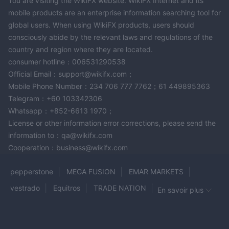
You are visiting the WikiFX website. WikiFX Internet and its
mobile products are an enterprise information searching tool for
global users. When using WikiFX products, users should
consciously abide by the relevant laws and regulations of the
country and region where they are located.
consumer hotline：006531290538
Official Email：support@wikifx.com；
Mobile Phone Number：234 706 777 7762；61 449895363
Telegram：+60 103342306
Whatsapp：+852-6613 1970；
License or other information error corrections, please send the
information to：qa@wikifx.com
Cooperation：business@wikifx.com
pepperstone
MEGA FUSION
EMAR MARKETS
vestrado
Equitros
TRADE NATION
En savoir plus
XTREME MARKETS
Switch Markets
Far East
TradeFX360
PARADTRADE
NOVUS MARKETS