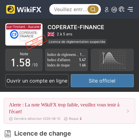
0
3
1
4
2
5
COPERATE-FINANCE
 pour l'instant.
Aucune réglementation pour l'instant.
3
6
2 à 5 ans
Licence de réglementation suspectée
0
4
7
Région d'affaires suspectée
Risque élevé potentiel
Note
Indice de réglementation
1.73
1
.
5
8
Indice d'affaires
5.47
/10
Index de risque
1.66
2
6
9
Ouvrir un compte en ligne
Site officiel
3
7
4
8
Alerte : La note WikiFX trop faible, veuillez vous tenir à
5
9
l'écart!
Dernière détection 2026-08-10
Risque
2
6
Licence de change
7