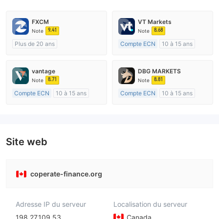
FXCM
VT Markets
9.41
8.68
Note
Note
Plus de 20 ans
Compte ECN
10 à 15 ans
Réglementation de Australie
Réglementation de Australie
Market Making (MM)
Market Making (MM)
vantage
DBG MARKETS
Etiquette principale MT4
Etiquette principale MT4
8.71
8.81
Note
Note
Compte ECN
10 à 15 ans
Compte ECN
10 à 15 ans
Réglementation de Australie
Réglementation de Australie
Market Making (MM)
Market Making (MM)
Etiquette principale MT4
Etiquette principale MT4
Site web
coperate-finance.org
Adresse IP du serveur
Localisation du serveur
198.27.109.53
Canada