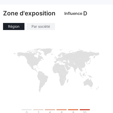
Market Making (MM)
Market Making (MM)
Etiquette principale MT4
Etiquette principale MT4
Zone d'exposition
D
Influence
Région
Par société
0
2
4
6
8
10