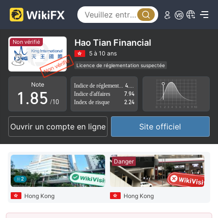
3
0
4
1
5
2
Hao Tian Financial
Non vérifié
6
3
5 à 10 ans
Licence de réglementation suspectée
0
7
4
Région d'affaires suspectée
Risque élevé potentiel
Note
Indice de réglementation
4.06
1
.
8
5
Indice d'affaires
7.94
/10
Index de risque
2.24
2
9
6
Ouvrir un compte en ligne
Site officiel
3
7
4
8
Danger
5
9
2
6
Hong Kong
Hong Kong
7