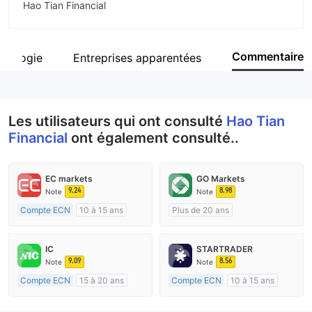
Hao Tian Financial
Abréviation
Hao Tian Financial
Commentaire
néalogie
Entreprises apparentées
Personnel
--
Les utilisateurs qui ont consulté
Hao Tian
Financial
ont également consulté..
EC markets
GO Markets
9.24
8.98
Note
Note
Compte ECN
10 à 15 ans
Plus de 20 ans
Réglementation de Australie
Réglementation de Australie
Market Making (MM)
Market Making (MM)
IC
STARTRADER
Etiquette principale MT4
cTrader
9.09
8.56
Note
Note
Compte ECN
15 à 20 ans
Compte ECN
10 à 15 ans
Réglementation de Australie
Réglementation de Australie