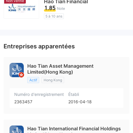
Non vérifié
Hao Tian Financial
1.85
Note
5 à 10 ans
Licence de réglementation suspectée
Région d'affaires suspectée
Risque élevé potentiel
Entreprises apparentées
Hao Tian Asset Management
Limited(Hong Kong)
Actif
Hong Kong
Numéro d'enregistrement
Établi
2363457
2016-04-18
Hao Tian International Financial Holdings