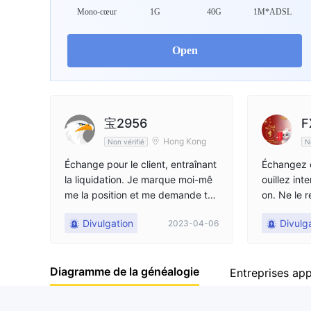
Mono-cœur
1G
40G
1M*ADSL
Open
宝2956
F
Hong Kong
Non vérifié
N
Échange pour le client, entraînant
Échangez c
la liquidation. Je marque moi-mê
ouillez int
me la position et me demande tou
on. Ne le r
jours de payer pour le retrait. Veui
déverrouil
Divulgation
Divulg
2023-04-06
llez tenir justice
t pour retir
Diagramme de la généalogie
Entreprises ap