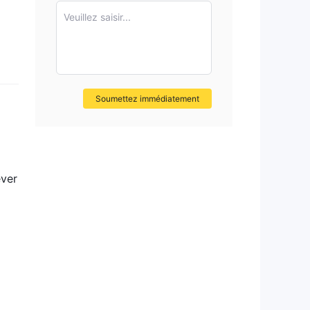
Veuillez saisir...
Soumettez immédiatement
éver