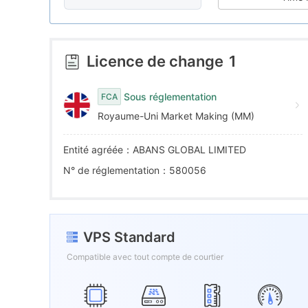
7
6
8
7
Licence de change
1
9
8
Sous réglementation
FCA
Royaume-Uni Market Making (MM)
9
Entité agréée：ABANS GLOBAL LIMITED
N° de réglementation：580056
VPS Standard
Compatible avec tout compte de courtier