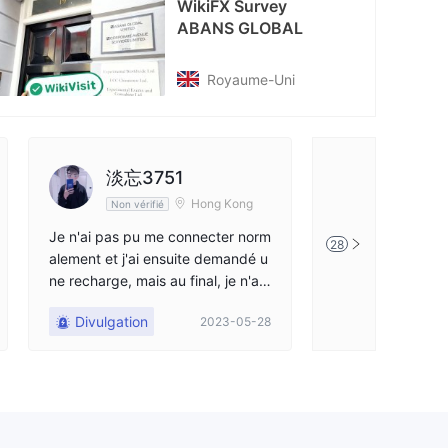
WikiFX Survey
ABANS GLOBAL
Royaume-Uni
淡忘3751
宝295
Hong Kong
Non vérifié
Non vérifié
Je n'ai pas pu me connecter norm
le AGL le chef d'
28
alement et j'ai ensuite demandé u
trompés et induit
ne recharge, mais au final, je n'ai t
s d'argent et ne 
rouvé personne
gent. notre arge
Divulgation
Divulgation
2023-05-28
né, nous demando
aire de faire respe
t le compte peut 
ner normalement.