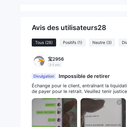
Avis des utilisateurs
28
Tous
(28)
Positifs
(1)
Neutre
(3)
Di
宝2956
3-5 ans
Impossible de retirer
Divulgation
Échange pour le client, entraînant la liqui
de payer pour le retrait. Veuillez tenir justice