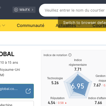
e
WikiFX
Switch to browser defa
n
Communauté
Actualités
Courti
OBAL
Indice de notation
Indice
10 à 15 ans
réglementaire
7.71
 Royaume-Uni
MM)
Gestion
Technologie
 suspectée
risqu
5.26
6.95
7.67
/
0
tiel
http://www.abansglobal.co.uk/
Réputation
Indice d'affai
4.54
7.66
/
0.58
Machine