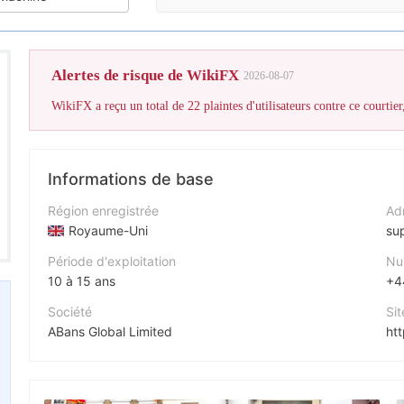
La note Wi
Alertes de risque de WikiFX
2026-08-07
Informations de base
Région enregistrée
Adr
Royaume-Uni
su
Période d'exploitation
Nu
10 à 15 ans
+4
Société
Sit
ABans Global Limited
ht
Abréviation
Adr
ABANS GLOBAL