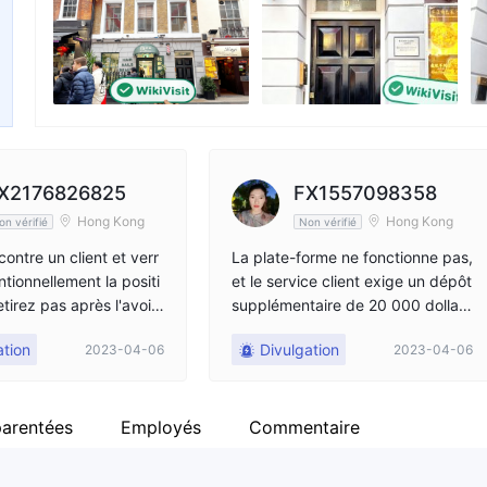
Personnel
--
X2176826825
FX1557098358
Hong Kong
Hong Kong
on vérifié
Non vérifié
ontre un client et verr
La plate-forme ne fonctionne pas,
entionnellement la positi
et le service client exige un dépôt
etirez pas après l'avoir
supplémentaire de 20 000 dollars
lé. Exiger un autre dépô
américains avant de retirer des fo
ation
Divulgation
2023-04-06
2023-04-06
er.
nds et je demande une aide offici
elle
parentées
Employés
Commentaire