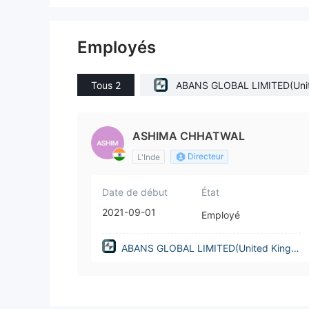
Employés
Tous 2
ABANS GLOBAL LIMITED(Uni
d Kingdom)
ASHIMA CHHATWAL
Directeur
L'Inde
Date de début
État
2021-09-01
Employé
ABANS GLOBAL LIMITED(United Kingd
om)