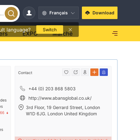
Français
Download
ult language?
Switch
ers
EXPO
Marché
Contact
+44 (0) 203 868 5803
http://www.abansglobal.co.uk/
 des
es
3rd Floor, 19 Gerrard Street, London
.66
W1D 6JG. London United Kingdom
res