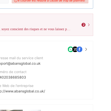
kiFX de ce courtier est réduite à cause de trop de plaintes!
La note WikiFX de ce 
2
WikiFX a reçu un total de 22 plaintes d'utilisateurs contre ce courtier, soyez conscient des risques et ne vous laissez pas arnaquer !
esse mail du service client
pport@abansglobal.co.uk
méro de contact
402038685803
e Web de l'entreprise
tp://www.abansglobal.co.uk/
esse de l'entreprise
3rd Floor, 19 Gerrard Street, London W1D 6JG. London United Kingdom