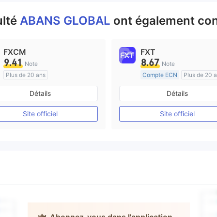
ulté
ABANS GLOBAL
ont également con
FXCM
FXT
9.41
8.67
Note
Note
Plus de 20 ans
Compte ECN
Plus de 20 
Réglementation de Australie
Réglementation de Australi
Détails
Détails
Market Making (MM)
Market Making (MM)
Etiquette principale MT4
Etiquette principale MT4
Site officiel
Site officiel