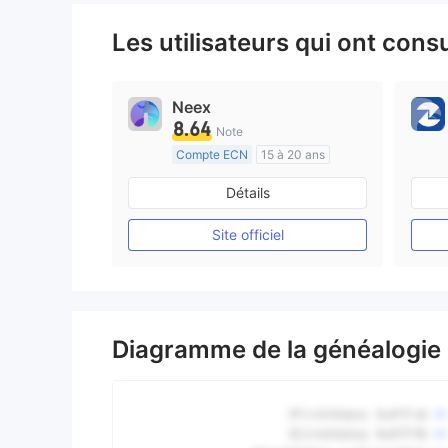
Les utilisateurs qui ont cons
Neex
8.64
Note
Compte ECN
15 à 20 ans
Réglementation de Australie
Détails
Market Making (MM)
Etiquette principale MT4
Site officiel
Diagramme de la généalogie