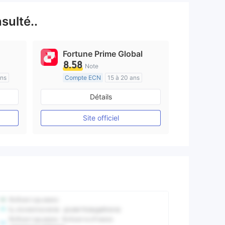
sulté..
Fortune Prime Global
8.58
Note
ans
Compte ECN
15 à 20 ans
e
Réglementation de Australie
Détails
Market Making (MM)
Etiquette principale MT4
Site officiel