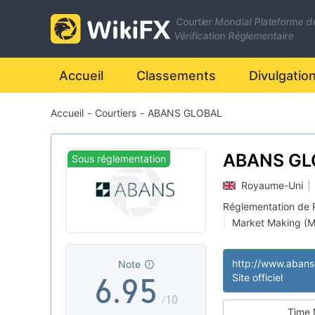
2
Courtier Mondial Plateforme d
0
3
Vérification Réglementaire
1
4
0
Accueil
Classements
Divulgatio
Accueil
-
Courtiers
-
ABANS GLOBAL
2
5
1
3
6
2
ABANS GL
Sous réglementation
Royaume-Uni
|
4
7
3
Réglementation de
Market Making (
|
5
8
4
Région d'affaires
|
Risque élevé poten
|
Note
6
.
9
5
Site officiel
/10
Time 