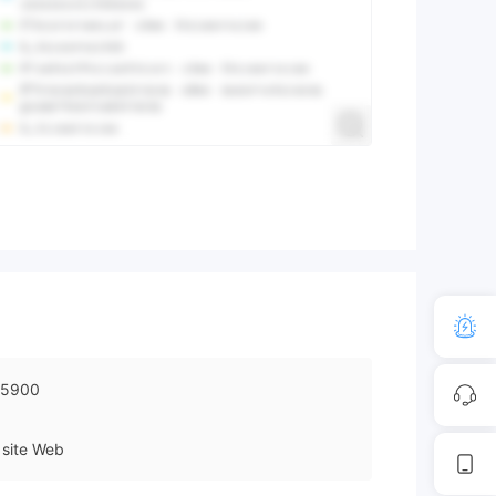
25900
site Web