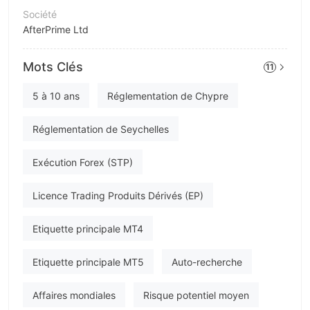
Société
AfterPrime Ltd
Abréviation
Mots Clés
11
Afterprime
Personnel
5 à 10 ans
Réglementation de Chypre
--
Réglementation de Seychelles
Exécution Forex (STP)
Licence Trading Produits Dérivés (EP)
Etiquette principale MT4
Etiquette principale MT5
Auto-recherche
Affaires mondiales
Risque potentiel moyen