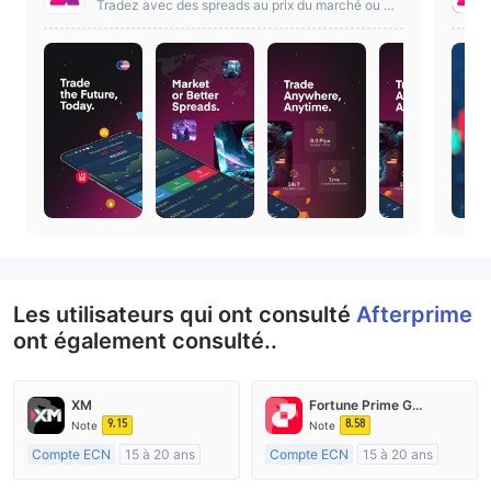
Tradez avec des spreads au prix du marché ou me
illeurs et des fonctionnalités avancées sur Afterpri
me.
Les utilisateurs qui ont consulté
Afterprime
ont également consulté..
XM
Fortune Prime Global
9.15
8.58
Note
Note
Compte ECN
15 à 20 ans
Compte ECN
15 à 20 ans
Réglementation de Australie
Réglementation de Australie