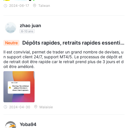
2024-06-17
Taïwan
zhao juan
6-10 ans
Dépôts rapides, retraits rapides essentie
Neutre
ls : Améliorer l'expérience de trading de crypto-
Il est convivial, permet de trader un grand nombre de devises, u
monnaies
n support client 24/7, support MT4/5. Le processus de dépôt et
de retrait doit être rapide car le retrait prend plus de 3 jours et d
oit être amélioré.
2024-04-30
Malaisie
Yoba94