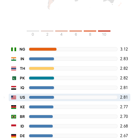
0
2
4
6
8
10
3.12
NG
2.83
IN
2.82
TH
2.82
PK
2.81
IQ
2.81
US
2.77
KE
2.70
BR
2.68
ID
2.67
DE