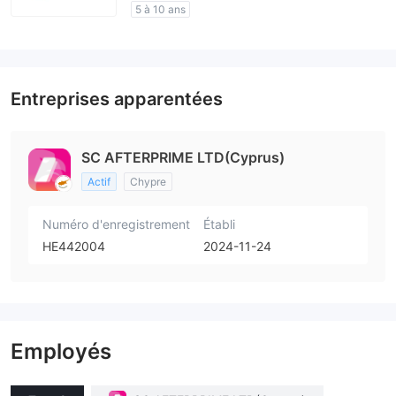
5 à 10 ans
Licence de réglementation suspectée
Région d'affaires suspectée
Risque élevé potentiel
Entreprises apparentées
SC AFTERPRIME LTD(Cyprus)
Actif
Chypre
Numéro d'enregistrement
Établi
HE442004
2024-11-24
Employés