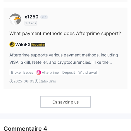
account, which is ideal for active traders like myself.
x1250
1-2 ans
What payment methods does Afterprime support?
WikiFX
Répondre
Afterprime supports various payment methods, including
VISA, Skrill, Neteller, and cryptocurrencies. I like the
flexibility, especially when I want to choose a payment
Broker Issues
Afterprime
Deposit
Withdrawal
method based on speed and convenience. For me,
2025-06-03
États-Unis
cryptocurrencies are the fastest option with instant
processing.
En savoir plus
Commentaire
4