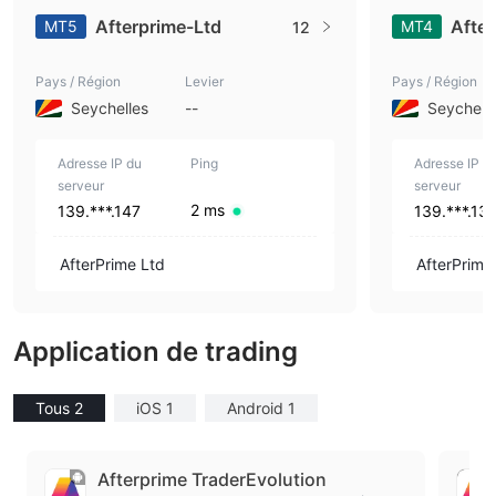
Afterprime-Ltd
After
MT5
MT4
12
Pays / Région
Levier
Pays / Région
Seychelles
--
Seychell
Adresse IP du
Ping
Adresse IP d
serveur
serveur
2 ms
139.***.147
139.***.131
AfterPrime Ltd
AfterPrime
Application de trading
Tous 2
iOS 1
Android 1
Afterprime TraderEvolution