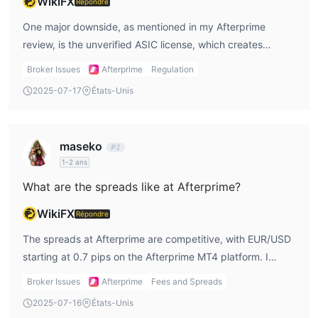
WikiFX
Répondre
l'industrie. Les taux de swap s'appliquent aux positions de nuit.
One major downside, as mentioned in my Afterprime
Frais hors trading
Plateforme de trading
review, is the unverified ASIC license, which creates
uncertainty about the broker’s reliability. Additionally, the
Broker Issues
Afterprime
Regulation
Dépôt et retrait
leverage for cryptocurrencies is limited to 2:1, which is
2025-07-17
États-Unis
Ne facturant aucun frais pour les retraits ou les dépôts,
lower than I would prefer for trading in digital assets.
Afterprime garantit des transactions abordables pour ses
clients. Bien qu'il n'y ait pas de montant minimum fixé au départ,
maseko
il est conseillé d'avoir au moins 200 EUR ou l'équivalent dans
1-2 ans
d'autres devises.
What are the spreads like at Afterprime?
WikiFX
Répondre
The spreads at Afterprime are competitive, with EUR/USD
starting at 0.7 pips on the Afterprime MT4 platform. I
appreciate the tight spreads, especially when trading
Broker Issues
Afterprime
Fees and Spreads
forex, as they help keep my trading costs lower. The
2025-07-16
États-Unis
Afterprime broker also offers raw spreads for the ze PRO