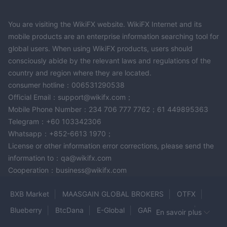
You are visiting the WikiFX website. WikiFX Internet and its
mobile products are an enterprise information searching tool for
global users. When using WikiFX products, users should
consciously abide by the relevant laws and regulations of the
country and region where they are located.
consumer hotline：006531290538
Official Email：support@wikifx.com；
Mobile Phone Number：234 706 777 7762；61 449895363
Telegram：+60 103342306
Whatsapp：+852-6613 1970；
License or other information error corrections, please send the
information to：qa@wikifx.com
Cooperation：business@wikifx.com
BXB Market
MAASGAIN GLOBAL BROKERS
OTFX
Blueberry
BtcDana
E-Global
GARNETTRADE
En savoir plus
Alpari
Profitreturn360
ICM Brokers