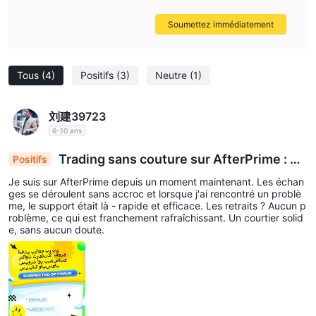
Soumettez immédiatement
Tous
(4)
Positifs
(3)
Neutre
(1)
刘建39723
6-10 ans
Trading sans couture sur AfterPrime : Su
Positifs
pport rapide et retraits sans tracas
Je suis sur AfterPrime depuis un moment maintenant. Les échan
ges se déroulent sans accroc et lorsque j'ai rencontré un problè
me, le support était là - rapide et efficace. Les retraits ? Aucun p
roblème, ce qui est franchement rafraîchissant. Un courtier solid
e, sans aucun doute.