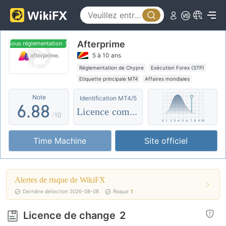
1
3
3
2
4
4
Afterprime
3
5
5
Sous réglementation
Sous réglementation
5 à 10 ans
4
6
6
Réglementation de Chypre
Exécution Forex (STP)
Etiquette principale MT4
Affaires mondiales
5
7
7
Risque potentiel moyen
Réglementation offshore
Note
Identification MT4/5
6
.
8
8
Licence complète
/10
7
9
9
Time Machine
Site officiel
8
9
Alertes de risque de WikiFX
Dernière détection 2026-08-08
Risque
1
Licence de change
2