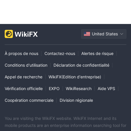
United States
À propos de nous
|
Contactez-nous
|
Alertes de risque
|
Conditions d'utilisation
|
Déclaration de confidentialité
|
Appel de recherche
|
WikiFX(Edition d'entreprise)
|
Vérification officielle
|
EXPO
|
WikiResearch
|
Aide VPS
|
Coopération commerciale
|
Division régionale
You are visiting the WikiFX website. WikiFX Internet and its
mobile products are an enterprise information searching tool for