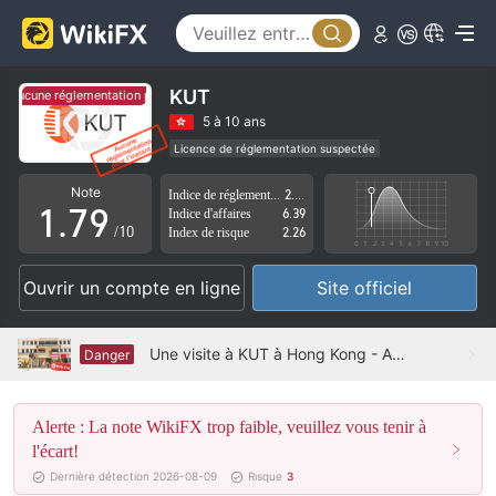
2
4
3
5
4
6
KUT
Aucune réglementation pour l'instant.
Aucune réglementation pour l'instant.
5
7
5 à 10 ans
Licence de réglementation suspectée
0
6
8
Région d'affaires suspectée
Risque élevé potentiel
Note
Indice de réglementation
2.43
1
.
7
9
Indice d'affaires
6.39
/10
Index de risque
2.26
2
8
Ouvrir un compte en ligne
Site officiel
3
9
4
Une visite à KUT à Hong Kong - Aucun bureau trouvé
Danger
5
Alerte : La note WikiFX trop faible, veuillez vous tenir à
6
l'écart!
7
Dernière détection 2026-08-09
Risque
3