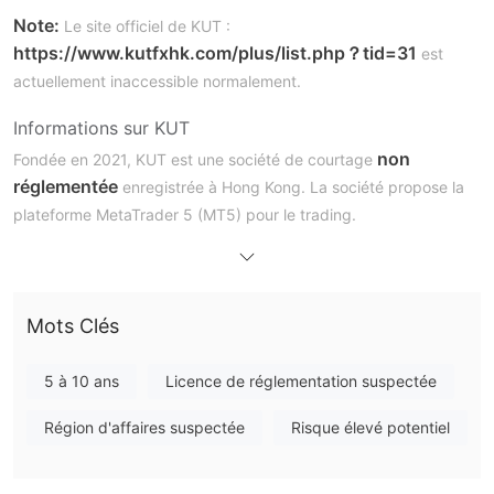
Note:
Le site officiel de KUT :
https://www.kutfxhk.com/plus/list.php？tid=31
est
actuellement inaccessible normalement.
Informations sur KUT
non
Fondée en 2021, KUT est une société de courtage
réglementée
enregistrée à Hong Kong. La société propose la
plateforme MetaTrader 5 (MT5) pour le trading.
KUT est-il légitime ?
sans surveillance réglementaire
KUT semble fonctionner
.
L'absence de réglementation pourrait potentiellement exposer
Mots Clés
les investisseurs à des risques accrus, car il n'existe aucun
cadre établi pour surveiller ou appliquer des pratiques
5 à 10 ans
Licence de réglementation suspectée
équitables.
Région d'affaires suspectée
Risque élevé potentiel
Inconvénients de KUT
Site Web indisponible