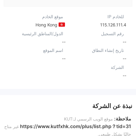
للخادم IP
موقع الخادم
Hong Kong
115.126.111.4
رقم التسجيل
الدول/المناطق الرئيسية
--
--
تاريخ إنشاء النطاق
اسم الموقع
--
--
الشركة
--
نبذة عن الشركة
ملاحظة:
موقع الويب الرسمي لـKUT:
https://www.kutfxhk.com/plus/list.php？tid=31
غير متاح
حاليًا بشكل طبيعي.