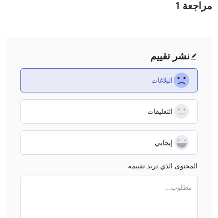
أثارت عدم اليقين المحيط بالوضع التنظيمي لـ KUT مخاوف بين
مراجعة
1
المستثمرين بشأن حمايتهم ومصداقية الشركة بشكل عام.
صعوبة السحب
وفقًا لتقرير على موقع WikiFX، واجه أحد المستخدمين صعوبات كبيرة في
سحب الأموال. واستمرت المشكلة دون حل على الرغم من أن الطلب
نشر تقييم
معلق منذ أكثر من أسبوع.
البلاغات
تقييمات سلبية لـ KUT على WikiFX
على موقع WikiFX، يتم نشر "التعرض" ككلمة من الفم المستلمة من
المستخدمين.
التعليقات
يتم تشجيع المتداولين على مراجعة المعلومات وتقييم المخاطر قبل التداول
على منصات غير مقننة. يرجى الاستشارة منصتنا للحصول على التفاصيل
إيجابي
المتعلقة. قم بالإبلاغ عن الوسطاء الاحتياليين في قسم التعرض لدينا
وسيعمل فريقنا على حل أي مشكلة تواجهك.
المحتوى الذي تريد تقييمه
حتى الآن، هناك قطعة واحدة من التعرض لـ KUT بشكل عام. سأقدمها.
التعرض 1.
لا يمكن سحب الأموال
مطلوب...
استنتاج
قد تشكل التداول مع KUT مخاطر أمان حيث يعمل بدون إشراف تنظيمي.