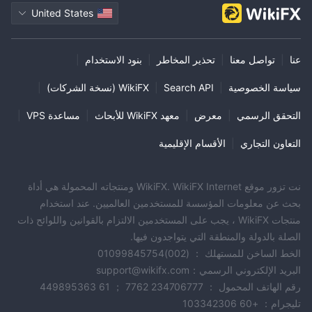
United States
عنا
|
تواصل معنا
|
تحذير المخاطر
|
بنود الاستخدام
|
سياسة الخصوصية
|
Search API
|
WikiFX (نسخة الشركات)
|
التحقق الرسمي
|
معرض
|
معهد WikiFX للأبحاث
|
مساعدة VPS
|
التعاون التجاري
|
الأقسام الإقليمية
نت تزور موقع WikiFX. WikiFX Internet ومنتجاته المحمولة هي أداة
بحث عن معلومات المؤسسة للمستخدمين العالميين. عند استخدام
منتجات WikiFX ، يجب على المستخدمين الالتزام بالقوانين واللوائح ذات
الصلة بالدولة والمنطقة التي يتواجدون فيها.
الخط الساخن للمستهلك ： (002)01099845754
البريد الإلكتروني الرسمي：support@wikifx.com
رقم الهاتف المحمول ： 234706777 7762 ； 61 449895363
تليجرام： +60 103342306