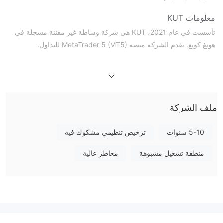
معلومات KUT
تأسست في عام 2021، KUT هي شركة وساطة غير مقننة مسجلة في
هونغ كونغ. تقدم الشركة منصة MetaTrader 5 (MT5) للتداول.
هل KUT مشروعة؟
بدون إشراف تنظيمي
يبدو أن KUT يعمل
. قد يتعرض المستثمرون
لمخاطر متزايدة بسبب عدم وجود أطر متوافقة لمراقبة أو فرض
الممارسات العادلة.
ملف الشركة
سلبيات KUT
5-10 سنوات
ترخيص تنظيمي مشكوك فيه
موقع غير متاح
أثارت عدم إمكانية الوصول إلى موقع KUT الرسمي شكوكًا بشأن
منطقة تشغيل مشبوهة
مخاطر عالية
موثوقيته وسهولة الوصول إليه.
نقص الشفافية
تتوفر معلومات محدودة حول KUT، مما يعوق فهم المستثمر لعمليات
وموثوقية المنصة.
مخاوف تنظيمية