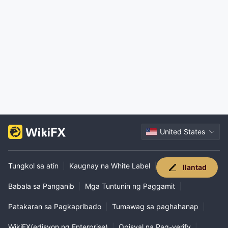
United States
Tungkol sa atin
|
Kaugnay na White Label
|
Ilantad
Babala sa Panganib
|
Mga Tuntunin ng Paggamit
|
Patakaran sa Pagkapribado
|
Tumawag sa paghahanap
|
WikiFX(edisyon ng Enterprise)
|
Opisyal na Pag-verify
|