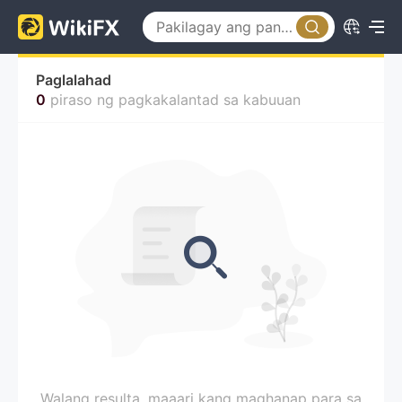
Paglalahad
0
piraso ng pagkakalantad sa kabuuan
Walang resulta, maaari kang maghanap para sa